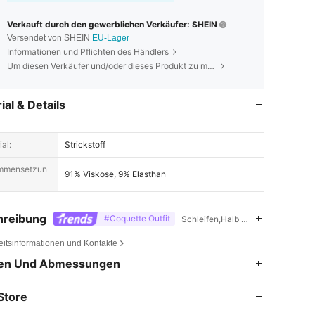
Verkauft durch den gewerblichen Verkäufer: SHEIN
Versendet von SHEIN
EU-Lager
Informationen und Pflichten des Händlers
Um diesen Verkäufer und/oder dieses Produkt zu melden
ial & Details
al:
Strickstoff
mmensetzun
91% Viskose, 9% Elasthan
m / 37 in, Farbe: Armeegrün, Größe: L
hreibung
#Coquette Outfit
Schleifen,Halb durchsichtig,Bühn
eitsinformationen und Kontakte
4,84
9.9K
1.8M
en Und Abmessungen
Store
4,84
9.9K
1.8M