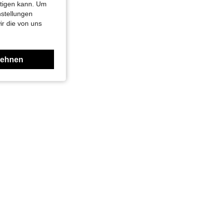
4,84
9.9K
1.8M
htigen kann. Um
nstellungen
ir die von uns
lehnen