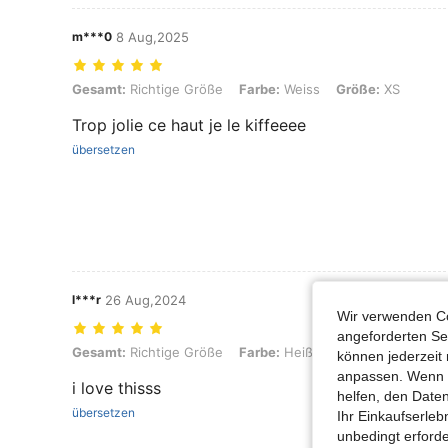
m***0
8 Aug,2025
Gesamt: Richtige Größe, Farbe: Weiss, Größe: XS
Gesamt:
Richtige Größe
Farbe:
Weiss
Größe:
XS
Trop jolie ce haut je le kiffeeee
übersetzen
l***r
26 Aug,2024
Wir verwenden Co
angeforderten Ser
Gesamt: Richtige Größe, Farbe: Heißes Pink, Größe: XS
Gesamt:
Richtige Größe
Farbe:
Heißes Pink
Größe:
XS
können jederzeit 
anpassen. Wenn Si
i love thisss
helfen, den Date
übersetzen
Ihr Einkaufserle
unbedingt erford