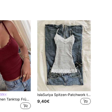
IslaSuriya Spitzen-Patchwork tailliertes Damen-Camisole
LYN
NOIRLYN Damen Tanktop Frühling/Sommer Y2K Sexy Slim Fit Spitzen-Patchwork Camisole Lässig
9,40€