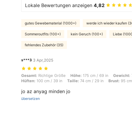
Lokale Bewertungen anzeigen
4,82
gutes Gewebematerial (1000+)
werde ich wieder kaufen (3
Sommeroutfits (100+)
kein Geruch (100+)
Liebe (100
fehlendes Zubehör (35)
s***3
3 Apr,2025
Gesamt: Richtige Größe, Höhe: 175 cm / 69 in, Gewicht: 73 kg / 161 lb
Gesamt:
Richtige Größe
Höhe:
175 cm / 69 in
Gewicht:
Hüften:
100 cm / 39 in
Taille:
74 cm / 29 in
Brust:
95 cm 
jo az anyag minden jo
übersetzen