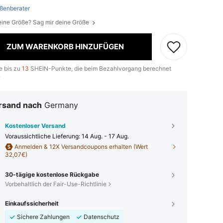
ßenberater
eine Größe? Sag mir deine Größe
ZUM WARENKORB HINZUFÜGEN
e bis zu
13
SHEIN-Punkte, die beim Bezahlvorgang berechnet
.
rsand nach
Germany
Kostenloser Versand
Voraussichtliche Lieferung:
14 Aug. - 17 Aug.
Anmelden & 12X Versandcoupons erhalten (Wert
32,07€)
30-tägige kostenlose Rückgabe
Vorbehaltlich der Fair-Use-Richtlinie
Einkaufssicherheit
Sichere Zahlungen
Datenschutz