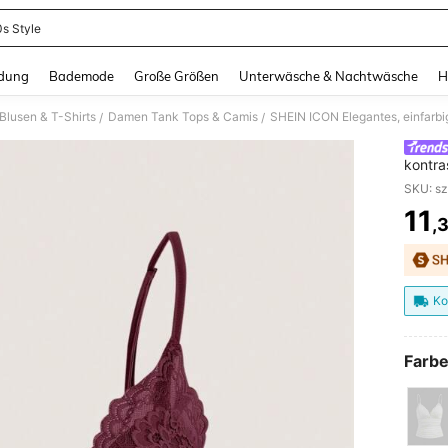
s Style
and down arrow keys to navigate search Zuletzt gesucht and Suche und Finde. Pr
dung
Bademode
Große Größen
Unterwäsche & Nachtwäsche
H
lusen & T-Shirts
Damen Tank Tops & Camis
SHEIN ICON Elegantes, einfarbi
/
/
kontra
11
,
PR
Ko
Farbe