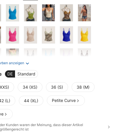
arben anzeigen
e
DE
Standard
(XXS)
34 (XS)
36 (S)
38 (M)
Petite Curve
42 (L)
44 (XL)
ve
der Kunden waren der Meinung, dass dieser Artikel
größengerecht ist