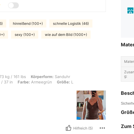
6)
hinreißend (100+)
schnelle Logistik (46)
0+)
sexy (100+)
wie auf dem Bild (1000+)
Mater
Materi
Zusa
g:
s, Körperform: Sanduhr, Hüften: 100 cm / 39 in, Taille: 74 cm / 29 in, Brust: 95 c
73 kg / 161 lbs
Körperform:
Sanduhr
/ 37 in
Farbe:
Armeegrün
Größe:
L
Besc
Sicherh
Größ
Zum 
Hilfreich (5)