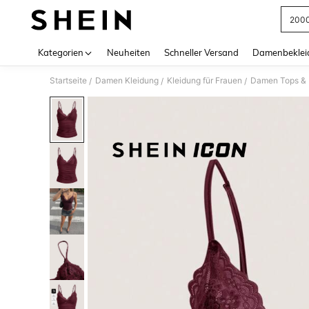
2000
Use up 
Kategorien
Neuheiten
Schneller Versand
Damenbeklei
Startseite
Damen Kleidung
Kleidung für Frauen
Damen Tops & B
/
/
/