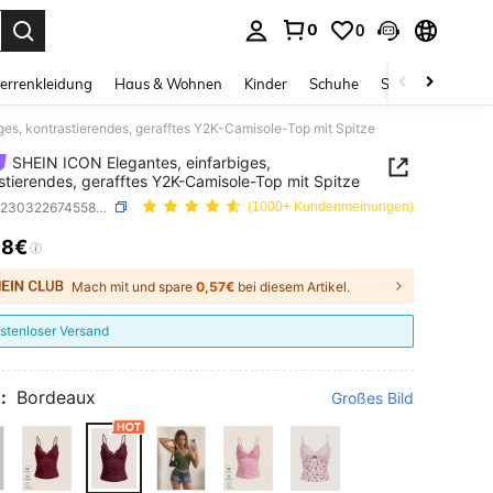
0
0
ess Enter to select.
errenkleidung
Haus & Wohnen
Kinder
Schuhe
Schmuck & Acces
ges, kontrastierendes, gerafftes Y2K-Camisole-Top mit Spitze
SHEIN ICON Elegantes, einfarbiges,
stierendes, gerafftes Y2K-Camisole-Top mit Spitze
SKU: sz2303226745585935
(1000+ Kundenmeinungen)
38€
ICE AND AVAILABILITY
Mach mit und spare
0,57€
bei diesem Artikel.
stenloser Versand
:
Bordeaux
Großes Bild