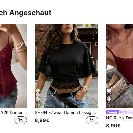
uch Angeschaut
24
13
SCARLUX Sommer Y2K Damen Blumen Spitze Cami Top, V-Ausschnitt dünne Träger unregelmäßiger Saum Tanktop, Lässig Top für Schulanfang, tägliche Street Outfits
SHEIN EZwear Damen Lässig Urlaub Minimalistisch Basic Kurzarm Rundhals Tailliert Spitze Patchwork Romantisch Date Urlaub Strand Pendeln Elegant T-Shirt Sommer Strand Urlaub Feiertag Lässig Urlaub Bekleidung
NOIR
8,99€
8,99€