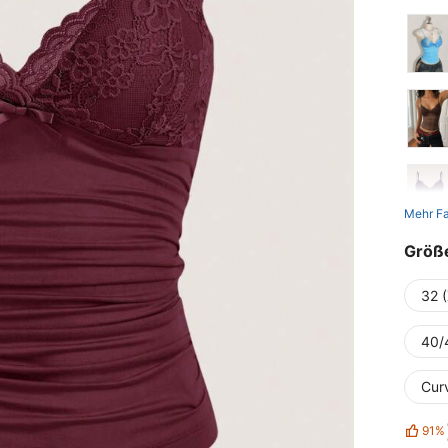
Mehr F
Größ
32 
40/
Cur
91%