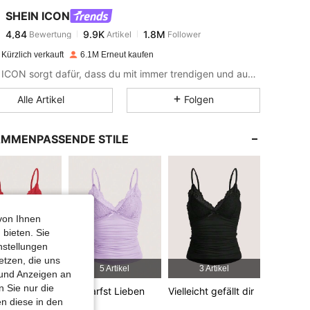
SHEIN ICON
4,84
9.9K
1.8M
Bewertung
Artikel
Follower
4***5
bezahlt
Vor 1 Tag
Kürzlich verkauft
6.1M Erneut kaufen
4,84
9.9K
1.8M
SHEIN ICON sorgt dafür, dass du mit immer trendigen und ausgefallenen Looks nie unbemerkt bleibst.
Alle Artikel
Folgen
4,84
9.9K
1.8M
MMENPASSENDE STILE
4,84
9.9K
1.8M
4,84
9.9K
1.8M
von Ihnen
4,84
9.9K
1.8M
 bieten. Sie
nstellungen
etzen, die uns
3 Artikel
5 Artikel
3 Artikel
4,84
9.9K
1.8M
 und Anzeigen an
 Sie nur die
Du Darfst Lieben
Vielleicht gefällt dir
n diese in den