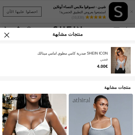
شيـن - تسوقوا ملابس النساء أونلاين
×
احصلوا عليها الآن
استمتعوا بعروض التطبيق الحصرية!
(10,830)
منتجات مشابهة
SHEIN ICON صدرية كامي مطوي امامي ميتالك
فضي
4.00€
منتجات مشابهة