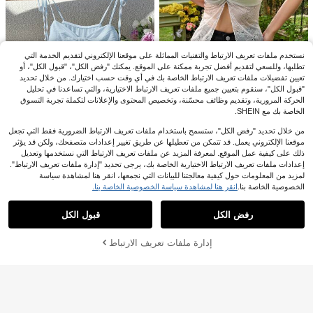
نستخدم ملفات تعريف الارتباط والتقنيات المماثلة على موقعنا الإلكتروني لتقديم الخدمة التي
تطلبها، وللسعي لتقديم أفضل تجربة ممكنة على الموقع. يمكنك "رفض الكل"، "قبول الكل"، أو
تعيين تفضيلات ملفات تعريف الارتباط الخاصة بك في أي وقت حسب اختيارك. من خلال تحديد
"قبول الكل"، سنقوم بتعيين جميع ملفات تعريف الارتباط الاختيارية، والتي تساعدنا في تحليل
الحركة المرورية، وتقديم وظائف محسّنة، وتخصيص المحتوى والإعلانات لتكملة تجربة التسوق
الخاصة بك مع SHEIN.
SHEIN EZwear قمة سباغيتي غزل مع ف
تحة ورديات
من خلال تحديد "رفض الكل"، ستسمح باستخدام ملفات تعريف الارتباط الضرورية فقط التي تجعل
4
7
.59€
موقعنا الإلكتروني يعمل. قد تتمكن من تعطيلها عن طريق تغيير إعدادات متصفحك، ولكن قد يؤثر
Comfortcana خلق صيفي للسيدات بتك
ذلك على كيفية عمل الموقع. لمعرفة المزيد عن ملفات تعريف الارتباط التي نستخدمها وتعديل
شيرات على الصدر بطراز بوهيمي، للعط
6
إعدادات ملفات تعريف الارتباط الاختيارية الخاصة بك، يرجى تحديد "إدارة ملفات تعريف الارتباط".
7.19€
%15-
.11€
لات
لمزيد من المعلومات حول كيفية معالجتنا للبيانات التي نجمعها، انقر هنا لمشاهدة سياسة
Zolique ملابس علوية كامي عالي الجودة
الخصوصية الخاصة بنا.
انقر هنا لمشاهدة سياسة الخصوصية الخاصة بنا.
عرض المنتجات المشابهة في المخزون
مشاهدة الكل
بحمالات سلسلة و فتحة عنق بسلاسل، م
10
#أساسيات_المهرجان
13.49€
%19-
.84€
رصع بالراين و مزين بحافة متدلية مناسب
رفض الكل
قبول الكل
Coolane قميص خزان فضي مزين للنسا
للحوض الليلي
عذراً، لقد تم بيع هذا المنتج.
ء مناسب لحفلات الربيع/الصيف، حفلات ال
13
.49€
موسيقى، المهرجانات، الخروج ليلاً، معار
إدارة ملفات تعريف الارتباط
تم بيعها
ض النهضة، الحفلات، مهرجانات الموسيق
ى الهيبي