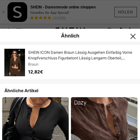
SHEIN - Damenmode online shoppen
×
HOLEN
Genießen Sie App-Special!
(10,830)
Ähnlich
SHEIN ICON Damen Braun Lässig Ausgehen Einfarbig Vorne
Knopfverschluss Figurbetont Lässig Langarm Oberteil,
Frühling bis Sommer
Braun
12,82€
Ähnliche Artikel