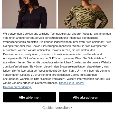
lässiger und süßer, vintage amerika
11
MUSERA ESSENTIALS Figurbetont
,87€
nischer Stil Quadratausschnitt einfa
er Knopfdurchknopf Langarm Rund
12
rbiger langärmeliger modischer Obe
,95€
-3%
13,36€
hals Pointelle Strickjacke Coord To
rteil, Frühling/Sommer, geeignet für
p nur Frühling Gemütlich Süß Alltägl
den täglichen Campus Hot Girl und l
ich Mädchenhaft Lounge Essentiell
ässige Zuhause T-Shirt
Sommer Urlaub Lässig Büro Elegant
Muttertag
Wir verwenden Cookies und ähnliche Technologien auf unserer Website, um Ihnen den
von Ihnen angeforderten Service bereitzustellen und Ihnen das bestmögliche
Webseitenerlebnis zu bieten. Sie können jederzeit nach Ihrer Wahl "Alle ablehnen", "Alle
akzeptieren" oder Ihre Cookie-Einstellungen anpassen. Wenn Sie "Alle akzeptieren"
auswählen, werden wir alle optionalen Cookies setzen, die uns helfen, den
Datenverkehr zu analysieren, erweiterte Funktionen anzubieten und Inhalte und
0,41€ sparen
Anzeigen an Ihr Einkaufserlebnis bei SHEIN anzupassen. Wenn Sie "Alle ablehnen"
COSMINA
auswählen, lassen Sie nur die unbedingt erforderlichen Cookies zu, die unsere Website
COSMINA Damen Lässig Elegantes
MUSERA
zum Laufen bringen. Sie können diese in den Browsereinstellungen deaktivieren, was
Asymmetrisches Tier Leopard Must
10
MUSERA ESSENTIALS Figurbetont
,99€
jedoch die Funktionalität der Website beeinträchtigen kann. Um mehr über die von uns
er Schulterfrei Top
er Knopfdurchknopf Langarm Rund
12
verwendeten Cookies zu erfahren und Ihre optionalen Cookie-Einstellungen
,95€
-3%
13,36€
hals Pointelle Strickjacke Coord To
anzupassen, wählen Sie bitte "Cookies verwalten". Weitere Informationen darüber, wie
p nur Frühling Gemütlich Süß Alltäg
wir die von uns erfassten Daten verarbeiten,
finden Sie in unserer
lich Mädchenhaft Lounge Essentiel
#Ins Rampenlicht
Datenschutzerklärung.
l Sommer Urlaub Lässig Büro Elega
Ähnliche vorrätige Artikel anzeigen
Alle ansehen
nt Muttertag
SHEIN ICON Figurformende Damen
#Mühelose Glamour Nächte
Top aus Velours, Mesh und Spitzen
11
Alle ablehnen
Alle akzeptieren
Opulessa Herbst- und Weihnachts-
Sorry, dieses Produkt ist ausverkauft.
,38€
-Patchwork mit Auschnitt
Cocktailparty, elegantes, se1 Stück
9
,99€
ges Damen Urlaubs-Oberteil in Fest
Cookies verwalten
AUSVERKAUFT
stofffarbe, gestrickt, mit weitem Är
mel und Vorderbindung