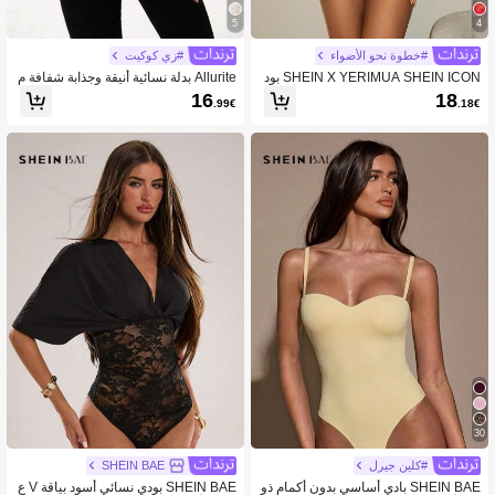
5
4
#خطوة نحو الأضواء
#زي كوكيت
SHEIN X YERIMUA SHEIN ICON بود
Allurite بدلة نسائية أنيقة وجذابة شفافة م
ي سويت من الدانتيل والرقعة بتصميم Y2
ن الدانتيل
16
18
.99€
.18€
K، ضيق الملائمة بأكمام طويلة وظهر مك
شوف وخصر عالي للنساء
30
#كلين جيرل
SHEIN BAE
SHEIN BAE بادي أساسي بدون أكمام ذو
SHEIN BAE بودي نسائي أسود بياقة V ع