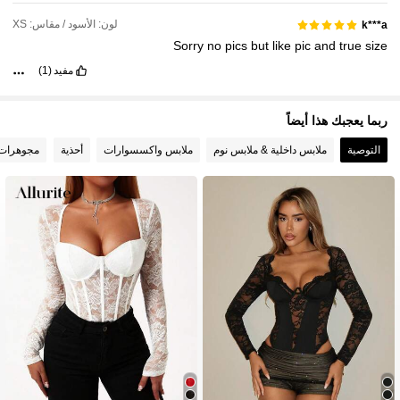
لون: الأسود / مقاس: XS
k***a
Sorry
no
pics
but
like
pic
and
true
size
مفيد
(1)
ربما يعجبك هذا أيضاً
التوصية
ملابس داخلية & ملابس نوم
ملابس واكسسوارات
أحذية
مجوهرات