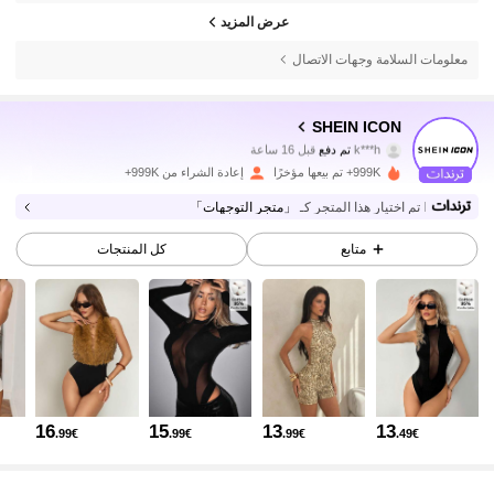
عرض المزيد
معلومات السلامة وجهات الاتصال
SHEIN ICON
1.8M متابعون
4.84
k***h
تم دفع
قبل 16 ساعة
z***7
تمت متابعة
قبل 5 ساعة
999K+ تم بيعها مؤخرًا
إعادة الشراء من 999K+
1.8M متابعون
4.84
تم اختيار هذا المتجر كـ
「متجر التوجهات」
متابع
كل المنتجات
1.8M متابعون
4.84
1.8M متابعون
4.84
1.8M متابعون
4.84
16
15
13
13
.99€
.99€
.99€
.49€