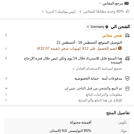
مرجع المقاس
90%
وجدته مطابقًا للمقاس
ليس مقاسك؟ أخبرنا
الشحن الي
Germany
شحن مجاني
التوصيل المتوقع:
أغسطس 18 - أغسطس 21
انضم للحصول على X12 كوبونات شحن (بقيمة 32.07€)
هذا المنتج قابل للاسترداد خلال 14 يوم ولكن ليس خلال فترة الإرجاع
الممتدة
تخضع لسياسة الاستخدام العادل
مدفوعات آمنة · حماية الخصوصية
تم البيع والشحن من قبل التاجر: شي إن
معلومات والتزامات البائع
للإبلاغ عن هذا البائع و/أو المنتج
تفاصيل المنتج
تكوين:
أقمشة محبوكة
مواد:
95% البوليستر, 5% إلاستان