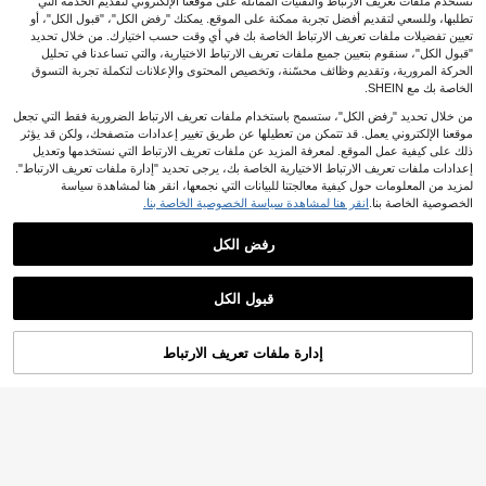
نستخدم ملفات تعريف الارتباط والتقنيات المماثلة على موقعنا الإلكتروني لتقديم الخدمة التي
تطلبها، وللسعي لتقديم أفضل تجربة ممكنة على الموقع. يمكنك "رفض الكل"، "قبول الكل"، أو
تعيين تفضيلات ملفات تعريف الارتباط الخاصة بك في أي وقت حسب اختيارك. من خلال تحديد
"قبول الكل"، سنقوم بتعيين جميع ملفات تعريف الارتباط الاختيارية، والتي تساعدنا في تحليل
الحركة المرورية، وتقديم وظائف محسّنة، وتخصيص المحتوى والإعلانات لتكملة تجربة التسوق
الخاصة بك مع SHEIN.
من خلال تحديد "رفض الكل"، ستسمح باستخدام ملفات تعريف الارتباط الضرورية فقط التي تجعل
موقعنا الإلكتروني يعمل. قد تتمكن من تعطيلها عن طريق تغيير إعدادات متصفحك، ولكن قد يؤثر
ذلك على كيفية عمل الموقع. لمعرفة المزيد عن ملفات تعريف الارتباط التي نستخدمها وتعديل
عرض المنتجات المشابهة في المخزون
مشاهدة الكل
إعدادات ملفات تعريف الارتباط الاختيارية الخاصة بك، يرجى تحديد "إدارة ملفات تعريف الارتباط".
لمزيد من المعلومات حول كيفية معالجتنا للبيانات التي نجمعها، انقر هنا لمشاهدة سياسة
الخصوصية الخاصة بنا.
انقر هنا لمشاهدة سياسة الخصوصية الخاصة بنا.
رفض الكل
13
#خطوة نحو الأضواء
Siren Gaze
قبول الكل
Coolane ملابس صيفية للنساء للشارع و
Siren Gaze بودي نسائي بياقة واقفة وتص
عذراً، لقد تم بيع هذا المنتج.
الحفلات الموسيقية، بدلة قصيرة سوداء م
ميم شبكي مرقع مع طيات، كاجوال متعدد
13
13
.49€
.49€
رنة بتصميم قطع وفتحات على الطراز اليا
الاستخدامات للارتداء اليومي
إدارة ملفات تعريف الارتباط
تم بيعها
بانيGYARU من فترة 2000