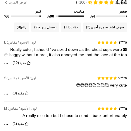
1.8M متابعون
4.84
4.64
(100+)
عرض المزيد
صغير
مناسب
كبير
%6
%90
%4
1.8M متابعون
4.84
سوف اشتريه مرة أخرى
(2)
جذاب
(11)
توصيل سريع
(2)
رائع
(9)
1.8M متابعون
4.84
لون: الأسود / مقاس: L
s***o
Really
cute
,
I
should
’
ve
sized
down
as
the
chest
cups
were
baggy
without
a
bra
,
it
also
annoyed
me
that
the
lace
at
the
top
1.8M متابعون
4.84
.
came
uneven
on
both
sides
مفيد
(12)
لون: الأسود / مقاس: S
v***a
1.8M متابعون
4.84
🥰🥰🥰🥰😍😍😍😍
very
cute
مفيد
(3)
1.8M متابعون
4.84
لون: الأسود / مقاس: M
s***n
A
really
nice
top
but
I
chose
to
send
it
back
unfortunately
مفيد
(1)