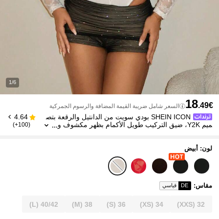
1/6
18
.49€
السعر شامل ضريبة القيمة المضافة والرسوم الجمركية
SHEIN ICON بودي سويت من الدانتيل والرقعة بتص
4.64
ميم Y2K، ضيق التركيب طويل الأكمام بظهر مكشوف و
(100+)
خصر عالي للنساء
لون: أبيض
مقاس
:
DE
قياسي
(L)
40/42
(M)
38
(S)
36
(XS)
34
(XXS)
32