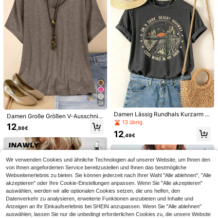
-Shirt, Damen-Arbeitskleidung, So
mmer-Top aus floralem 3D-Struktu
rstoff, Damen-Urlaubs-Essentials
8
Calvaya Große Größe Einfarbiges S
pitze Patchwork Puff Sleeve Hemd
29
14
Linhara Große Größen Kontrastfarb
,84€
en Blatt Muster Ausgeschnittener K
#1 Bestseller
in Lang Blusen in Übergröße
Damen Lässig Rundhals Kurzarm G
Damen Große Größen V-Ausschnitt
ragen Kurzarm Hemd
roße Größen T-Shirt Sommer
13 übrig
(1000+)
Kurzarm Einfarbiges T-Shirt, Somm
12
,86€
er
12
13
,49€
,85€
Wir verwenden Cookies und ähnliche Technologien auf unserer Website, um Ihnen den
von Ihnen angeforderten Service bereitzustellen und Ihnen das bestmögliche
Webseitenerlebnis zu bieten. Sie können jederzeit nach Ihrer Wahl "Alle ablehnen", "Alle
akzeptieren" oder Ihre Cookie-Einstellungen anpassen. Wenn Sie "Alle akzeptieren"
auswählen, werden wir alle optionalen Cookies setzen, die uns helfen, den
Datenverkehr zu analysieren, erweiterte Funktionen anzubieten und Inhalte und
Anzeigen an Ihr Einkaufserlebnis bei SHEIN anzupassen. Wenn Sie "Alle ablehnen"
auswählen, lassen Sie nur die unbedingt erforderlichen Cookies zu, die unsere Website