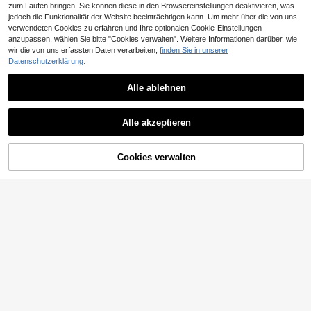
zum Laufen bringen. Sie können diese in den Browsereinstellungen deaktivieren, was
jedoch die Funktionalität der Website beeinträchtigen kann. Um mehr über die von uns
verwendeten Cookies zu erfahren und Ihre optionalen Cookie-Einstellungen
anzupassen, wählen Sie bitte "Cookies verwalten". Weitere Informationen darüber, wie
12
wir die von uns erfassten Daten verarbeiten,
finden Sie in unserer
Datenschutzerklärung.
#Cartoon Pop
SHEIN X Care Bears Damen Große
4
Alle ablehnen
13
INAWLY V-ausschnitt Kurzarm T-sh
Größen Lässig T-Shirt mit rundem A
13
,17€
irt In Plus-größe, Einfarbig
usschnitt und Cartoon Muster, Kurz
SHEIN Essnce Große Größe T-Shirt
2 übrig
Ähnliche vorrätige Artikel anzeigen
Alle ansehen
SHEIN VCAY Vintage Große Größen
arm
mit Einfarbig Fledermausärmeln, V-
16 übrig
7
Lässig Urlaubs Frühling/Sommer Str
17
Ausschnitt,
,27€
Alle akzeptieren
,99€
andseiten Boho Jacquard gestreifte
12
Sorry, dieses Produkt ist ausverkauft.
,99€
s Off-Shoulder Zugband buntes T-
Shirt, Muttertag, Urlaub Frau, Rave
Off-Shoulder Sommer Tops
Cookies verwalten
AUSVERKAUFT