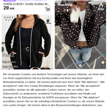
m, Weihnachten, Silvester Outfit, gl
änzend und lehrerhaft, geeignet für
SHEIN CURVE+ Große Größen Mod
Partys, Jacke im Stil des alten Geld
29
e gestreifte Farbblock-Reißverschl
,49€
es
uss-Kapuzenjacke
9
4,09€ sparen
4
#Zeitloses Schwarz
#Karo Muster
Auralis Damen Große Größen Mode
Easura Große Größen Damen Karop
33
Lässig Locker Bequem Alltäglich Vi
rint Kragen Langarm Freizeitmantel,
#3 Bestseller
in Trenchcoats in großen Größen
,52€
elseitig Klassisch Khaki Kurz Windj
Herbst/Winter
16
,82€
-19%
20,91€
acke Trenchcoat, Einfacher Stil, Mä
ntel Frühling
15
Muchica CURVE
Wir verwenden Cookies und ähnliche Technologien auf unserer Website, um Ihnen den
Muchica Braune Polka Dot Lässig
von Ihnen angeforderten Service bereitzustellen und Ihnen das bestmögliche
19
vielseitige Pendler- & Date-Jacke,
,99€
Webseitenerlebnis zu bieten. Sie können jederzeit nach Ihrer Wahl "Alle ablehnen", "Alle
Große Größen, Frühling/Sommer
EMERY ROSE Große Größen einfar
akzeptieren" oder Ihre Cookie-Einstellungen anpassen. Wenn Sie "Alle akzeptieren"
bige lässige Kapuzen Jacke für de
auswählen, werden wir alle optionalen Cookies setzen, die uns helfen, den
18 übrig
n Herbst
23
Datenverkehr zu analysieren, erweiterte Funktionen anzubieten und Inhalte und
,49€
Anzeigen an Ihr Einkaufserlebnis bei SHEIN anzupassen. Wenn Sie "Alle ablehnen"
auswählen, lassen Sie nur die unbedingt erforderlichen Cookies zu, die unsere Website
zum Laufen bringen. Sie können diese in den Browsereinstellungen deaktivieren, was