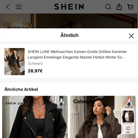
Ähnlich
SHEIN LUNE Weihnachten Damen Große Größen Karierter
Langarm Einreihiger Eleganter Mantel Herbst Winter für
Damen Große Größen Mode Karierter Blazer, Tweed Jacke,
Schwarz
Damen Schwarzer Anzug, Damen Blazer, Damen Große
28,97€
Größen Blazer/Winter Rundhals Langarm Tweed Mantel
Große Größen Schwarzer Tweed Eleganter Business/Pendler
Anzugjacke, Tweed Anzugjacke, Schwarze Anzugjacke,
Ähnliche Artikel
Schwarze Jacke, Herbst Anzugjacke