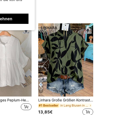
lehnen
7
CosyJoli Lässiges Peplum-Hemd in Große Größen mit Fledermausärmeln, leicht transparent
Linhara Große Größen Kontrastfarben Blatt Muster Ausgeschnittener Kragen Kurzarm Hemd
in Lang Blusen in Übergröße
#1 Bestseller
13,85€