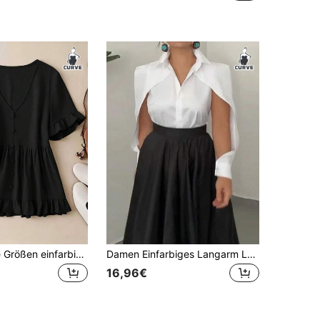
Linhara Große Größen einfarbiges Leinen Sommer Schlankmachendes Rüschenbesatz Urlaub Sommerurlaub Ausflug Top
Damen Einfarbiges Langarm Lässig Hemd mit Schlitz und Knopfleiste, Frühling/Sommer Weiß
16,96€