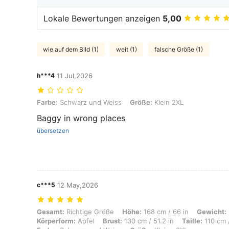
Lokale Bewertungen anzeigen
5,00
wie auf dem Bild (1)
weit (1)
falsche Größe (1)
h***4
11 Jul,2026
Farbe: Schwarz und Weiss, Größe: Klein 2XL
Farbe:
Schwarz und Weiss
Größe:
Klein 2XL
Baggy in wrong places
übersetzen
c***5
12 May,2026
Gesamt: Richtige Größe, Höhe: 168 cm / 66 in, Gewicht: 88 kg / 194 l
Gesamt:
Richtige Größe
Höhe:
168 cm / 66 in
Gewicht:
Körperform:
Apfel
Brust:
130 cm / 51.2 in
Taille:
110 cm /