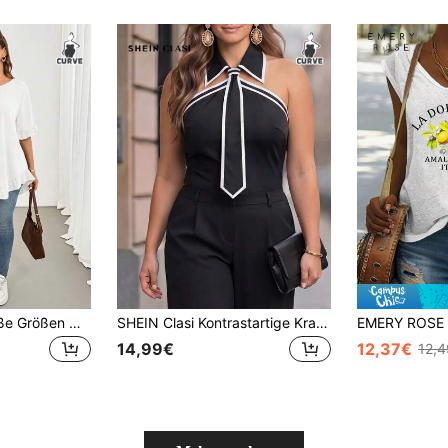
SHEIN Essnce Große Größen Modische lässige, luftige und bequeme Kurzarm Bluse in Schwarz für Damen, ideal für den Frühling/Sommer, mit Rüschen, figurschmeichelnder Schnitt, süßer Damenblusen-Stil, Sommeroutfit, Ausgehoberteil, europäischer Sommerstil, simples Design
SHEIN Clasi Kontrastartige Kragen-Ärmellose Elegante Bluse für Damen in Große Größen, Frühling/Sommer
14,99€
12,37€
12,