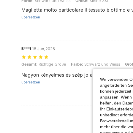
Farbe:
Schwarz und Weiss
Größe:
Kleine 3XL
Maglietta molto particolare il tessuto è ottimo e 
übersetzen
B***I
18 Jun,2026
Gesamt: Richtige Größe, Farbe: Schwarz und Weiss, Größe: Petite 1
Gesamt:
Richtige Größe
Farbe:
Schwarz und Weiss
Grö
Nagyon kényelmes és szép jó az anyaga
Wir verwenden Co
übersetzen
angeforderten Ser
können jederzeit 
anpassen. Wenn Si
helfen, den Date
Ihr Einkaufserle
Mehr Bewertung
unbedingt erford
Browsereinstellun
mehr über die vo
anzupassen, wähle