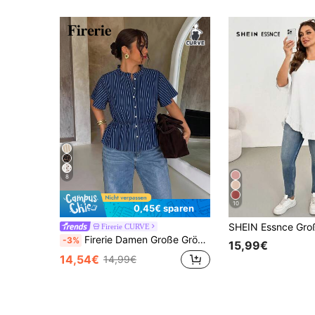
8
10
0,45€ sparen
Firerie CURVE
Firerie Damen Große Größen Gestreiftes Plissee Lässig Vielseitig Alltag Reise Hemd
-3%
15,99€
14,54€
14,99€