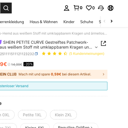
0
0
ess Enter to select.
errenkleidung
Haus & Wohnen
Kinder
Schuhe
Schmuck & Acces
SHEIN PETITE CURVE Gestreiftes Patchwork-Hemd aus weißem Stoff mit umklappbarem Kragen und ärmelloser, taillierter Passform in Große Größen, elegant für den Arbeitsweg, Ausflüge, Dates, Partys
SHEIN PETITE CURVE Gestreiftes Patchwork-
aus weißem Stoff mit umklappbarem Kragen und
oser, taillierter Passform in Große Größen, elegant
z251111511121123232
(5 Kundenmeinungen)
n Arbeitsweg, Ausflüge, Dates, Partys
89€
-20%
ICE AND AVAILABILITY
14,99€
Mach mit und spare
0,59€
bei diesem Artikel.
stenloser Versand
e
in 0XL
Petite 1XL
Klein 2XL
Reguläre Größen
ine 3XL
Kleine 4XL