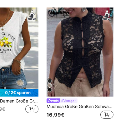
0,12€ sparen
EMERY ROSE Damen Große Größen V-Ausschnitt Lässig Tank Top mit Buchstaben- und Zitronen-Muster
#Vintage
Muchica Große Größen Schwarzes T-Shirt im Chinesischen Stil, ärmellos, lässig Sommer
49€
16,99€