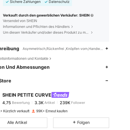
Sichere Zahlungen
Datenschutz
Verkauft durch den gewerblichen Verkäufer: SHEIN
Versendet von SHEIN
Informationen und Pflichten des Händlers
Um diesen Verkäufer und/oder dieses Produkt zu melden
hreibung
Asymmetrisch,Rückenfrei ,Knöpfen vorn,Handwäsche, keine chem
eitsinformationen und Kontakte
4,75
3.3K
239K
en Und Abmessungen
Store
4,75
3.3K
239K
SHEIN PETITE CURVE
4,75
3.3K
239K
Bewertung
Artikel
Follower
d***a
bezahlt
Vor 1 Tag
+ Kürzlich verkauft
99K+ Erneut kaufen
4,75
3.3K
239K
Alle Artikel
Folgen