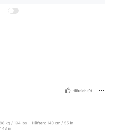
Hilfreich (0)
bs, Hüften: 140 cm / 55 in, Körperform: Apfel, Brust: 130 cm / 51.2 in, Taille: 11
88 kg / 194 lbs
Hüften:
140 cm / 55 in
 43 in