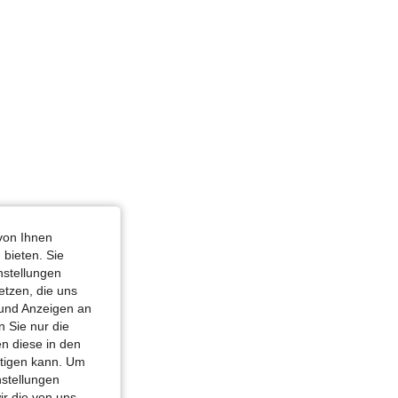
von Ihnen
 bieten. Sie
nstellungen
etzen, die uns
 und Anzeigen an
 Sie nur die
n diese in den
htigen kann. Um
nstellungen
ir die von uns