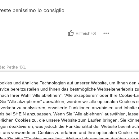
veste benissimo lo consiglio
Hilfreich (0)
XL
ße:
Petite 1XL
okies und ähnliche Technologien auf unserer Website, um Ihnen den 
vice bereitzustellen und Ihnen das bestmögliche Webseitenerlebnis zu
nach Ihrer Wahl "Alle ablehnen", "Alle akzeptieren" oder Ihre Cookie-Ei
Hilfreich (0)
e "Alle akzeptieren" auswählen, werden wir alle optionalen Cookies s
nverkehr zu analysieren, erweiterte Funktionen anzubieten und Inhalte
bnis bei SHEIN anzupassen. Wenn Sie "Alle ablehnen" auswählen, lassen
en Ansehen
erlichen Cookies zu, die unsere Website zum Laufen bringen. Sie könne
gen deaktivieren, was jedoch die Funktionalität der Website beeinträc
n uns verwendeten Cookies zu erfahren und Ihre optionalen Cookie-Ei
n Sie bitte "Cookies verwalten". Weitere Informationen darüber, wie w