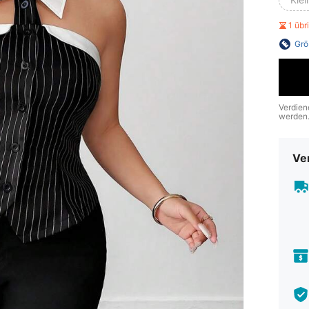
1 üb
Grö
Verdien
werden
Ve