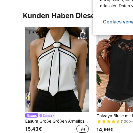
erfassten Daten 
Kunden Haben Diese Artikel A
Cookies verw
8
#2 Bestseller
Easura
(1000+
Easura Große Größen Ärmellose Bluse in Schwarz & Weiß Kontrast mit Krawattenausschnitt, elegantes Pendlerhemd für Damen, Frühling/Sommer
#2 Bestseller
#2 Bestseller
(1000+
(1000+
15,43€
14,99€
#2 Bestseller