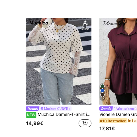
(1000+
15
Muchica CURVE
#Arbeitsoberteil
Muchica Damen-T-Shirt in großen Größen mit Spitzen-Patchwork und Polka-Dot-Muster, 2-in-1
NEW
#10 Bestseller
14,99€
17,81€