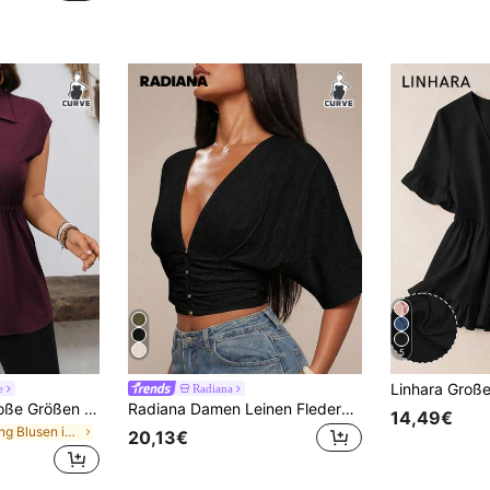
)
5
e
Radiana
Vionelle Damen Große Größen Frühling/Sommer Lässig/Büro/Reise Hemdkleid, versteckte Knöpfe, tailliert, Schleifen-Kragen
Radiana Damen Leinen Fledermausärmel Kurzarm Hemd in Großen Größen, geeignet für tägliche Freizeitausflüge, Einkaufen, Pendeln, Büro, Urlaub, Feiertagsreisen
14,49€
in Lang Blusen in Übergröße
20,13€