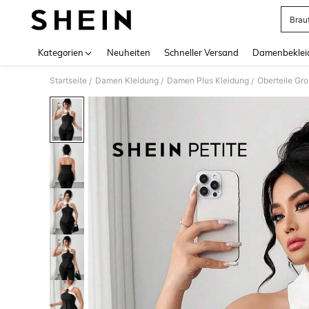
Brau
Use up 
Kategorien
Neuheiten
Schneller Versand
Damenbeklei
Startseite
Damen Kleidung
Damen Plus Kleidung
Oberteile Gr
/
/
/