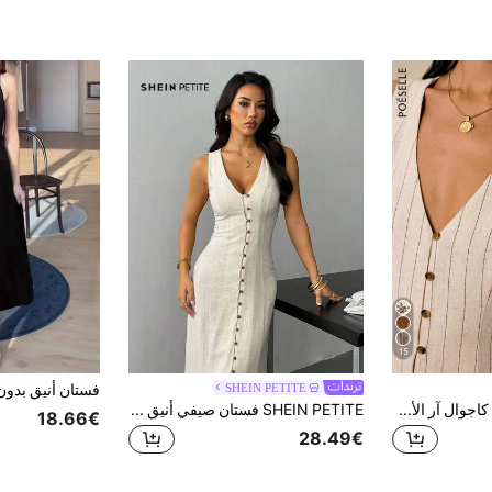
15
SHEIN PETITE
Poéselle فستان منفذ كاجوال آر الأكمام للنساء للعطلات
SHEIN PETITE فستان صيفي أنيق من الكتان الأبيض للنساء، فستان طويل بدون أكمام مع أزرار أمامية منفردة وفتحة أمامية، فستان بلون موحد قابل للتنفس مناسب للغداء، للنساء الصغيرات
18.66€
28.49€