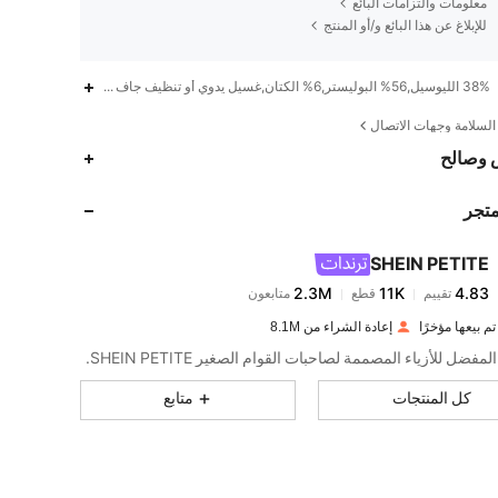
معلومات والتزامات البائع
للإبلاغ عن هذا البائع و/أو المنتج
38% الليوسيل,56% البوليستر,6% الكتان,غسيل يدوي أو تنظيف جاف احترافي,بازرارأمامية,شق عالية إلى الفخذ
لسلامة وجهات الاتصال
2.3M
11K
4.83
 وصالح
متجر
2.3M
11K
4.83
SHEIN PETITE
2.3M
11K
4.83
تقييم
قطع
متابعون
i***o
تم دفع
قبل 13 ساعة
إعادة الشراء من 8.1M
2.3M
11K
4.83
مفضل للأزياء المصممة لصاحبات القوام الصغير SHEIN PETITE.
كل المنتجات
متابع
2.3M
11K
4.83
2.3M
11K
4.83