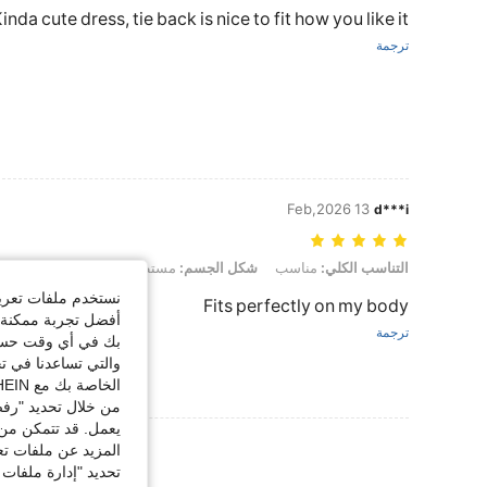
inda cute dress, tie back is nice to fit how you like it
ترجمة
13 Feb,2026
d***i
التناسب الكلي: مناسب, شكل الجسم: مستطيل, لون: بني, مقاس: Petite XS
التناسب الكلي:
مناسب
شكل الجسم:
مستطيل
لون:
بني
مقاس:
Petite XS
نستخدم ملفات تعريف 
Fits perfectly on my body
أفضل تجربة ممكنة ع
ترجمة
بك في أي وقت حسب ا
والتي تساعدنا في ت
الخاصة بك مع SHEIN.
من خلال تحديد "رفض
يعمل. قد تتمكن من 
عرض المزيد من ا
المزيد عن ملفات تع
تحديد "إدارة ملفات 