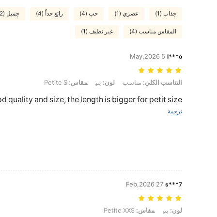
جذاب (1)
عصري (1)
حب (4)
رائع جداً (4)
جميل (2)
المقاس مناسب (4)
غير نظيف (1)
5 May,2026
l***o
التناسب الكلي: مناسب, لون: بني, مقاس: Petite S
التناسب الكلي:
مناسب
لون:
بني
مقاس:
Petite S
 quality and size, the length is bigger for petit size
ترجمة
27 Feb,2026
s***7
لون: بني, مقاس: Petite XXS
لون:
بني
مقاس:
Petite XXS