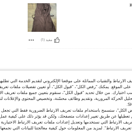
K
مفيد (1)
الارتباط والتقنيات المماثلة على موقعنا الإلكتروني لتقديم الخدمة التي تطلبه
لى الموقع. يمكنك "رفض الكل"، "قبول الكل"، أو تعيين تفضيلات ملفات تعريف
ختيارك. من خلال تحديد "قبول الكل"، سنقوم بتعيين جميع ملفات تعريف الارتب
حليل الحركة المرورية، وتقديم وظائف محسّنة، وتخصيص المحتوى والإعلانات لت
مفيد (1)
 الكل"، ستسمح باستخدام ملفات تعريف الارتباط الضرورية فقط التي تجعل مو
تعطيلها عن طريق تغيير إعدادات متصفحك، ولكن قد يؤثر ذلك على كيفية عمل 
لمراجعات
ريف الارتباط التي نستخدمها وتعديل إعدادات ملفات تعريف الارتباط الاختيارية
تعريف الارتباط". لمزيد من المعلومات حول كيفية معالجتنا للبيانات التي نجمعها،