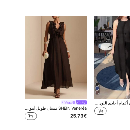
فستان أنيق بدون أكمام أحادي اللون متوسط الطول، قماش منسوج أنيق، أسود صيفي
Vesra
SHEIN Veneréa فستان طويل أنيق بلون موحد مع خصر مكشكش بدون أكمام
25.73€