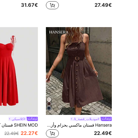
31.67€
27.49€
#موديلات_قصة_A
#كلاسيكي
Hansera فستان ماكسي بحزام وأزرار أمامية للنساء
22.27€
22.49€
22.49€