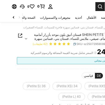
0
0
شة
الأطفال
أحذية
مجوهرات واكسسوارات
الصحة والجمال
منسوجات 
SHEIN PETITE فستان أنيق بلون موحد بأزرار أمامية
مام، صيفي، ملابس للنساء، فستان بني، فساتين سهرة
لسيدات، للنساء الصغيرات
SKU: sz2507295909
(42 تعليقات)
2
PRICE AND AVAILABIL
السعر شامل ضريبة القيمة المضافة والرسوم الجمركية
 مجاني
DE
قياسي
36 (Petite S)
34 (Petite XS)
40 (Petite L)