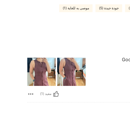
جودة جيدة (5)
موصى به للغاية (1)
Good
مفيد (1)