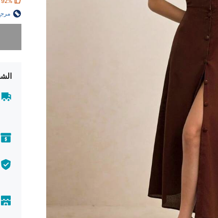
92%
مرجع
عذراً، لقد 
الشح