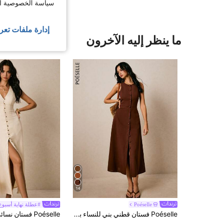
سياسة الخصوصية الخ
إدارة ملفات تعر
ما ينظر إليه الآخرون
14
Poéselle
#عطلة نهاية أسبو
Poéselle فستان قطني بني للنساء بياقة مستديرة وأزرار أمامية وبدون أكمام