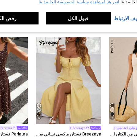
اصة بنا.
انقر هنا لمشاهدة سياسة الخصوصية الخاصة بنا.
يف الارتباط
قبول الكل
رفض الك
19
4
ع على الشاطئ
Breezaya
Pariaura
Poéselle فستان نسائي من الكتان الأبيض، فستان طويل بدون أكمام بفتحة أمامية وصدفة واحدة، أنيق وكاجوال لعطلات الصيف والإجازات، لون موحد، حافة مفتوحة، قابل للتنفس
Breezaya فستان ماكسي نسائي بقصة A-Line بأسلوب ميلك ميد، بطبعة زهور كاملة وعقدة وفتحة جانبية للفخذ، لإطلالات العطلات والشاطئ