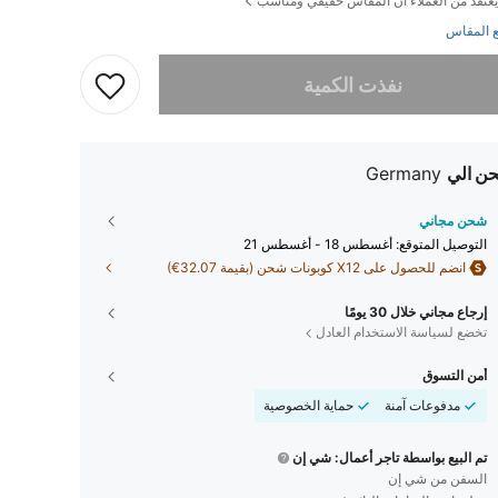
يعتقد من العملاء أن المقاس حقيقي ومناسب
 المقاس
تم بيع هذا المنتج.
نفذت الكمية
ن الي
Germany
شحن مجاني
التوصيل المتوقع:
أغسطس 18 - أغسطس 21
انضم للحصول على X12 كوبونات شحن (بقيمة 32.07€)
إرجاع مجاني خلال 30 يومًا
تخضع لسياسة الاستخدام العادل
أمن التسوق
مدفوعات آمنة
حماية الخصوصية
تم البيع بواسطة تاجر أعمال: شي إن
السفن من شي إن