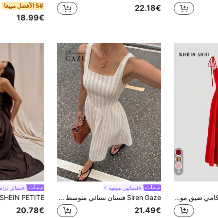
5# الأفضل مبيعا
22.18€
18.99€
8
#فساتين صيفية
#ستائر درام
SHEIN MOD فستان كامي ضيق موحدة اللون
Siren Gaze فستان نسائي متوسط الطول، كاجوال بسيط للعطلات بوهيمي أنيق رومانسي عتيق مخطط باللون المشمشي والكاكي، فستان نسائي للذهاب إلى العمل، ملابس نسائية للذهاب إلى العمل، مهرجان موسيقي، ملابس الشاطئ، ملابس العطلات، ملابس صيفية نسائية
20.78€
21.49€