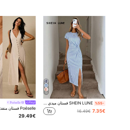
14
SHEIN LUNE فستان ميدي أنيق بخصر ملتوي وشق عالي مع طباعة بحرية مخططة ملونة، فستان بودي كون قطني ناعم للنساء، طقم رياضي للنساء، فستان لضيوف الزفاف للنساء، ملابس مكتبية للنساء
Poéselle
%55-
7.35€
16.49€
29.49€