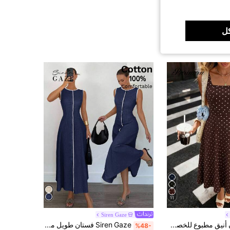
ل
11
Siren Gaze
Pariaura فستان أنيق مطبوع للخصر للنساء
Siren Gaze فستان طويل مناسب بياقة مستديرة بدون أكمام مع تريم ملون، تصميم بسيط
%48-