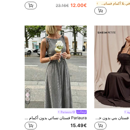
في بلا أكمام فساتين نسائية متوسطة الطول
12.00€
23.16€
17
ية
Pariaura
SHEIN PETITE فستان بني بدون حمالات، رومانسي وأنيق لعطلة الخريف والشتاء، للنساء الصغيرات
Pariaura فستان نسائي بدون أكمام بنقشة مربعات
15.49€