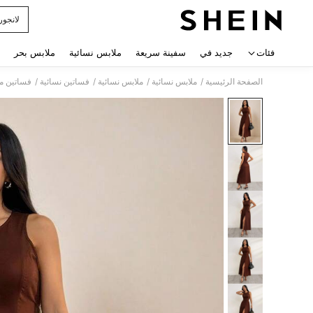
لانجور
 navigate search
فئات
جديد في
سفينة سريعة
ملابس نسائية
ملابس بحر
/
/
/
/
الصفحة الرئيسية
ملابس نسائية
ملابس نسائية
فساتين نسائية
فساتين مي