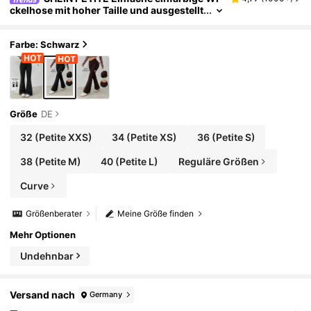
ckelhose mit hoher Taille und ausgestellt
em Bein, für zierliche Frauen
Farbe: Schwarz
Größe
DE
32
(Petite XXS)
34
(Petite XS)
36
(Petite S)
38
(Petite M)
40
(Petite L)
Reguläre Größen
Curve
Größenberater
Meine Größe finden
Mehr Optionen
Undehnbar
Versand nach
Germany