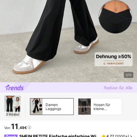
1/11
Damen
Hosen für
ausverkauft
Leggings
kleine
Mädchen
2
Artiklar
11
,49€
Von
SHEIN PETITE Einfache einfarbige Wi
4,77
(
1000+
)