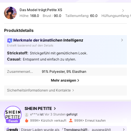
Das Model trägt:
Petite XS
Höhe:
168.0
Brust :
90.0
Taillenumfang:
60.0
Hüftungsumfang:
Produktdetails
Merkmale der künstlichen Intelligenz
Erstellt basierend auf den Details
Strickstoff:
Strickgefühl mit gemütlichem Look.
Casual:
Entspannt und einfach zu stylen.
Zusammensetzung:
91% Polyester, 9% Elasthan
Mehr anzeigen
Sicherheitsinformationen und Kontakte
2.3M Follower
4,83
SHEIN PETITE
e***a
ist
Vor 3 Stunden
gefolgt
o***4
ist am Durchsuchen
2.3M Follower
4,83
999K+ Kürzlich verkauft
999K+ Erneut kaufen
Dieser Laden wurde als
「Trendgeschäft」
ausgewählt