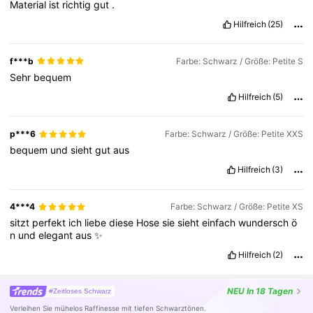
Material
ist
richtig
gut
.
Hilfreich
(25)
f***b
Farbe: Schwarz / Größe: Petite S
Sehr
bequem
Hilfreich
(5)
p***6
Farbe: Schwarz / Größe: Petite XXS
bequem
und
sieht
gut
aus
Hilfreich
(3)
4***4
Farbe: Schwarz / Größe: Petite XS
sitzt
perfekt
ich
liebe
diese
Hose
sie
sieht
einfach
wundersch
ö
n
und
elegant
aus
✨
Hilfreich
(2)
NEU
In 18 Tagen
#Zeitloses Schwarz
Verleihen Sie mühelos Raffinesse mit tiefen Schwarztönen.