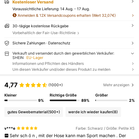
Kostenloser Versand
Voraussichtliche Lieferung:
14 Aug. - 17 Aug.
Anmelden & 12X Versandcoupons erhalten (Wert 32,07€)
30-tägige kostenlose Rückgabe
Vorbehaltlich der Fair-Use-Richtlinie
Sichere Zahlungen · Datenschutz
Verkauft und versendet durch den gewerblichen Verkäufer:
SHEIN
EU-Lager
Informationen und Pflichten des Händlers
Um diesen Verkäufer und/oder dieses Produkt zu melden
4,77
(1000+)
Mehr anzeigen
Kleiner
Richtige Größe
Größer
9%
89%
2%
gutes Gewebematerial
(500+)
werde ich wieder kaufen
(8)
v***e
Farbe: Schwarz / Größe: Petite XS
Sehr
sch
ö
n
,
mit
der
Hose
kann
man
Sport
machen
.
Der