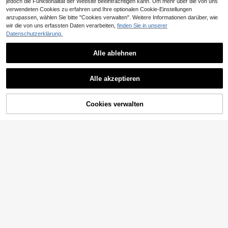
jedoch die Funktionalität der Website beeinträchtigen kann. Um mehr über die von uns
verwendeten Cookies zu erfahren und Ihre optionalen Cookie-Einstellungen
anzupassen, wählen Sie bitte "Cookies verwalten". Weitere Informationen darüber, wie
wir die von uns erfassten Daten verarbeiten,
finden Sie in unserer
Datenschutzerklärung.
10
Alle ablehnen
0,02€ sparen
Damen Hose mit hoher Taille, einfar
big, ausgestellte Beine mit Seitenta
15
#Clean Girl
,99€
schen, Schwarz
EURMUSE Damen Lässig vielseitig
Alle akzeptieren
e Kontrast Farbe Kordelzug Taille J
13
,32€
13,34€
ogginghose
ZUM WARENKORB
Cookies verwalten
JETZT EINKAUFEN
HINZUFÜGEN