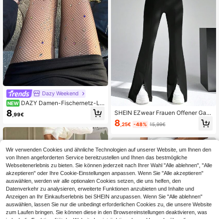
Dazy Weekend
DAZY Damen-Fischernetz-Le
NEW
ggings mit Strass-Verzierung im mo
8
SHEIN EZwear Frauen Offener Gab
,99€
dischen Stil
el Bell-bottoms
8
,25€
-48%
15,99€
Wir verwenden Cookies und ähnliche Technologien auf unserer Website, um Ihnen den
von Ihnen angeforderten Service bereitzustellen und Ihnen das bestmögliche
Webseitenerlebnis zu bieten. Sie können jederzeit nach Ihrer Wahl "Alle ablehnen", "Alle
akzeptieren" oder Ihre Cookie-Einstellungen anpassen. Wenn Sie "Alle akzeptieren"
auswählen, werden wir alle optionalen Cookies setzen, die uns helfen, den
Datenverkehr zu analysieren, erweiterte Funktionen anzubieten und Inhalte und
Anzeigen an Ihr Einkaufserlebnis bei SHEIN anzupassen. Wenn Sie "Alle ablehnen"
auswählen, lassen Sie nur die unbedingt erforderlichen Cookies zu, die unsere Website
zum Laufen bringen. Sie können diese in den Browsereinstellungen deaktivieren, was