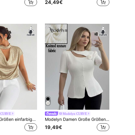
24,49€
e CURVE
Modelyn CURVE
Firerie Große Größen einfarbige drapierte Schlüsselloch-Ausschnitt elegante Kurzarm Bluse
Modelyn Damen Große Größen 3D Blumen Dekor Lässig Vielseitig Alltags Bluse
19,49€