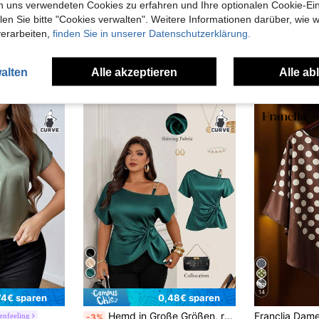
n uns verwendeten Cookies zu erfahren und Ihre optionalen Cookie-Ei
n Sie bitte "Cookies verwalten". Weitere Informationen darüber, wie w
verarbeiten,
finden Sie in unserer Datenschutzerklärung.
alten
Alle akzeptieren
Alle ab
uch Angeschaut
14
74€ sparen
0,48€ sparen
Hemd in Große Größen, reguläre Länge, aus nicht dehnbarem Stoff, Carmen-Ausschnitt, Kurzarm-Stil, geeignet für jeden Sommeranlass
enfeeling
-3%