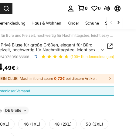
0
0
ess Enter to select.
errenkleidung
Haus & Wohnen
Kinder
Schuhe
Schmuck & Acces
SHEIN Privé Bluse für große Größen, elegant für Büro und Freizeit, hochwertig für Nachmittagstee, leicht sexy für Musikkonzerte, mit asymmetrischem Plissee-Ärmel, geometrischem Wellenmuster-Muster
Privé Bluse für große Größen, elegant für Büro
eizeit, hochwertig für Nachmittagstee, leicht sexy
sikkonzerte, mit asymmetrischem Plissee-Ärmel,
SKU: sz2407305066668189
(100+ Kundenmeinungen)
rischem Wellenmuster-Muster
4
,49€
ICE AND AVAILABILITY
Mach mit und spare
0,72€
bei diesem Artikel.
stenloser Versand
e
DE Größe
(0XL)
46 (1XL)
48 (2XL)
50 (3XL)