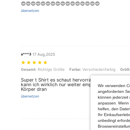
😍😍😍😍😍😍😍😍😍😍😍😍😍😍😍😍
übersetzen
a***3
17 Aug,2025
Gesamt: Richtige Größe, Farbe: Verschiedenfarbig, Größe: 2XL
Gesamt:
Richtige Größe
Farbe:
Verschiedenfarbig
Größ
Super t Shirt es schaut hervorragend aus, sehr gu
kann ich wirklich nur weiter empfehlen, super qua
Wir verwenden Co
Körper dran
angeforderten Ser
übersetzen
können jederzeit 
anpassen. Wenn Si
helfen, den Date
Ihr Einkaufserle
unbedingt erford
Mehr Bewertung
Browsereinstellun