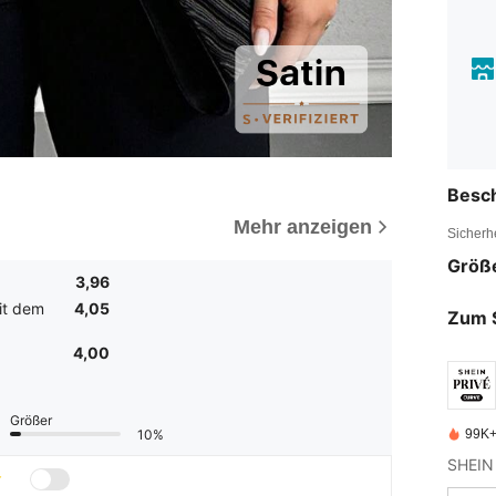
Besc
Mehr anzeigen
Sicherh
Größ
3,96
it dem
4,05
Zum 
4,00
Größer
10%
99K+ 