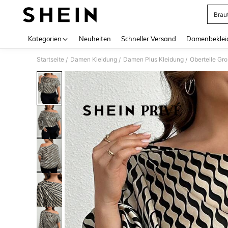
Brau
Use up 
Kategorien
Neuheiten
Schneller Versand
Damenbeklei
Startseite
Damen Kleidung
Damen Plus Kleidung
Oberteile Gr
/
/
/