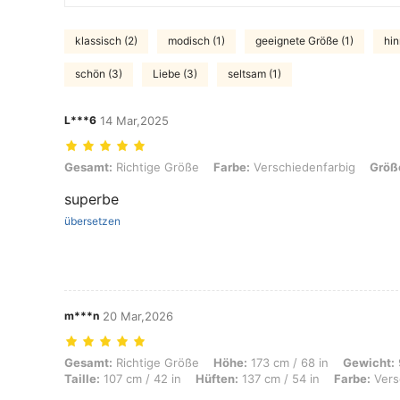
klassisch (2)
modisch (1)
geeignete Größe (1)
hin
schön (3)
Liebe (3)
seltsam (1)
L***6
14 Mar,2025
Gesamt: Richtige Größe, Farbe: Verschiedenfarbig, Größe: 3XL
Gesamt:
Richtige Größe
Farbe:
Verschiedenfarbig
Größ
superbe
übersetzen
m***n
20 Mar,2026
Gesamt: Richtige Größe, Höhe: 173 cm / 68 in, Gewicht: 98 kg / 216 lb
Gesamt:
Richtige Größe
Höhe:
173 cm / 68 in
Gewicht:
Taille:
107 cm / 42 in
Hüften:
137 cm / 54 in
Farbe:
Vers