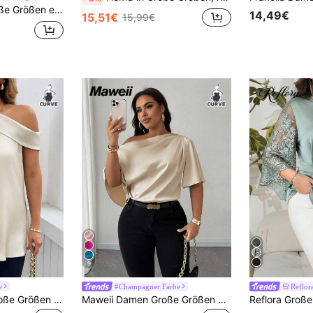
ige Twist Knoten Lässig Bluse
14,49€
15,51€
15,99€
9
e
#Champagner Farbe
Reflor
Vionelle Damen Große Größen Frühling/Sommer Satin elegante Bluse mit Schulter-Aussparung für Bürokleidung
Maweii Damen Große Größen Sexy asymmetrische Schulter Rüschen Kurzarm elegante Lässig Bluse, bequeme apricotfarbene Bluse für Frühling/Sommer Pendeln, Urlaub