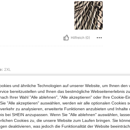
Hilfreich (0)
e:
2XL
te Qualität ebenfalls für eine Hochzeit und
litativ und sehr schön passt sich das an den
okies und ähnliche Technologien auf unserer Website, um Ihnen den 
vice bereitzustellen und Ihnen das bestmögliche Webseitenerlebnis zu
nach Ihrer Wahl "Alle ablehnen", "Alle akzeptieren" oder Ihre Cookie-Ei
e "Alle akzeptieren" auswählen, werden wir alle optionalen Cookies s
nverkehr zu analysieren, erweiterte Funktionen anzubieten und Inhalte
Hilfreich (0)
bnis bei SHEIN anzupassen. Wenn Sie "Alle ablehnen" auswählen, lassen
erlichen Cookies zu, die unsere Website zum Laufen bringen. Sie könne
en Ansehen
gen deaktivieren, was jedoch die Funktionalität der Website beeinträc