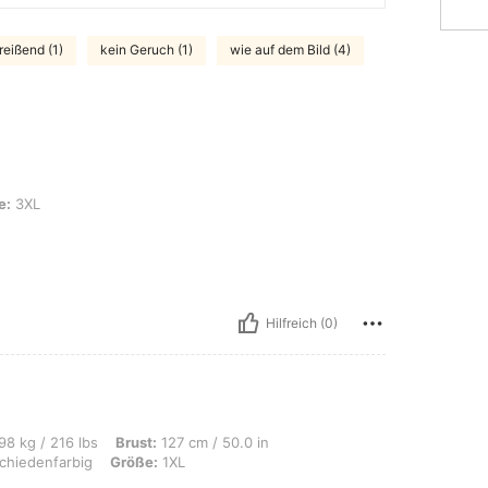
reißend (1)
kein Geruch (1)
wie auf dem Bild (4)
e:
3XL
Hilfreich (0)
s, Brust: 127 cm / 50.0 in, Taille: 107 cm / 42 in, Hüften: 137 cm / 54 in, Farbe:
98 kg / 216 lbs
Brust:
127 cm / 50.0 in
chiedenfarbig
Größe:
1XL