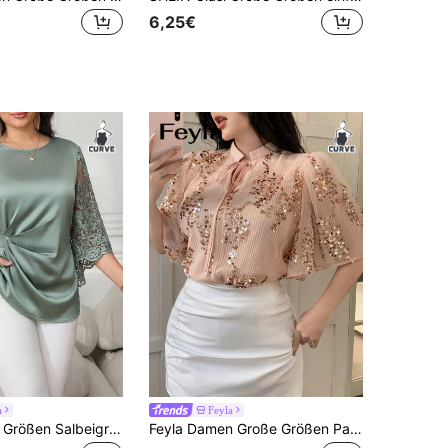
6,25€
a
Feyla
Reflora Große Größen Salbeigrün Elegante transparente Langarm Bluse, Herbst Damen Blusen, minimalistische einfarbige Oberteile für Hochzeits- und Party-Events
Feyla Damen Große Größen Pailletten Patchwork Lässig Vielseitig Alltags Bluse