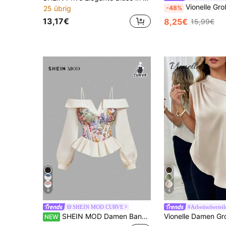
Vionelle Große Größen einfarb
-48%
25 übrig
13,17€
8,25€
15,99€
9
4
SHEIN MOD CURVE
#Arbeitsoberteil
SHEIN MOD Damen Bandeau-Top in Große Größen mit Schulterfrei-Design, Muster, langen Ärmeln und Rüschensaum, elegant, romantisch, für Party und Nachmittagstee
NEW