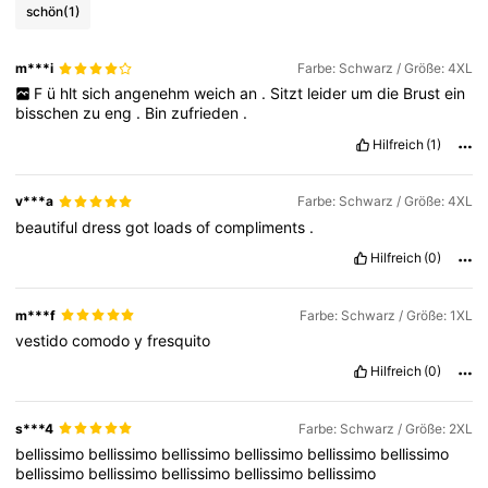
schön
(1)
m***i
Farbe: Schwarz / Größe: 4XL
F
ü
hlt
sich
angenehm
weich
an
.
Sitzt
leider
um
die
Brust
ein
bisschen
zu
eng
.
Bin
zufrieden
.
Hilfreich
(1)
v***a
Farbe: Schwarz / Größe: 4XL
beautiful
dress
got
loads
of
compliments
.
Hilfreich
(0)
m***f
Farbe: Schwarz / Größe: 1XL
vestido
comodo
y
fresquito
Hilfreich
(0)
s***4
Farbe: Schwarz / Größe: 2XL
bellissimo
bellissimo
bellissimo
bellissimo
bellissimo
bellissimo
bellissimo
bellissimo
bellissimo
bellissimo
bellissimo