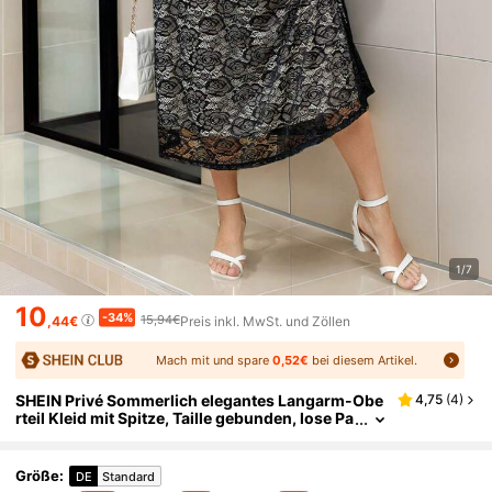
1/7
10
-34%
15,94€
,44€
Preis inkl. MwSt. und Zöllen
Mach mit und spare
0,52€
bei diesem Artikel.
SHEIN Privé Sommerlich elegantes Langarm-Obe
4,75
(
4
)
rteil Kleid mit Spitze, Taille gebunden, lose Pa
ssform, in Großen Größen
Größe
:
DE
Standard