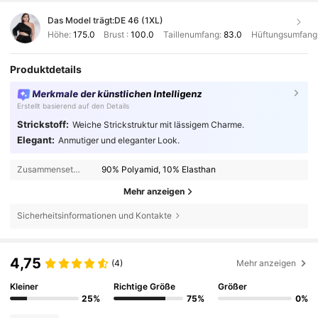
Das Model trägt:
DE 46 (1XL)
Höhe:
175.0
Brust :
100.0
Taillenumfang:
83.0
Hüftungsumfang
Produktdetails
Merkmale der künstlichen Intelligenz
Erstellt basierend auf den Details
Strickstoff:
Weiche Strickstruktur mit lässigem Charme.
Elegant:
Anmutiger und eleganter Look.
Zusammensetzung:
90% Polyamid, 10% Elasthan
Mehr anzeigen
Sicherheitsinformationen und Kontakte
4,75
(4)
Mehr anzeigen
Kleiner
Richtige Größe
Größer
25%
75%
0%