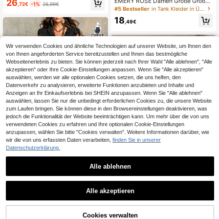
EMERY ROSE Damen Große Größen
26
,72€
-1%
26,99€
lankend, geeignet für Dates, Treffe
Urlaubs Kleid mit Blume Muster und
#5 Bestseller
in Tank Kleider in Übergröße
n, Partys, ärmelloses Damenkleid fü
Kontrastfarbe, ärmellos, Strand
18
r Frühling/Sommer
,49€
Wir verwenden Cookies und ähnliche Technologien auf unserer Website, um Ihnen den
von Ihnen angeforderten Service bereitzustellen und Ihnen das bestmögliche
Webseitenerlebnis zu bieten. Sie können jederzeit nach Ihrer Wahl "Alle ablehnen", "Alle
akzeptieren" oder Ihre Cookie-Einstellungen anpassen. Wenn Sie "Alle akzeptieren"
auswählen, werden wir alle optionalen Cookies setzen, die uns helfen, den
Datenverkehr zu analysieren, erweiterte Funktionen anzubieten und Inhalte und
Anzeigen an Ihr Einkaufserlebnis bei SHEIN anzupassen. Wenn Sie "Alle ablehnen"
auswählen, lassen Sie nur die unbedingt erforderlichen Cookies zu, die unsere Website
zum Laufen bringen. Sie können diese in den Browsereinstellungen deaktivieren, was
jedoch die Funktionalität der Website beeinträchtigen kann. Um mehr über die von uns
verwendeten Cookies zu erfahren und Ihre optionalen Cookie-Einstellungen
anzupassen, wählen Sie bitte "Cookies verwalten". Weitere Informationen darüber, wie
wir die von uns erfassten Daten verarbeiten,
finden Sie in unserer
Datenschutzerklärung.
Damen Große Größen Country West
Alle ablehnen
5
ern Hippie Bohemian Patchwork Bl
#5 Bestseller
in Tolle Qualität Kleider in Übergröße
umen V-Ausschnitt Knopf Kurzarm
GlowEve CURVE Elegantes Damen
19
Fließend Maxikleid Elegant Schwar
,88€
Maxikleid in Großen Größen, einfarb
25
Alle akzeptieren
z Sommer
,99€
ig, strukturiert, plissiert, mit Cut-out,
rückenfrei und Schleife an den Träg
ern, geeignet für Sommer, Strandurl
Cookies verwalten
aub und Dates
ZUM WARENKORB HINZUFÜGEN