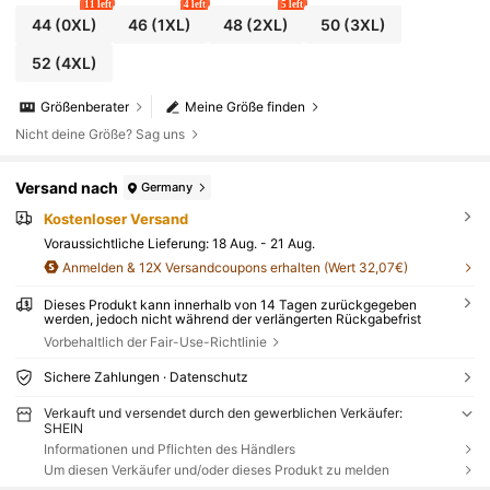
11 left
4 left
5 left
44
(0XL)
46
(1XL)
48
(2XL)
50
(3XL)
52
(4XL)
Größenberater
Meine Größe finden
Nicht deine Größe? Sag uns
Versand nach
Germany
Kostenloser Versand
Voraussichtliche Lieferung:
18 Aug. - 21 Aug.
Anmelden & 12X Versandcoupons erhalten (Wert 32,07€)
Dieses Produkt kann innerhalb von 14 Tagen zurückgegeben
werden, jedoch nicht während der verlängerten Rückgabefrist
Vorbehaltlich der Fair-Use-Richtlinie
Sichere Zahlungen · Datenschutz
Verkauft und versendet durch den gewerblichen Verkäufer:
SHEIN
Informationen und Pflichten des Händlers
Um diesen Verkäufer und/oder dieses Produkt zu melden