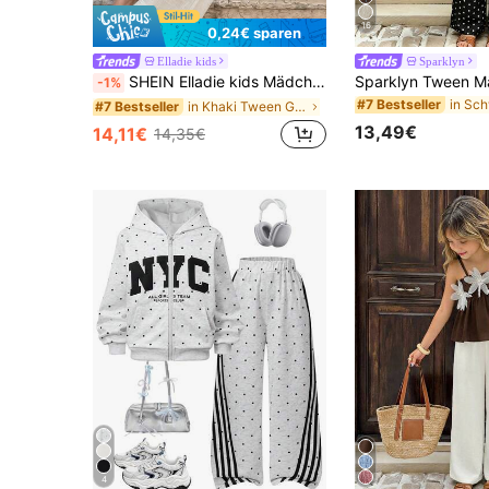
16
0,24€ sparen
Elladie kids
Sparklyn
SHEIN Elladie kids Mädchen Lässiges Urlaubs-Gelb anliegendes Spaghettiträger-Top, Sommer Oberteile, weich & schlank geschnitten, modisches Design geeignet für Urlaub, Reisen, Campus, Alltag
-1%
#7 Bestseller
in Khaki Tween Girls Sets
#7 Bestseller
13,49€
14,11€
14,35€
4