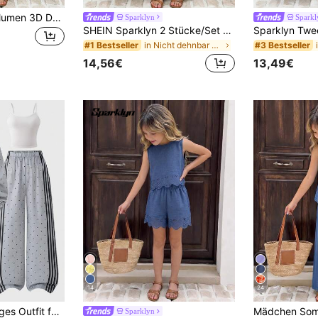
Tween Mädchen Blumen 3D Dekor Trägerhemd und weite Hose Set
Sparklyn
Sparkl
SHEIN Sparklyn 2 Stücke/Set Mädchen lässig Pendler Bambus Strick Schleife Dekor V-Ausschnitt Ärmellos Locker Saum Lose Tanktop und Taille Raffung Lose Hose Outfit, Frühling/Sommer
in Nicht dehnbar Tween Girls T-Shirt Co-ords
#1 Bestseller
#3 Bestseller
14,56€
13,49€
14
24
treifen, weißem Camisole-Top und lockeren langen Hose mit elastischem Bund und weitem Bein, lässiges Outfit für den Herbst
Sparklyn