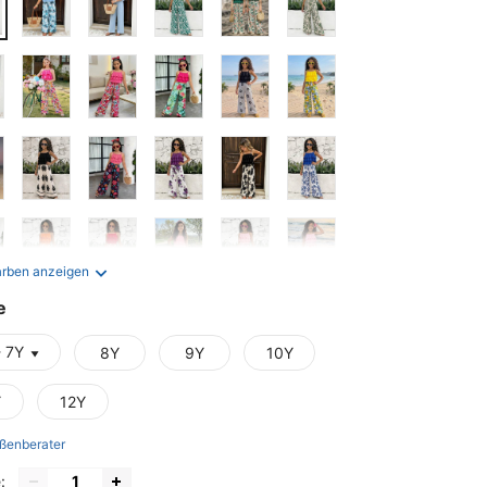
arben anzeigen
e
- 7Y
8Y
9Y
10Y
Y
12Y
ßenberater
: