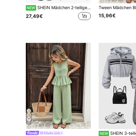
SHEIN Mädchen 2-teiliges hellgraues Kapuzen-Reißverschluss-Set, schwarzer "NYC" Buchstaben-Muster auf der Brust, lässiger sportlicher Stil, geeignet für tägliche Schule und Outdoor-Aktivitäten
NEW
15,96€
27,49€
37
SHEIN 3-teiliges Outfit für Tween-Mädchen mit Kapuzen-Crop-Jacke mit Reißverschluss, offenem Vorderteil, langen Ärmeln, kleinen Polka Dots und S
Elladie kids
NEW