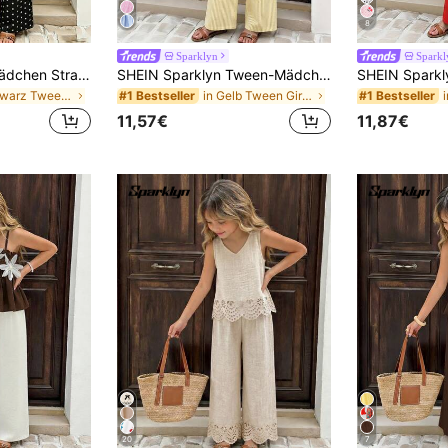
8
Sparklyn
Sparkl
Sparklyn Tween Mädchen Strandurlaub Basic Neckholder Shirt + lockere 3/4 Hose Blumenmuster 2 Stücke Set
SHEIN Sparklyn Tween-Mädchen 2 Stücke/Set Frühling/Sommer Lässig Elegant gestreiftes Trägerhemd & passendes gestreiftes Hosen Set, geeignet für Alltag, Pendeln, Lässig, Urlaub, Treffen mit Freunden
in Schwarz Tween Girls Sets
in Gelb Tween Girls Sets
#1 Bestseller
#1 Bestseller
11,57€
11,87€
20
7