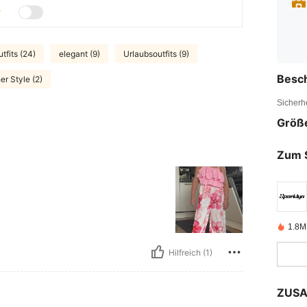
fits (24)
elegant (9)
Urlaubsoutfits (9)
Besc
er Style (2)
Sicherh
Größ
Zum 
1.8M 
Hilfreich (1)
ZUSA