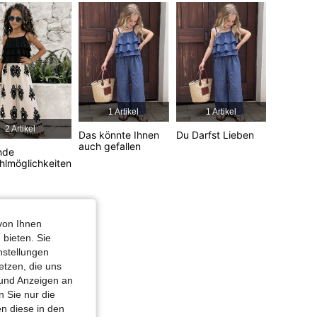
4,80
1.9K
133K
4,80
1.9K
133K
4,80
1.9K
133K
1 Artikel
1 Artikel
2 Artikel
Das könnte Ihnen
Du Darfst Lieben
4,80
1.9K
133K
auch gefallen
nde
lmöglichkeiten
4,80
1.9K
133K
von Ihnen
 bieten. Sie
nstellungen
etzen, die uns
 und Anzeigen an
 Sie nur die
n diese in den