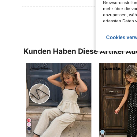
Browsereinstellun
mehr über die vo
Mehr Bewertung
anzupassen, wähle
erfassten Daten 
Cookies verw
Kunden Haben Diese Artikel A
29