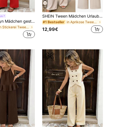
9
SHEIN Tween Mädchen Urlaub Bohemian Totem Blumen Camisole Top + lockere gerade Beinhose gewebte Weste Set, geeignet für Reisen, Urlaub und tägliches Tragen, Sommer
yn
SHEIN Sparklyn Mädchen gestreiftes Schleife-Camisole Top und gerade geschnittene Hose, Sommer Urlaubsoutfit
in Aprikose Tween Girls Sets
#1 Bestseller
in Stickerei Tween Girls Sets
12,99€