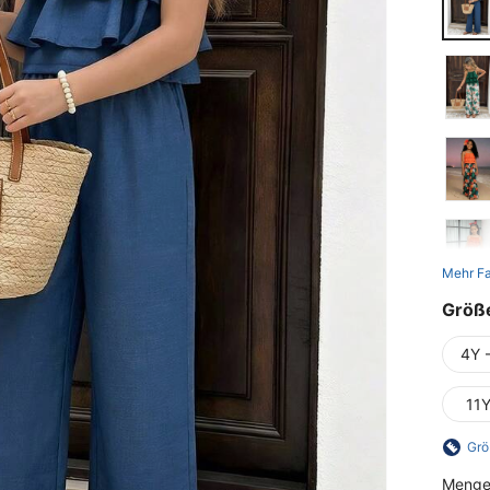
Mehr F
Größ
4Y 
11
Grö
Menge