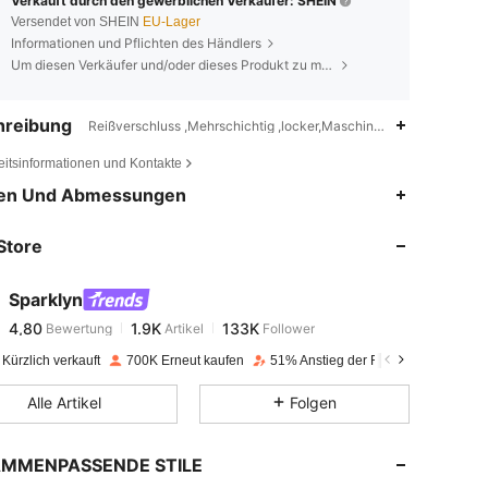
Verkauft durch den gewerblichen Verkäufer: SHEIN
Versendet von SHEIN
EU-Lager
Informationen und Pflichten des Händlers
Um diesen Verkäufer und/oder dieses Produkt zu melden
hreibung
Reißverschluss ,Mehrschichtig ,locker,Maschinenwaschbar, kein
eitsinformationen und Kontakte
4,80
1.9K
133K
en Und Abmessungen
Store
4,80
1.9K
133K
Sparklyn
4,80
1.9K
133K
Bewertung
Artikel
Follower
A***y
bezahlt
Vor 1 Tag
Kürzlich verkauft
700K Erneut kaufen
51% Anstieg der Follower
4,80
1.9K
133K
Alle Artikel
Folgen
4,80
1.9K
133K
MMENPASSENDE STILE