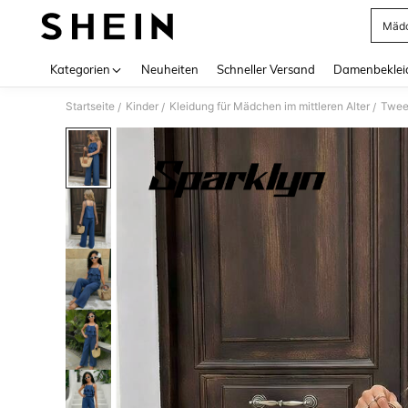
Mädc
Use up 
Kategorien
Neuheiten
Schneller Versand
Damenbeklei
Startseite
Kinder
Kleidung für Mädchen im mittleren Alter
Tween
/
/
/