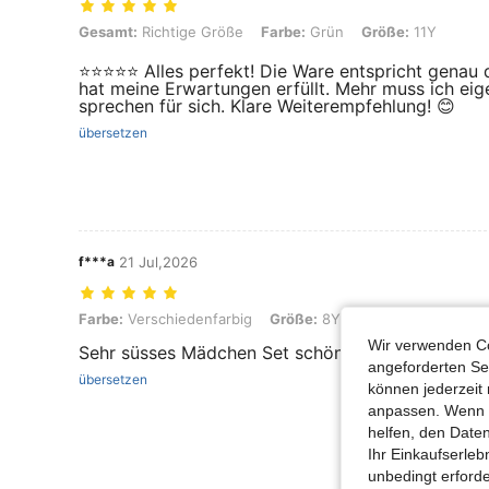
Gesamt: Richtige Größe, Farbe: Grün, Größe: 11Y
Gesamt:
Richtige Größe
Farbe:
Grün
Größe:
11Y
⭐⭐⭐⭐⭐ Alles perfekt! Die Ware entspricht genau 
hat meine Erwartungen erfüllt. Mehr muss ich eige
sprechen für sich. Klare Weiterempfehlung! 😊
übersetzen
f***a
21 Jul,2026
Farbe: Verschiedenfarbig, Größe: 8Y
Farbe:
Verschiedenfarbig
Größe:
8Y
Wir verwenden Co
Sehr süsses Mädchen Set schöner sommerlicher S
angeforderten Ser
übersetzen
können jederzeit 
anpassen. Wenn Si
helfen, den Date
Ihr Einkaufserle
unbedingt erford