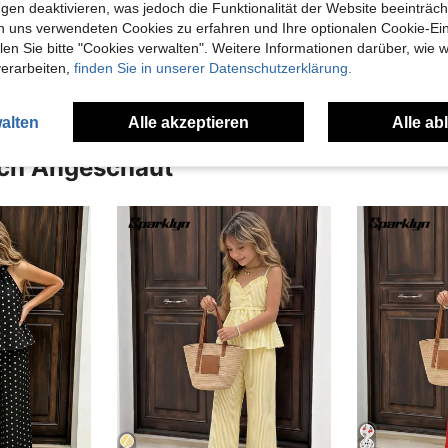
gen deaktivieren, was jedoch die Funktionalität der Website beeinträc
n uns verwendeten Cookies zu erfahren und Ihre optionalen Cookie-Ei
en Ansehen
n Sie bitte "Cookies verwalten". Weitere Informationen darüber, wie w
verarbeiten,
finden Sie in unserer Datenschutzerklärung.
alten
Alle akzeptieren
Alle ab
uch Angeschaut