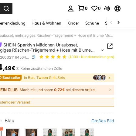
0
0
ess Enter to select.
errenkleidung
Haus & Wohnen
Kinder
Schuhe
Schmuck & Acces
SHEIN Sparklyn Mädchen Urlaubsset, mehrlagiges Rüschen-Trägerhemd + Hose mit Blume Muster, elegant, geeignet für täglichen Ausgang, Strandtrip, Fotoshooting
SHEIN Sparklyn Mädchen Urlaubsset,
giges Rüschen-Trägerhemd + Hose mit Blume
, elegant, geeignet für täglichen Ausgang,
SKU: sk260321164564228583736
(1000+ Kundenmeinungen)
trip, Fotoshooting
4
,49€
ICE AND AVAILABILITY
Keine zusätzlichen Zölle
0 Bestseller
in Blau Tween Girls Sets
Mach mit und spare
0,72€
bei diesem Artikel.
stenloser Versand
:
Blau
Großes Bild