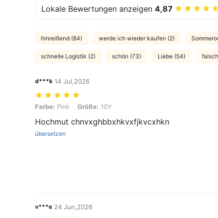
Lokale Bewertungen anzeigen
4,87
hinreißend (84)
werde ich wieder kaufen (2)
Sommerout
schnelle Logistik (2)
schön (73)
Liebe (54)
falsch
d***k
14 Jul,2026
Farbe: Pink, Größe: 10Y
Farbe:
Pink
Größe:
10Y
Hochmut chnvxghbbxhkvxfjkvcxhkn
übersetzen
v***e
24 Jun,2026