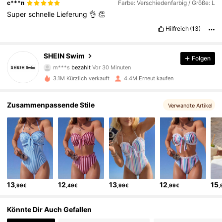
c***n
Farbe: Verschiedenfarbig / Größe: L
herausnehmen
kann
.
Insgesamt
ein
super
Preis
-
Leistungs
-
Super
schnelle
Lieferung
👌
👏
Verh
ä
ltnis
!
Fit:
F
ä
llt
gr
öß
engerecht
aus
Hilfreich
(13)
414K Follower
4,88
SHEIN Swim
Folgen
m***s
bezahlt
Vor 30 Minuten
3***8
ist
Vor 3 Stunden
gefolgt
3.1M Kürzlich verkauft
4.4M Erneut kaufen
414K Follower
4,88
Zusammenpassende Stile
Verwandte Artikel
414K Follower
4,88
414K Follower
4,88
414K Follower
4,88
13
12
13
12
15
,99€
,49€
,99€
,99€
,
414K Follower
4,88
Könnte Dir Auch Gefallen