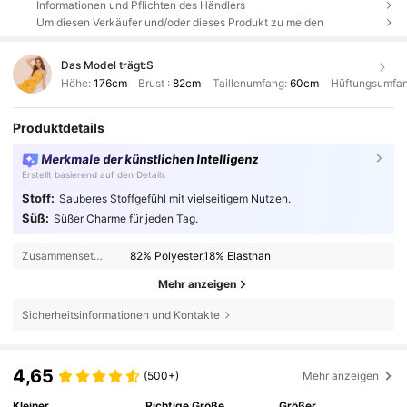
Informationen und Pflichten des Händlers
Um diesen Verkäufer und/oder dieses Produkt zu melden
Das Model trägt:
S
Höhe:
176cm
Brust :
82cm
Taillenumfang:
60cm
Hüftungsumfa
Produktdetails
Merkmale der künstlichen Intelligenz
Erstellt basierend auf den Details
Stoff:
Sauberes Stoffgefühl mit vielseitigem Nutzen.
Süß:
Süßer Charme für jeden Tag.
Zusammensetzung:
82% Polyester,18% Elasthan
Mehr anzeigen
Sicherheitsinformationen und Kontakte
4,65
(500+)
Mehr anzeigen
Kleiner
Richtige Größe
Größer