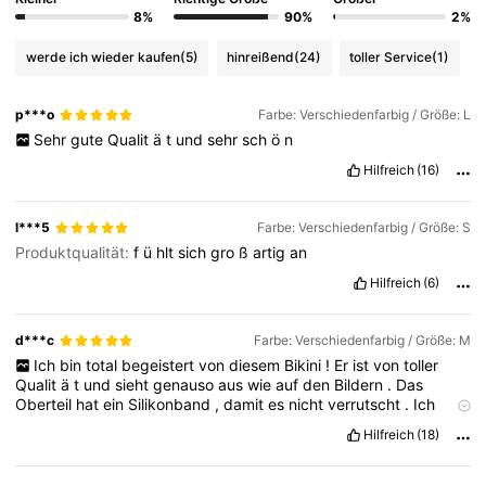
8%
90%
2%
werde ich wieder kaufen
(5)
hinreißend
(24)
toller Service
(1)
p***o
Farbe: Verschiedenfarbig / Größe: L
Sehr
gute
Qualit
ä
t
und
sehr
sch
ö
n
Hilfreich
(16)
l***5
Farbe: Verschiedenfarbig / Größe: S
Produktqualität:
f
ü
hlt
sich
gro
ß
artig
an
Hilfreich
(6)
d***c
Farbe: Verschiedenfarbig / Größe: M
Ich
bin
total
begeistert
von
diesem
Bikini
!
Er
ist
von
toller
Qualit
ä
t
und
sieht
genauso
aus
wie
auf
den
Bildern
.
Das
Oberteil
hat
ein
Silikonband
,
damit
es
nicht
verrutscht
.
Ich
trage
normalerweise
Gr
öß
e
40
-
42
und
habe
Gr
öß
e
M
Hilfreich
(18)
bestellt
.
Ich
habe
eine
sehr
kleine
Oberweite
und
er
passt
mir
perfekt
.
Ich
denke
,
er
ist
nicht
f
ü
r
Frauen
mit
gr
öß
erer
Oberweite
geeignet
,
obwohl
man
die
Polster
in
den
Cups