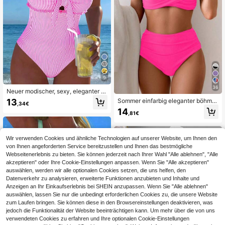
9
36
Neuer modischer, sexy, eleganter g
estreifter Spitzen-Rüschen-Bustier
13
Sommer einfarbig eleganter böhmis
,34€
-Schleife-Abnehmbare-Träger-Eint
cher süßer Stil Zweiteiler Bikini Bad
14
eiler-Badeanzug für Strand, Poolpa
,81€
eanzug Strandurlaub Set Urlaub
rty, Urlaub, Rosa Sommer, Resortwe
ar
Wir verwenden Cookies und ähnliche Technologien auf unserer Website, um Ihnen den
von Ihnen angeforderten Service bereitzustellen und Ihnen das bestmögliche
Webseitenerlebnis zu bieten. Sie können jederzeit nach Ihrer Wahl "Alle ablehnen", "Alle
akzeptieren" oder Ihre Cookie-Einstellungen anpassen. Wenn Sie "Alle akzeptieren"
auswählen, werden wir alle optionalen Cookies setzen, die uns helfen, den
Datenverkehr zu analysieren, erweiterte Funktionen anzubieten und Inhalte und
Anzeigen an Ihr Einkaufserlebnis bei SHEIN anzupassen. Wenn Sie "Alle ablehnen"
auswählen, lassen Sie nur die unbedingt erforderlichen Cookies zu, die unsere Website
zum Laufen bringen. Sie können diese in den Browsereinstellungen deaktivieren, was
jedoch die Funktionalität der Website beeinträchtigen kann. Um mehr über die von uns
verwendeten Cookies zu erfahren und Ihre optionalen Cookie-Einstellungen