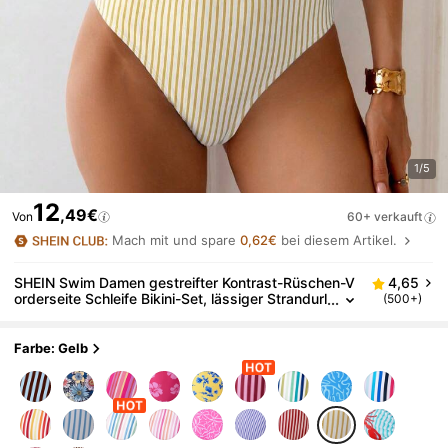
1/5
12
,49€
Von
60+ verkauft
Mach mit und spare
0,62€
bei diesem Artikel.
SHEIN Swim Damen gestreifter Kontrast-Rüschen-V
4,65
orderseite Schleife Bikini-Set, lässiger Strandurl
(500+)
aub
Farbe: Gelb