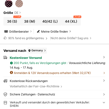
Größe
DE
23 left
26 left
36
(S)
38
(M)
40/42
(L)
44
(XL)
Größenberater
Meine Größe finden
90%
fand es größengetreu
Nicht deine Größe? Sag uns
Versand nach
Germany
Kostenloser Versand
200 Punkt, falls es Verzögerungen gibt
Voraussichtliche Lieferung:
14 Aug. - 17 Aug.
Anmelden & 12X Versandcoupons erhalten (Wert 32,07€)
Kostenlose Rücksendungen
Vorbehaltlich der Fair-Use-Richtlinie
Sichere Zahlungen · Datenschutz
Verkauft und versendet durch den gewerblichen Verkäufer:
SHEIN