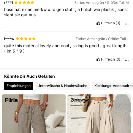
r***l
Farbe: Armeegrün / Größe: Tall M
hose
hat
einen
merkw
ü
rdigen
stoff
,
ä
hnlich
wie
plastik
,
sonst
1M Follower
4,81
sieht
sie
gut
aus
Hilfreich
(0)
1M Follower
4,81
l***w
Farbe: Armeegrün / Größe: Tall L
quite
this
material
lovely
and
cool
,
sizing
is
good
,
great
length
1M Follower
4,81
(
im
5
"
9
)
Hilfreich
(0)
Könnte Dir Auch Gefallen
Empfehlungen
Unterwäsche & Nachtwäsche
Kleidungs-Accessoire