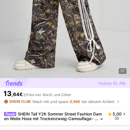
1/7
13
,64€
Preis inkl. MwSt. und Zöllen
Mach mit und spare
0,68€
bei diesem Artikel.
SHEIN Tall Y2K Sommer Street Fashion Dam
5,00
en Weite Hose mit Trockenzweig-Camouflage-
(2)
Muster, gewebt, seitlich gespleißt, mit Gurtban
d-Schleife und Fußdekoration, für große Frauen