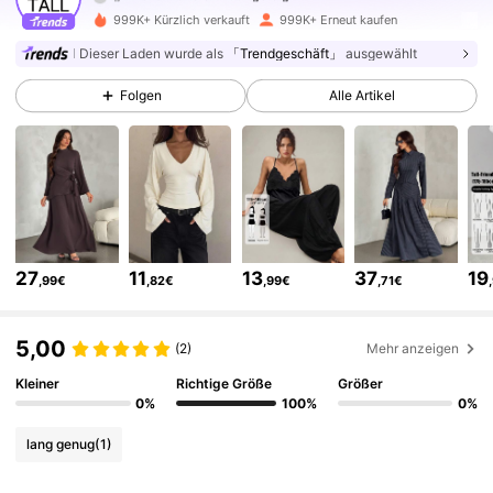
1M Follower
4,81
999K+ Kürzlich verkauft
999K+ Erneut kaufen
Dieser Laden wurde als
「Trendgeschäft」
ausgewählt
1M Follower
4,81
Folgen
Alle Artikel
1M Follower
4,81
1M Follower
4,81
27
11
13
37
19
,99€
,82€
,99€
,71€
1M Follower
4,81
5,00
(2)
Mehr anzeigen
1M Follower
4,81
Kleiner
Richtige Größe
Größer
0%
100%
0%
lang genug
(1)
1M Follower
4,81