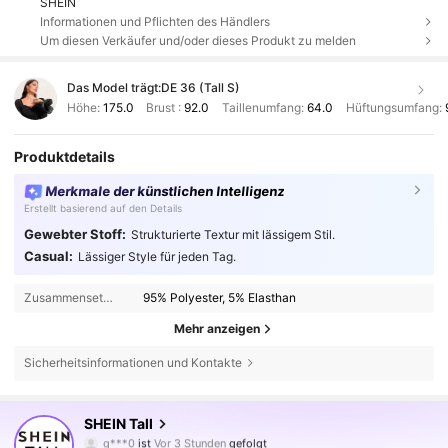
SHEIN
Informationen und Pflichten des Händlers
Um diesen Verkäufer und/oder dieses Produkt zu melden
Das Model trägt:
DE 36 (Tall S)
Höhe:
175.0
Brust :
92.0
Taillenumfang:
64.0
Hüftungsumfang:
Produktdetails
Merkmale der künstlichen Intelligenz
Erstellt basierend auf den Details
Gewebter Stoff:
Strukturierte Textur mit lässigem Stil.
Casual:
Lässiger Style für jeden Tag.
Zusammensetzung:
95% Polyester, 5% Elasthan
Mehr anzeigen
Sicherheitsinformationen und Kontakte
1M Follower
4,81
SHEIN Tall
g***0
ist
Vor 3 Stunden
gefolgt
l***4
ist am Durchsuchen