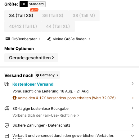
Größe
:
DE
Standard
4 left
34
(Tall XS)
36
(Tall S)
38
(Tall M)
40/42
(Tall L)
44
(Tall XL)
Größenberater
Meine Größe finden
Mehr Optionen
Gerade geschnitten
Versand nach
Germany
Kostenloser Versand
Voraussichtliche Lieferung:
18 Aug. - 21 Aug.
Anmelden & 12X Versandcoupons erhalten (Wert 32,07€)
30-tägige kostenlose Rückgabe
Vorbehaltlich der Fair-Use-Richtlinie
Sichere Zahlungen · Datenschutz
Verkauft und versendet durch den gewerblichen Verkäufer: