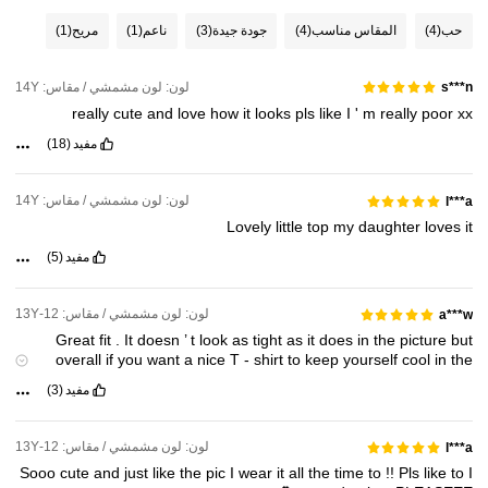
حب
(4)
المقاس مناسب
(4)
جودة جيدة
(3)
ناعم
(1)
مريح
(1)
لون: لون مشمشي / مقاس: 14Y
s***n
really
cute
and
love
how
it
looks
pls
like
I
'
m
really
poor
xx
مفيد
(18)
لون: لون مشمشي / مقاس: 14Y
l***a
Lovely
little
top
my
daughter
loves
it
مفيد
(5)
لون: لون مشمشي / مقاس: 12-13Y
a***w
Great
fit
.
It
doesn
’
t
look
as
tight
as
it
does
in
the
picture
but
overall
if
you
want
a
nice
T
-
shirt
to
keep
yourself
cool
in
the
summer
I
would
highly
recommend
this
one
because
the
durability
مفيد
(3)
🤩
is
awesome
لون: لون مشمشي / مقاس: 12-13Y
l***a
Sooo
cute
and
just
like
the
pic
I
wear
it
all
the
time
to
!!
Pls
like
to
I