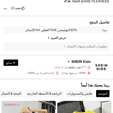
🙏💕
need
points
PLEASEEE
مفيد
(1)
تفاصيل المنتج
مواد:
62% البوليستر, 34% القطن, 4% إلاستان
عرض المزيد
معلومات السلامة وجهات الاتصال
808K متابعون
4.89
SHEIN Kids
متابع
f***i
تمت متابعة
قبل 5 ساعة
c***e
تتصفح
808K متابعون
4.89
999K+ تم بيعها مؤخرًا
إعادة الشراء من 999K+
ربما يعجبك هذا أيضاً
808K متابعون
4.89
التوصية
ملابس واكسسوارات
الرياضة & الأنشطة الخارجية
الصحة & الجمال
808K متابعون
4.89