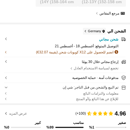
14Y
(158-164 cm)
12-13Y
(152-158 cm)
مرجع المقاس
الشحن الي
Germany
شحن مجاني
التوصيل المتوقع:
أغسطس 18 - أغسطس 21
انضم للحصول على X12 كوبونات شحن (بقيمة 32.07€)
إرجاع مجاني خلال 30 يومًا
تخضع لسياسة الاستخدام العادل
مدفوعات آمنة · حماية الخصوصية
تم البيع والشحن من قبل التاجر: شي إن
معلومات والتزامات البائع
للإبلاغ عن هذا البائع و/أو المنتج
4.96
(100+)
عرض المزيد
صغير
مناسب
كبير
%0
%99
%1