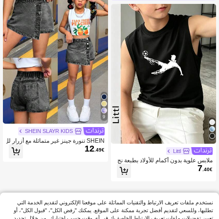
9
SHEIN SLAYR KIDS
SHEIN تنورة جينز غير متماثلة مع أزرار لل
12
فتيات المراهقات، ملابس صيفية كاجوال ب
.49€
Littl
وهيمية للفتيات للعطلات والاستخدام اليو
ملابس علوية بدون أكمام للأولاد بطبعة نج
مي
7
م كرة القدم، ملابس علوية رياضي بدون أك
.40€
مام قابل للتنفس، مناسب للرياضة والصي
ف
نستخدم ملفات تعريف الارتباط والتقنيات المماثلة على موقعنا الإلكتروني لتقديم الخدمة التي
تطلبها، وللسعي لتقديم أفضل تجربة ممكنة على الموقع. يمكنك "رفض الكل"، "قبول الكل"، أو
تعيين تفضيلات ملفات تعريف الارتباط الخاصة بك في أي وقت حسب اختيارك. من خلال تحديد