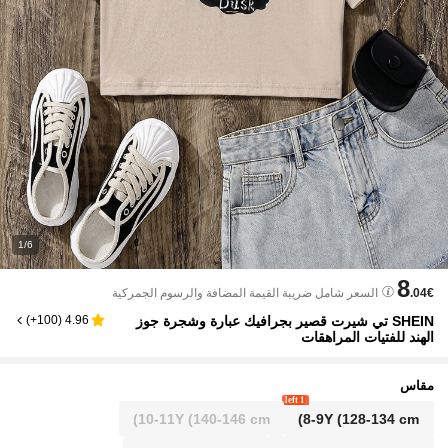
1/6
8
.04€
السعر شامل ضريبة القيمة المضافة والرسوم الجمركية
SHEIN تي شيرت قصير بجرافيك عبارة وشجرة جوز
)
100+
(
4.96
الهند للفتيات المراهقات
مقاس
1 left
10-11Y
(140-146 cm)
8-9Y
(128-134 cm)