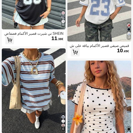
6
SHEIN تي شيرت قصير الأكمام فضفاض
11
بياقة على شكل حرف V مناسب للمراهقا
18
.38€
ت، مطبوع عليه إبرة وخيط، وحروف وأرق
قميص صيفي قصير الأكمام بياقة على ش
ام، مناسب للربيع/الصيف
10
كل حرف V وألوان متباينة، مناسب للشار
.49€
ع والكاجوال والرياضة والعودة للمدرسة و
الكلية، قميص رقم جيرسي، جيرسي البي
سبول، جيرسي المراهقات، جيرسي شبك
ي، جيرسي كبير الحجم
6