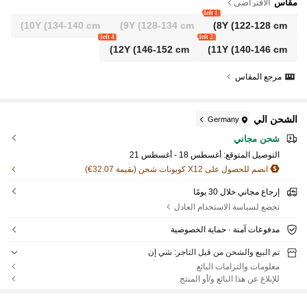
مقاس
الافتراضي
1 left
10Y
(134-140 cm)
9Y
(128-134 cm)
8Y
(122-128 cm)
4 left
2 left
12Y
(146-152 cm)
11Y
(140-146 cm)
مرجع المقاس
الشحن الي
Germany
شحن مجاني
التوصيل المتوقع:
أغسطس 18 - أغسطس 21
انضم للحصول على X12 كوبونات شحن (بقيمة 32.07€)
إرجاع مجاني خلال 30 يومًا
تخضع لسياسة الاستخدام العادل
مدفوعات آمنة · حماية الخصوصية
تم البيع والشحن من قبل التاجر: شي إن
معلومات والتزامات البائع
للإبلاغ عن هذا البائع و/أو المنتج