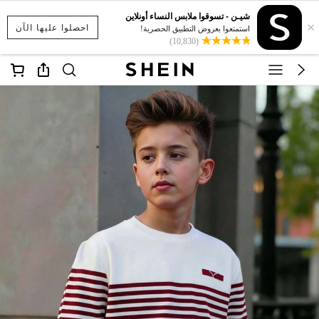
شيـن - تسوقوا ملابس النساء أونلاين
×
احصلوا عليها الآن
استمتعوا بعروض التطبيق الحصرية!
(10,830)