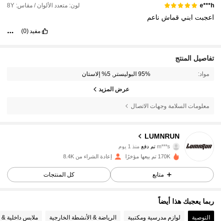
لون: متعدد الألوان / مقاس: 8Y
e***h
اعجبت
ابني
قماش
ناعم
مفيد
(0)
تفاصيل المنتج
مواد:
95% البوليستر, 5% إلاستان
عرض المزيد
معلومات السلامة وجهات الاتصال
7.5K متابعون
4.81
LUMNRUN
m***s
تم دفع
منذ 1 يوم
i***2
تمت متابعة
قبل 3 ساعة
170K تم بيعها مؤخرًا
إعادة الشراء من 8.4K
7.5K متابعون
4.81
متابع
كل المنتجات
7.5K متابعون
4.81
ربما يعجبك هذا أيضاً
التوصية
لوازم مدرسية ومكتبية
الرياضة & الأنشطة الخارجية
ملابس داخلية & 