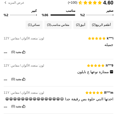
4.60
(100+)
عرض المزيد
صغير
مناسب
كبير
%2
%96
%2
أطقم الربيع
(2)
أنيق
(2)
مقاس مناسب
(3)
نسائي
(1)
لون: متعدد الألوان / مقاس: 12Y
k***i
جميله
مفيد
(0)
لون: متعدد الألوان / مقاس: 12Y
h***9
ممتازة
نوعها
ع
نايلون
مفيد
(0)
لون: متعدد الألوان / مقاس: 11Y
R***m
اخدتها
اابني
حلوة
بس
رقيقة
جدا
😃😁😁😁😁😁😁😁😁😁😁😁😁😁😁
مفيد
(0)