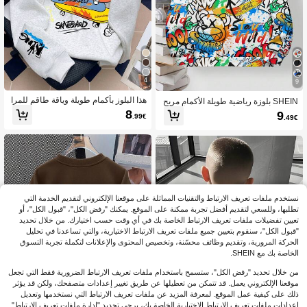
4
9
هذا البلوز بأكمام طويلة وياقة طاقم للمرا
SHEIN بلوزة رياضية طويلة الأكمام مريح
هقين الذكور يتميز بطباعة لوحة التزلج، م
ة وفضفاضة بطبعات الغرافيتي والألوان ال
8
9
.99€
.49€
ريح وأنيق ومتعدد الاستخدامات. مناسب ل
متباينة، مناسبة للأولاد المراهقين في فصل
لارتداء في الربيع والخريف، مثالي للمدر
ي الخريف والشتاء
سة والتسوق والأسلوب الشارعي والعطلا
ت.
نستخدم ملفات تعريف الارتباط والتقنيات المماثلة على موقعنا الإلكتروني لتقديم الخدمة التي
تطلبها، وللسعي لتقديم أفضل تجربة ممكنة على الموقع. يمكنك "رفض الكل"، "قبول الكل"، أو
تعيين تفضيلات ملفات تعريف الارتباط الخاصة بك في أي وقت حسب اختيارك. من خلال تحديد
"قبول الكل"، سنقوم بتعيين جميع ملفات تعريف الارتباط الاختيارية، والتي تساعدنا في تحليل
الحركة المرورية، وتقديم وظائف محسّنة، وتخصيص المحتوى والإعلانات لتكملة تجربة التسوق
الخاصة بك مع SHEIN.
من خلال تحديد "رفض الكل"، ستسمح باستخدام ملفات تعريف الارتباط الضرورية فقط التي تجعل
موقعنا الإلكتروني يعمل. قد تتمكن من تعطيلها عن طريق تغيير إعدادات متصفحك، ولكن قد يؤثر
ذلك على كيفية عمل الموقع. لمعرفة المزيد عن ملفات تعريف الارتباط التي نستخدمها وتعديل
إعدادات ملفات تعريف الارتباط الاختيارية الخاصة بك، يرجى تحديد "إدارة ملفات تعريف الارتباط".