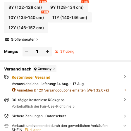
6 left
4 left
8Y
(122-128 cm)
9Y
(128-134 cm)
9 left
10Y
(134-140 cm)
11Y
(140-146 cm)
12Y
(146-152 cm)
Größenberater
Menge:
37 übrig
Versand nach
Germany
Kostenloser Versand
Voraussichtliche Lieferung:
14 Aug. - 17 Aug.
Anmelden & 12X Versandcoupons erhalten (Wert 32,07€)
30-tägige kostenlose Rückgabe
Vorbehaltlich der Fair-Use-Richtlinie
Sichere Zahlungen · Datenschutz
Verkauft und versendet durch den gewerblichen Verkäufer:
SHEIN
EU-Lager