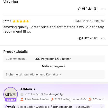
Very
nice
Hilfreich
(3)
f***9
Farbe: Pink / Größe: 9Y
amazing
quality
,
great
price
and
soft
material
!
would
definitely
recommend
!!!
xx
Hilfreich
(2)
Produktdetails
Zusammensetzung:
95% Polyester, 5% Elasthan
Mehr anzeigen
Sicherheitsinformationen und Kontakte
28K Follower
4,89
Athlow
a***1
ist
Vor 3 Stunden
gefolgt
j***d
ist am Durchsuchen
28K Follower
4,89
91K+ Erneut kaufen
12% Anstieg der Verkäufe
36% Anstieg
Dieser Laden wurde als
「Trendgeschäft」
ausgewählt