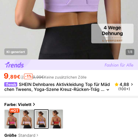
1/8
KI-generiert
9
,89€
-1%
9,99€
Keine zusätzlichen Zölle
SHEIN Dehnbares Aktivkleidung Top für Mäd
4,88
chen Tweens, Yoga-Szene Kreuz-Rücken-Träg
(100+)
er, abnehmbarer gepolsterter Sport-BH, feuchti
gkeitsabsorbierend
Farbe: Violett
Größe
Standard