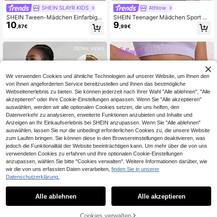
SHEIN SLAYR KIDS
Athlow
SHEIN Tween-Mädchen Einfarbige,
SHEIN Teenager Mädchen Sport B
10
9
elastische Strickshorts mit lockerer
H mit Criss-Cross hinten
,87€
,99€
Passform
Wir verwenden Cookies und ähnliche Technologien auf unserer Website, um Ihnen den
von Ihnen angeforderten Service bereitzustellen und Ihnen das bestmögliche
Webseitenerlebnis zu bieten. Sie können jederzeit nach Ihrer Wahl "Alle ablehnen", "Alle
akzeptieren" oder Ihre Cookie-Einstellungen anpassen. Wenn Sie "Alle akzeptieren"
auswählen, werden wir alle optionalen Cookies setzen, die uns helfen, den
Datenverkehr zu analysieren, erweiterte Funktionen anzubieten und Inhalte und
Anzeigen an Ihr Einkaufserlebnis bei SHEIN anzupassen. Wenn Sie "Alle ablehnen"
auswählen, lassen Sie nur die unbedingt erforderlichen Cookies zu, die unsere Website
zum Laufen bringen. Sie können diese in den Browsereinstellungen deaktivieren, was
jedoch die Funktionalität der Website beeinträchtigen kann. Um mehr über die von uns
verwendeten Cookies zu erfahren und Ihre optionalen Cookie-Einstellungen
anzupassen, wählen Sie bitte "Cookies verwalten". Weitere Informationen darüber, wie
wir die von uns erfassten Daten verarbeiten,
finden Sie in unserer
22
8
Datenschutzerklärung.
SHEIN Tween-Mädchen Lässig Spo
lullawink
11
rt Yoga Tennis einfarbiges Kreuz-Ta
Alle ablehnen
Alle akzeptieren
,99€
SHEIN Tween Mädchen Lässi
NEW
nk-Stil Sportkleid mit integrierten L
10
g Einfach Hellviolett Leopardenmus
,99€
eggings Anti-Expositions-Taschen-
ter 2 in 1 Anti-Expositions Sportshor
Design hellgelbes gestricktes hoch
ZUM WARENKORB
Cookies verwalten