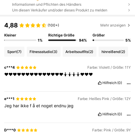
Informationen und Pflichten des Händlers
Um diesen Verkäufer und/oder dieses Produkt zu melden
4,88
(100+)
Mehr anzeigen
Kleiner
Richtige Größe
Größer
1%
94%
5%
Sport
(7)
Fitnessstudio
(3)
Arbeitsoutfits
(2)
hinreißend
(2)
c***4
Farbe: Violett / Größe: 11Y
♥️♥️♥️♥️♥️♥️♥️♥️♥️♥️♥️♥️♥️♥️🤷🤷🤷🤷♥️♥️♥️
Hilfreich
(0)
e***1
Farbe: Heißes Pink / Größe: 12Y
Jeg
har
ikke
f
å
et
noget
endnu
jeg
Hilfreich
(0)
D***0
Farbe: Pink / Größe: 9Y