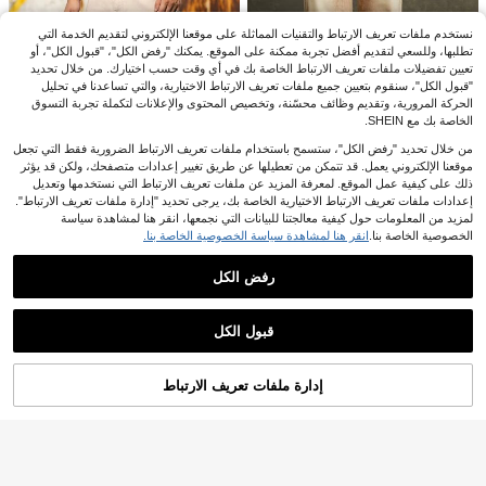
نستخدم ملفات تعريف الارتباط والتقنيات المماثلة على موقعنا الإلكتروني لتقديم الخدمة التي
تطلبها، وللسعي لتقديم أفضل تجربة ممكنة على الموقع. يمكنك "رفض الكل"، "قبول الكل"، أو
تعيين تفضيلات ملفات تعريف الارتباط الخاصة بك في أي وقت حسب اختيارك. من خلال تحديد
"قبول الكل"، سنقوم بتعيين جميع ملفات تعريف الارتباط الاختيارية، والتي تساعدنا في تحليل
الحركة المرورية، وتقديم وظائف محسّنة، وتخصيص المحتوى والإعلانات لتكملة تجربة التسوق
الخاصة بك مع SHEIN.
من خلال تحديد "رفض الكل"، ستسمح باستخدام ملفات تعريف الارتباط الضرورية فقط التي تجعل
سراويل جينز مستقيمة الساق للرجال م
موقعنا الإلكتروني يعمل. قد تتمكن من تعطيلها عن طريق تغيير إعدادات متصفحك، ولكن قد يؤثر
32
ن القطن الممتاز
ذلك على كيفية عمل الموقع. لمعرفة المزيد عن ملفات تعريف الارتباط التي نستخدمها وتعديل
43.49€
%24-
.89€
إعدادات ملفات تعريف الارتباط الاختيارية الخاصة بك، يرجى تحديد "إدارة ملفات تعريف الارتباط".
لمزيد من المعلومات حول كيفية معالجتنا للبيانات التي نجمعها، انقر هنا لمشاهدة سياسة
الخصوصية الخاصة بنا.
انقر هنا لمشاهدة سياسة الخصوصية الخاصة بنا.
5
رفض الكل
Manfinity Homme جينز كاجو الجيوب ب
23
طية من القطن للرجال طويل واسع بتصم
.69€
Zalmeno
عرض المنتجات المشابهة في المخزون
مشاهدة الكل
يم كامو مغسول باللون الكاكي العادي للإ
Zalmeno بنطلون جينز رجالي مستقيم م
Manfinity EMRG
جازات والموضة هدية للحبيب
قبول الكل
37
ع جيوب جانبية
.49€
Manfinity EMRG بنطلون جينز رجالي ف
عذراً، لقد تم بيع هذا المنتج.
37
ضفاض أسود واسع، للخروج والتجول في
.12€
الشارع، غرانج
إدارة ملفات تعريف الارتباط
تم بيعها