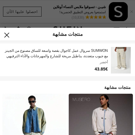
شيـن - تسوقوا ملابس النساء أونلاين
×
احصلوا عليها الآن
استمتعوا بعروض التطبيق الحصرية!
(10,830)
منتجات مشابهة
SUMWON سروال عمل كاجوال بقصة واسعة للساق مصنوع من الجينز
مع جيوب متعددة، بناطيل مريحة للشارع والمهرجانات والأداء الترفيهي
أخضر
43.85€
منتجات مشابهة