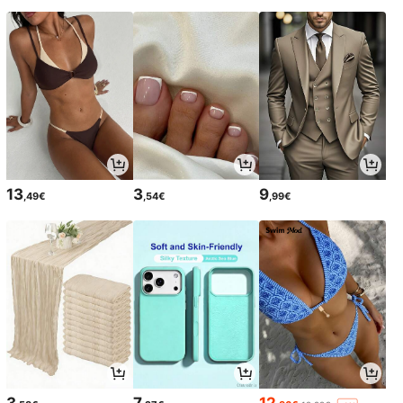
13
3
9
,49€
,54€
,99€