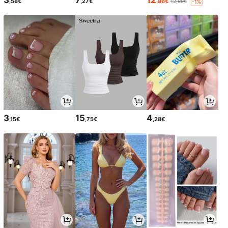
3
7
12
,58€
,27€
,86€
12,99€
-1%
3
15
4
,15€
,75€
,28€