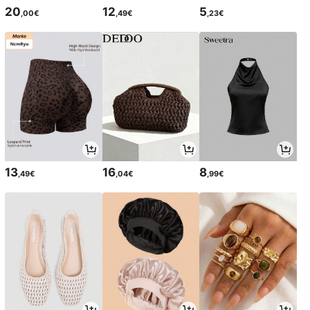
20
12
5
,00€
,49€
,23€
13
16
8
,49€
,04€
,99€