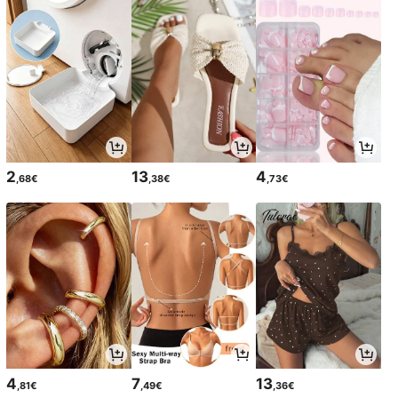
2
13
4
,68€
,38€
,73€
4
7
13
,81€
,49€
,36€