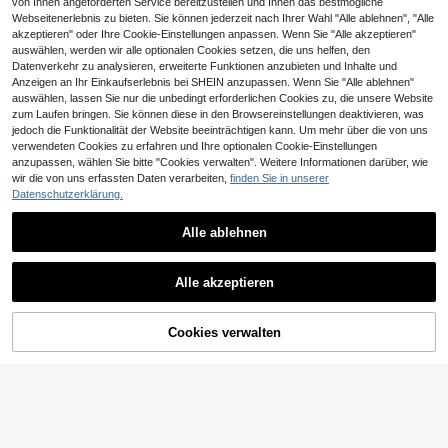
von Ihnen angeforderten Service bereitzustellen und Ihnen das bestmögliche
Webseitenerlebnis zu bieten. Sie können jederzeit nach Ihrer Wahl "Alle ablehnen", "Alle
akzeptieren" oder Ihre Cookie-Einstellungen anpassen. Wenn Sie "Alle akzeptieren"
auswählen, werden wir alle optionalen Cookies setzen, die uns helfen, den
Datenverkehr zu analysieren, erweiterte Funktionen anzubieten und Inhalte und
Anzeigen an Ihr Einkaufserlebnis bei SHEIN anzupassen. Wenn Sie "Alle ablehnen"
2 Stücke niedliche Cartoon-Muster
auswählen, lassen Sie nur die unbedingt erforderlichen Cookies zu, die unsere Website
Verdunklungsvorhänge - geeignet f
14 übrig
zum Laufen bringen. Sie können diese in den Browsereinstellungen deaktivieren, was
ür Küche, Schlafzimmer, Büro und
9
jedoch die Funktionalität der Website beeinträchtigen kann. Um mehr über die von uns
,28€
Wohnzimmerdekoration; können au
verwendeten Cookies zu erfahren und Ihre optionalen Cookie-Einstellungen
ch als Türvorhänge verwendet wer
anzupassen, wählen Sie bitte "Cookies verwalten". Weitere Informationen darüber, wie
den; Verdunklungsvorhänge aus Pol
8
yesterfaser mit Stangentaschen-De
wir die von uns erfassten Daten verarbeiten,
finden Sie in unserer
sign, geeignet für Schlafzimmer, Wo
Datenschutzerklärung.
2 Stücke bordeauxrote Diamant-Ch
hnzimmer und Bürodekoration; mas
11
iffon-Vorhänge, transparente Panee
chinenwaschbare Polyesterfaser H
,93€
le mit Ösen oben, weiches, lichtdur
Alle ablehnen
eimdekoration
chlässiges Gewebe, geeignet für Sc
hlafzimmer, Wohnzimmer und Heim
dekoration
Alle akzeptieren
ZUM WARENKORB
Cookies verwalten
JETZT EINKAUFEN
HINZUFÜGEN
10