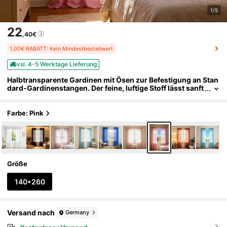
1/5
22
,40€
1,00€ RABATT: Kein Mindestbestellwert
vsl. 4-5 Werktage Lieferung
Halbtransparente Gardinen mit Ösen zur Befestigung an Stan
dard-Gardinenstangen. Der feine, luftige Stoff lässt sanft
es Licht herein, schützt die Privatsphäre und passt zu ver
schiedenen Einrichtungsstilen in Schlaf- und Wohnzimmern.
Farbe: Pink
Größe
140*260
Versand nach
Germany