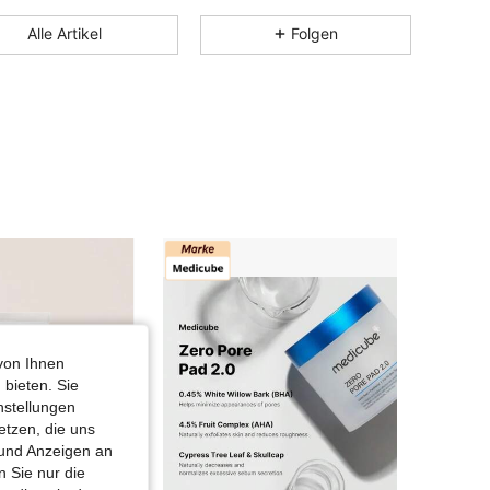
4,70
2K
17
Alle Artikel
Folgen
4,70
2K
17
4,70
2K
17
4,70
2K
17
von Ihnen
 bieten. Sie
nstellungen
etzen, die uns
 und Anzeigen an
 Sie nur die