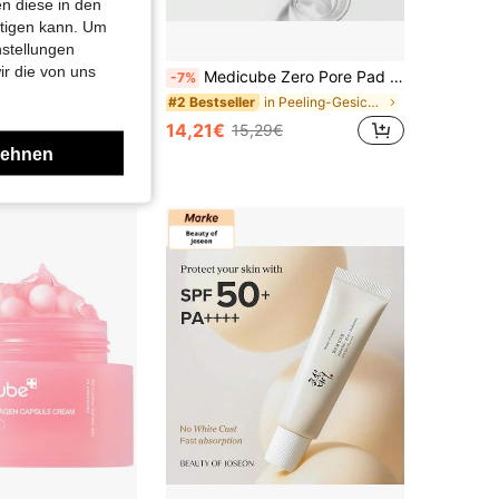
n diese in den
htigen kann. Um
nstellungen
ir die von uns
Medicube Zero Pore Pad 2.0 155G - Anti-Poren-Peeling-Pads
Y - BUNDLE STORE
-7%
La Roche-Posay Cicaplast Balm B5 Multi-Purpose Repairing Balm 40ml – Repairing Balm, Soothing, For Sensitive Skin, Panthenol 5%, Suitable For Daily Skincare Routine
in Peeling-Gesichtspeelings
#2 Bestseller
in La Roche-Posay Hautpflege
14,21€
15,29€
lehnen