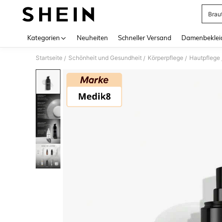
Brau
Use up 
Kategorien
Neuheiten
Schneller Versand
Damenbeklei
Startseite
Schönheit und Gesundheit
Körperpflege
Hautpflege
/
/
/