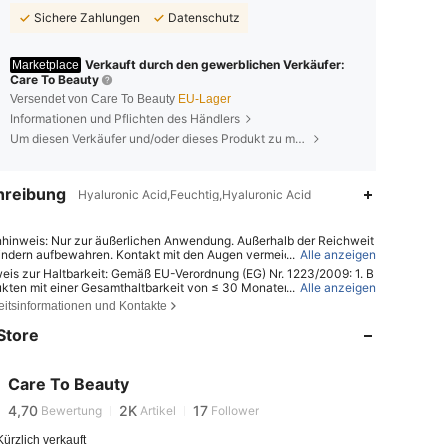
Sichere Zahlungen
Datenschutz
Verkauft durch den gewerblichen Verkäufer:
Marketplace
Care To Beauty
Versendet von Care To Beauty
EU-Lager
Informationen und Pflichten des Händlers
Um diesen Verkäufer und/oder dieses Produkt zu melden
hreibung
Hyaluronic Acid,Feuchtig,Hyaluronic Acid
hinweis: Nur zur äußerlichen Anwendung. Außerhalb der Reichweit
indern aufbewahren. Kontakt mit den Augen vermeiden. Nicht auf v
...
Alle anzeigen
er oder gereizter Haut anwenden. Bei Hautreizungen die Anwendung
eis zur Haltbarkeit: Gemäß EU-Verordnung (EG) Nr. 1223/2009: 1. B
hen.
ukten mit einer Gesamthaltbarkeit von ≤ 30 Monaten: Das Verfallsd
...
Alle anzeigen
4,70
2K
17
rd auf der Verpackung durch ein Sanduhrsymbol ⌛ + Datum oder au
eitsinformationen und Kontakte
ch durch „Mindestens haltbar bis“ oder „Mindestens haltbar bis End
4,70
2K
17
tum angegeben; 2. Bei Produkten mit einer Gesamthaltbarkeit von >
Store
ten: Die Kennzeichnung erfolgt mit einem Symbol für ein offenes
4,70
2K
17
M, wobei M für Monate steht. Hinweis: Produkte in Einwegverpacku
icht zu öffnende Waren und andere spezifizierte Artikel sind von der
4,70
2K
17
Care To Beauty
chnungspflicht ausgenommen. Bitte beachten Sie ausschließlich di
m***6
ist
Vor 1 Tag
gefolgt
eichnung auf der Produktverpackung; verwenden Sie das Produkt
4,70
2K
17
Bewertung
Artikel
Follower
ehr, wenn Anzeichen von Verderb auftreten.
4,70
2K
17
ürzlich verkauft