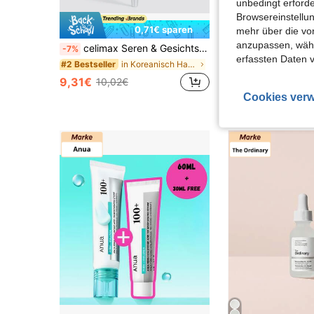
unbedingt erford
Browsereinstellun
0,71€ sparen
mehr über die vo
#1 Bestseller
anzupassen, wähle
celimax Seren & Gesichtsbehandlung
-7%
(1000+
erfassten Daten 
#1 Bestseller
#1 Bestseller
in Koreanisch Hautpflege
#2 Bestseller
(1000+
(1000+
11,69€
9,31€
10,02€
#1 Bestseller
Cookies verw
(1000+