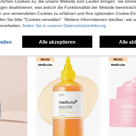
erlichen Cookies zu, die unsere Website zum Laufen bringen. Sie könne
gen deaktivieren, was jedoch die Funktionalität der Website beeinträc
0,30€ sparen
n uns verwendeten Cookies zu erfahren und Ihre optionalen Cookie-Ei
in Anti-Sensitiv Feuchtigkeitscremes
n Sie bitte "Cookies verwalten". Weitere Informationen darüber, wie w
Dr Althea 345 Relief Cream 50 ml - Gesichtscreme
YAZERA
BEAUT
)
verarbeiten,
finden Sie in unserer Datenschutzerklärung.
Dr.Melaxin Mehrvolumen-Calciumbalsam 9 g
-3%
in Anti-Sensitiv Feuchtigkeitscremes
in Anti-Sensitiv Feuchtigkeitscremes
)
)
#1 Bestseller
in Beruhigend Augenpflege
#1 Bestseller
in Anti-Sensitiv Feuchtigkeitscremes
13,18€
8,99€
9,29€
alten
Alle akzeptieren
Alle ab
)