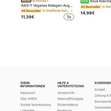
Anua Niacinamide 10% + TXA 4% Serum 30ml, Koreanische K-Beauty Aufhellendes Gesichtsserum, Dunkle
YAZERA
NEW
AXIS-Y Veganes Kollagen-Augenserum 10 ml - Augenserum
#2 Bestseller
in Straffende Schwellungen Augenpflege
#5 Bestseller
14,98€
11,39€
SHEIN-
HILFE &
KUNDENDI
INFORMATIONEN
UNTERSTÜTZUNG
Kontakt
Impressum
Versand-Info
Zahlung & S
Über SHEIN
Widerruf/Rückgabe
Bonuspunkt
Soziale Verantwortung
Rückerstattung
Geschenkka
Lieferkette
Bestellung