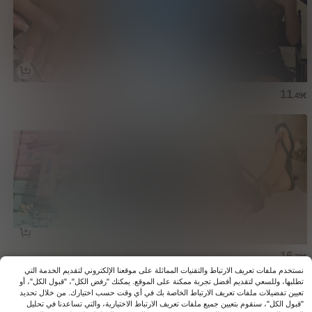
3
2
11
.73€
.78€
.49€
10
8
16
.68€
.99€
.78€
نستخدم ملفات تعريف الارتباط والتقنيات المماثلة على موقعنا الإلكتروني لتقديم الخدمة التي
تطلبها، وللسعي لتقديم أفضل تجربة ممكنة على الموقع. يمكنك "رفض الكل"، "قبول الكل"، أو
تعيين تفضيلات ملفات تعريف الارتباط الخاصة بك في أي وقت حسب اختيارك. من خلال تحديد
"قبول الكل"، سنقوم بتعيين جميع ملفات تعريف الارتباط الاختيارية، والتي تساعدنا في تحليل