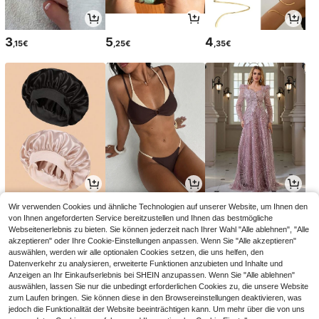
3
5
4
,15€
,25€
,35€
3
12
20
Wir verwenden Cookies und ähnliche Technologien auf unserer Website, um Ihnen den
,03€
,97€
,00€
13,32€
-2%
von Ihnen angeforderten Service bereitzustellen und Ihnen das bestmögliche
Webseitenerlebnis zu bieten. Sie können jederzeit nach Ihrer Wahl "Alle ablehnen", "Alle
akzeptieren" oder Ihre Cookie-Einstellungen anpassen. Wenn Sie "Alle akzeptieren"
auswählen, werden wir alle optionalen Cookies setzen, die uns helfen, den
Datenverkehr zu analysieren, erweiterte Funktionen anzubieten und Inhalte und
Anzeigen an Ihr Einkaufserlebnis bei SHEIN anzupassen. Wenn Sie "Alle ablehnen"
auswählen, lassen Sie nur die unbedingt erforderlichen Cookies zu, die unsere Website
zum Laufen bringen. Sie können diese in den Browsereinstellungen deaktivieren, was
jedoch die Funktionalität der Website beeinträchtigen kann. Um mehr über die von uns