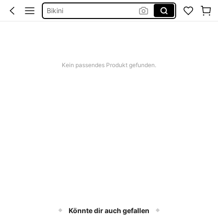
Bikini Set Damen
Festival Outfit Damen
Squishies
Kein passendes Produkt gefunden.
Könnte dir auch gefallen