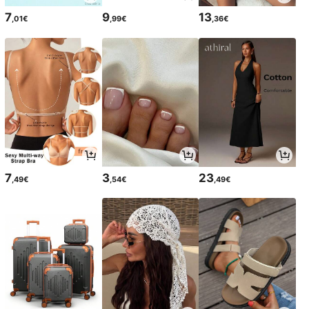
7
9
13
,01€
,99€
,36€
7
3
23
,49€
,54€
,49€