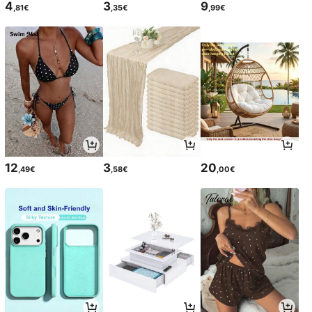
4
3
9
,81€
,35€
,99€
12
3
20
,49€
,58€
,00€