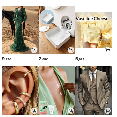
9
2
5
,99€
,68€
,62€