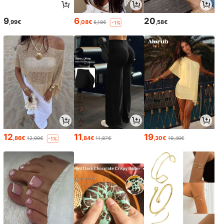
9
6
20
,99€
,08€
,58€
6,18€
-1%
12
11
19
,86€
,84€
,30€
12,99€
11,87€
19,49€
-1%