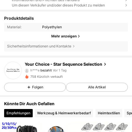
Um diesen Verkäufer und/oder dieses Produkt zu melden
Produktdetails
Material:
Polyethylen
Mehr anzeigen
Sicherheitsinformationen und Kontakte
7 Follower
5,00
Your Choice - Star Sequence Selection
h***e
bezahlt
Vor 1 Tag
d***3
ist
Vor 20 Stunden
gefolgt
7 Follower
5,00
758 Kürzlich verkauft
Folgen
Alle Artikel
7 Follower
5,00
Könnte Dir Auch Gefallen
Empfehlungen
Werkzeug & Heimwerkerbedarf
Heimtextilien
Sp