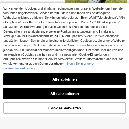
r Balkon, Hof und Schwimmbad - bi
etet hervorragenden Sonnenschut
z, Schatten und Privatsphäre mit ve
Wir verwenden Cookies und ähnliche Technologien auf unserer Website, um Ihnen den
rsäumtem Rand und Ösen
von Ihnen angeforderten Service bereitzustellen und Ihnen das bestmögliche
Webseitenerlebnis zu bieten. Sie können jederzeit nach Ihrer Wahl "Alle ablehnen", "Alle
akzeptieren" oder Ihre Cookie-Einstellungen anpassen. Wenn Sie "Alle akzeptieren"
auswählen, werden wir alle optionalen Cookies setzen, die uns helfen, den
Datenverkehr zu analysieren, erweiterte Funktionen anzubieten und Inhalte und
Anzeigen an Ihr Einkaufserlebnis bei SHEIN anzupassen. Wenn Sie "Alle ablehnen"
12 Stücke verstärkte Planenclips, g
auswählen, lassen Sie nur die unbedingt erforderlichen Cookies zu, die unsere Website
roße Verriegelungsclips, geeignet fü
28 übrig
zum Laufen bringen. Sie können diese in den Browsereinstellungen deaktivieren, was
r Planen, Markisen, Poolabdeckung
7
jedoch die Funktionalität der Website beeinträchtigen kann. Um mehr über die von uns
en und Outdoor-Camping
,36€
verwendeten Cookies zu erfahren und Ihre optionalen Cookie-Einstellungen
anzupassen, wählen Sie bitte "Cookies verwalten". Weitere Informationen darüber, wie
wir die von uns erfassten Daten verarbeiten,
finden Sie in unserer
Datenschutzerklärung.
Auto Frontscheibe Sonnenschutz, p
raktisches Aufbewahrungsdesign, k
5
,72€
eine Bohrung erforderlich Auto Son
Alle ablehnen
nenschutz Baldachin, nahtlose Pas
sform an allen Kanten, ausgestattet
mit hochdichtem lichtblockierende
Alle akzeptieren
m Stoff mit reflektierender Beschich
tung, schützt den Innenraum des Au
tos, blockiert effektiv das Sonnenlic
ht, Auto Sichtschutz Vorhang, kann
Cookies verwalten
ZUM WARENKORB HINZUFÜGEN
kompakt in der Tür-Ablagefach des
Autos aufbewahrt werden, universe
lle Passform für Limousinen, SUVs u
nd LKWs, Auto Innenraum Schutz Z
ubehör