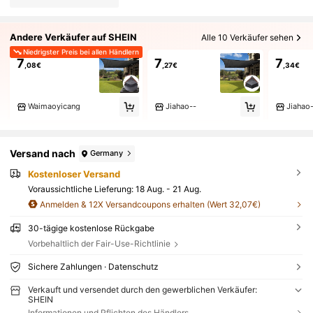
Andere Verkäufer auf SHEIN
Alle 10 Verkäufer sehen
Niedrigster Preis bei allen Händlern
7
7
7
,08€
,27€
,34€
Waimaoyicang
Jiahao--
Jiahao
Versand nach
Germany
Kostenloser Versand
Voraussichtliche Lieferung:
18 Aug. - 21 Aug.
Anmelden & 12X Versandcoupons erhalten (Wert 32,07€)
30-tägige kostenlose Rückgabe
Vorbehaltlich der Fair-Use-Richtlinie
Sichere Zahlungen · Datenschutz
Verkauft und versendet durch den gewerblichen Verkäufer:
SHEIN
Informationen und Pflichten des Händlers