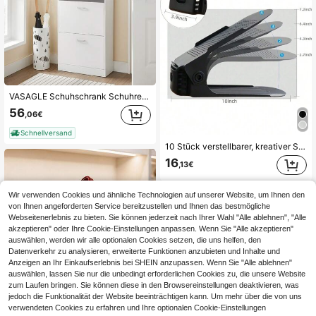
VASAGLE Schuhschrank Schuhregal perfekt für schmale Flure 60x24x120 cm, Weiß
56
,06€
Schnellversand
10 Stück verstellbarer, kreativer Schuhaufbewahrungsständer, Schuhstangen-Organizer - platzsparender Organizer für Eingang, Flur, Wohnzimmer, Studentenwohnheim, Schlafzimmer, Badezimmer - praktische Aufbewahrung
16
,13€
Wir verwenden Cookies und ähnliche Technologien auf unserer Website, um Ihnen den
von Ihnen angeforderten Service bereitzustellen und Ihnen das bestmögliche
Webseitenerlebnis zu bieten. Sie können jederzeit nach Ihrer Wahl "Alle ablehnen", "Alle
akzeptieren" oder Ihre Cookie-Einstellungen anpassen. Wenn Sie "Alle akzeptieren"
auswählen, werden wir alle optionalen Cookies setzen, die uns helfen, den
Datenverkehr zu analysieren, erweiterte Funktionen anzubieten und Inhalte und
Anzeigen an Ihr Einkaufserlebnis bei SHEIN anzupassen. Wenn Sie "Alle ablehnen"
auswählen, lassen Sie nur die unbedingt erforderlichen Cookies zu, die unsere Website
zum Laufen bringen. Sie können diese in den Browsereinstellungen deaktivieren, was
jedoch die Funktionalität der Website beeinträchtigen kann. Um mehr über die von uns
verwendeten Cookies zu erfahren und Ihre optionalen Cookie-Einstellungen