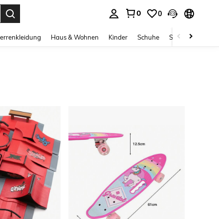
0
0
ess Enter to select.
errenkleidung
Haus & Wohnen
Kinder
Schuhe
Schmuck & Acces