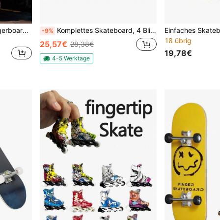
29mm flach-konkaver Fingerboard mit Holz-Ständer, ideales Geschenk für Skateboard-Enthusiasten
Komplettes Skateboard, 4 Blitzräder, blaues Licht, 250 kg, geräuschlos, Ahorn-Skateboard, 79 x 20 x 13 cm
-9%
18 übrig
25,57€
28,38€
19,78€
4-5 Werktage