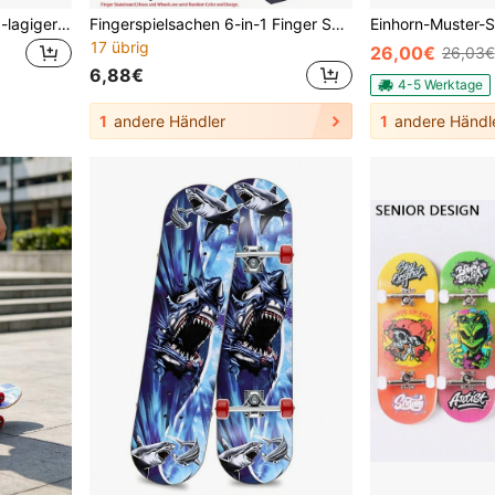
Skateboard, 80 * 21 cm, 9-lagiger Ahorn + leise PU-Räder, belastbar 250 kg, Buchstabenmuster
Fingerspielsachen 6-in-1 Finger Skatepark Mit Finger Skateboard Kits, Hangabfahrt-treppe-rampenstrecke Mit Fingerhosen Und Finger-rollschuh (finger-skateboard Wird In Zufälliger Farbe Gesendet)
17 übrig
26,00€
26,03€
6,88€
4-5 Werktage
1
andere Händler
1
andere Händl