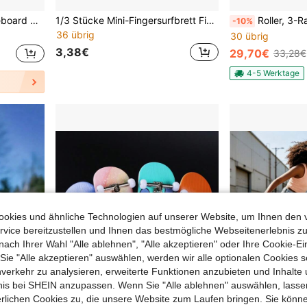
ngerboard Half Pipe, Ultimate Parks Trainings Zubehör
1/3 Stücke Mini-Fingersurfbrett Fingerskateboard-Spielsachen, Spaß-Stresslinderungsspielzeug für Surfer
Roller, 3-Rad-Roller, höhenverstell
-10%
36 übrig
30 übrig
3,38€
29,70€
33,28€
4-5 Werktage
okies und ähnliche Technologien auf unserer Website, um Ihnen den 
vice bereitzustellen und Ihnen das bestmögliche Webseitenerlebnis zu
nach Ihrer Wahl "Alle ablehnen", "Alle akzeptieren" oder Ihre Cookie-Ei
e "Alle akzeptieren" auswählen, werden wir alle optionalen Cookies s
nverkehr zu analysieren, erweiterte Funktionen anzubieten und Inhalte
bnis bei SHEIN anzupassen. Wenn Sie "Alle ablehnen" auswählen, lassen
erlichen Cookies zu, die unsere Website zum Laufen bringen. Sie könne