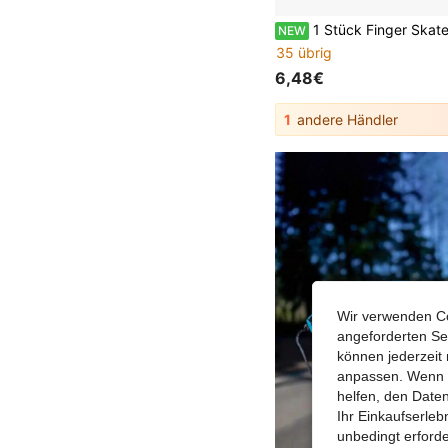
1 Stück Finger Skateboard Spiel (Skateboard Muster und Skateboard Rad Farbe zufällig), Outdoor Spielset, Rampe Set, Mini Finger Skateboard, Park Rampe Kit, Fi
NEW
35 übrig
6,48€
1
andere Händler
Wir verwenden Co
angeforderten Ser
können jederzeit 
anpassen. Wenn Si
helfen, den Date
Ihr Einkaufserle
unbedingt erford