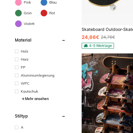
Pink
Blau
Grün
Rot
Violett
24,66€
24,76€
Material
4-5 Werktage
Holz
Harz
PP
Aluminiumlegierung
WPC
Kautschuk
Mehr ansehen
Stiltyp
A