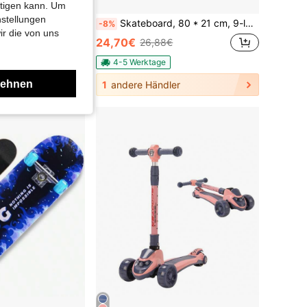
htigen kann. Um
nstellungen
Park Girls Skateboard – Normales Skateboard – 79 x 20 x 13 cm – Lautloses Skateboard – Erwachsene Unisex – Geschenk für Jungen – Geschenk für Mädchen – Geburtstagsgeschenk – Tragkraft: 50 kg
Skateboard, 80 * 21 cm, 9-lagiger Ahorn + leise PU-Räder, belastbar 250 kg, Buchstabenmuster
-8%
ir die von uns
24,70€
26,88€
4-5 Werktage
lehnen
1
andere Händler