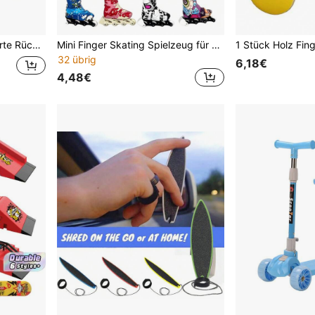
ent-Stil-Skateboard
Mini Finger Skating Spielzeug für Jugendliche, neuer Stil Desktop Entspannungszubehör Kleines Spielzeug, zufälliges Muster & Farbe, Geburtstagsgeschenk, Karnevalsgeschenk, Weihnachtsgeschenk, Partner interaktives Spielzeug, Fingerspielzeug (Produkt mit zufälliger Farbe & Muster, handgefertigt kann leichte Abweichungen haben)
32 übrig
6,18€
4,48€