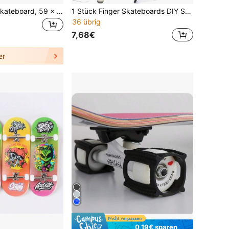
Einhorn-Muster-Skateboard, 59 x 15 cm, leuchtende Räder, Tragfähigkeit 150 kg, Kinder-Skateboard, rosa
1 Stück Finger Skateboards DIY Skatepark Tech Teile Deck Stunt Professionelles Skateboard Metall Halterung Lager Räder Tischspielzeug Digit Boards 5-lagiges Holz, Skateboard, Skateboard
36 übrig
7,68€
er
0,19€ sparen