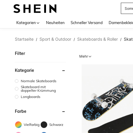
Somm
Use up 
Kategorien
Neuheiten
Schneller Versand
Damenbeklei
Startseite
Sport & Outdoor
Skateboards & Roller
Skat
/
/
/
Filter
Mehr
Kategorie
Normale Skateboards
Skateboard mit
doppelter Krümmung
Longboards
Farbe
Vielfarbig
Schwarz