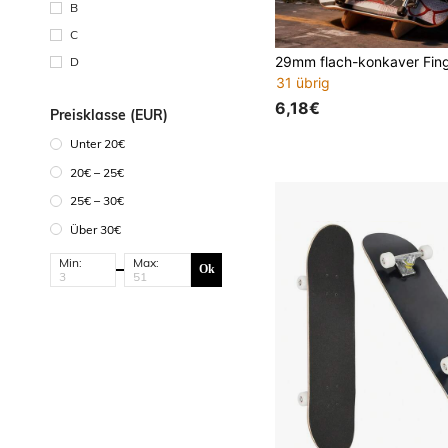
B
C
D
31 übrig
6,18€
Preisklasse (EUR)
Unter 20€
20€ – 25€
25€ – 30€
Über 30€
Min:
Max:
Ok