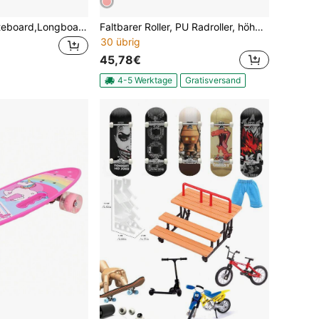
1PCS 4-Rad Skateboard,Longboard Skateboard,für Teenager, Jugendliche, Männer und Frauen, für Straßenfahrten, geeignet
Faltbarer Roller, PU Radroller, höhenverstellbarer Roller, Stadtroller
30 übrig
45,78€
4-5 Werktage
Gratisversand