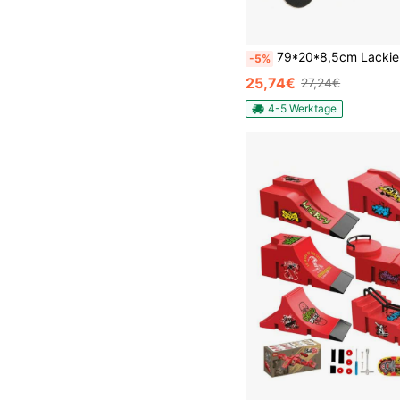
79*20*8,5cm Lackierte Rückwand Vierrädriges Ahorn-Sil
-5%
25,74€
27,24€
4-5 Werktage