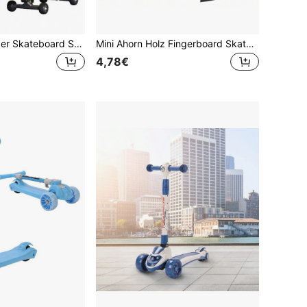
1 Stück Holz Finger Skateboard Set, Fünf-Lagen Ahorn Finger Skateboard mit Kugellager, entwickelt für professionelle Finger Skateboard Erfahrung, perfekte Sprungfähigkeiten, klassisches ideales Geschenkwahl für Feiertage oder Geburtstage, Muss-haben Artikel für Skateboard Enthusiasten, Stressabbau Spielzeug, 2 x 3 x 10 cm
Mini Ahorn Holz Fingerboard Skateboard Spielzeug, Model Set als Teenager Party Favor und Geschenk
4,78€