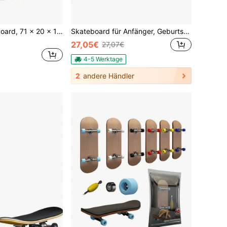
Einfaches Skateboard, 71 x 20 x 1 cm dick
Skateboard für Anfänger, Geburtstagsgeschenk für Teenager und Erwachsene
27,05€
27,07€
4-5 Werktage
2
andere Händler