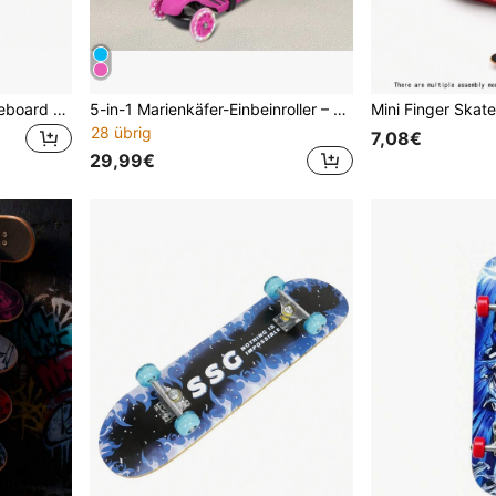
Skateboard Outdoor-Skateboard Komplettes Skateboard Vormontiert, Skateboard Longboard mit ABEC-7-Lagern für junge Erwachsene Belastbarkeit 250kg (Graffiti-Buchstaben)
5-in-1 Marienkäfer-Einbeinroller – Kinderroller – Kinderspielzeug – mit Lenker – 3-fach verstellbarer Lenker – Sitzen, Gleiten, Stehen oder Schieben möglich – blinkende, leise, breite Räder – geeignet für Kinder von 2 bis 8 Jahren
28 übrig
7,08€
29,99€