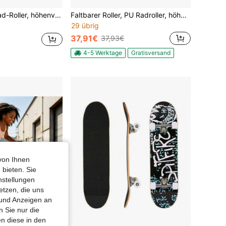
bar, Neigungslenkung, rutschfestes Deck, 3-Rad-Roller
Faltbarer Roller, PU Radroller, höhenverstellbarer Roller, Stadtroller
29 übrig
37,91€
37,93€
4-5 Werktage
Gratisversand
von Ihnen
 bieten. Sie
nstellungen
etzen, die uns
 und Anzeigen an
 Sie nur die
n diese in den