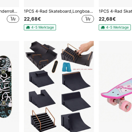
5 in 1 Tretroller,Outdoor-Kinderroller,Kinderroller,Sit and Slide, mit Schiebegriff, 2-6 Jahre alt, höhenverstellbar, faltbare tragbar,Geschenk für Mädchen und Jungen
1PCS 4-Rad Skateboard,Longboard Skateboard,für Teenager, Jugendliche, Männer und Frauen, für Straßenfahrten, geeignet
22,68€
22,68€
4-5 Werktage
4-5 Werktage