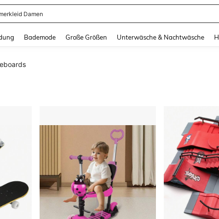
erkleid Damen
and down arrow keys to navigate search Zuletzt gesucht and Suche und Finde. Pr
dung
Bademode
Große Größen
Unterwäsche & Nachtwäsche
H
eboards