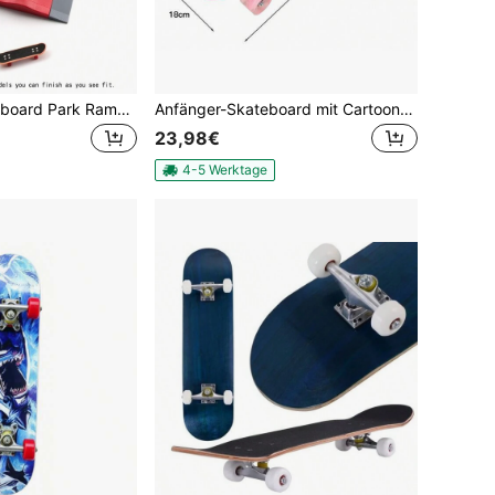
Mini Finger Skateboard Park Rampe Set, Fingerboard Half Pipe, ultimatives Park Trainingszubehör, Geburtstagsgeschenk für Erwachsene
Anfänger-Skateboard mit Cartoon-Motiv,4-Rollen Skateboard,59*15*11cm,rosa
23,98€
4-5 Werktage