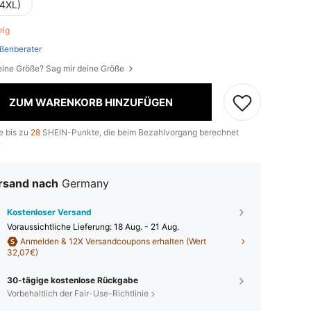
(4XL)
brig
ßenberater
eine Größe? Sag mir deine Größe
ZUM WARENKORB HINZUFÜGEN
e bis zu
28
SHEIN-Punkte, die beim Bezahlvorgang berechnet
.
rsand nach
Germany
Kostenloser Versand
Voraussichtliche Lieferung:
18 Aug. - 21 Aug.
Anmelden & 12X Versandcoupons erhalten (Wert
32,07€)
30-tägige kostenlose Rückgabe
Vorbehaltlich der Fair-Use-Richtlinie