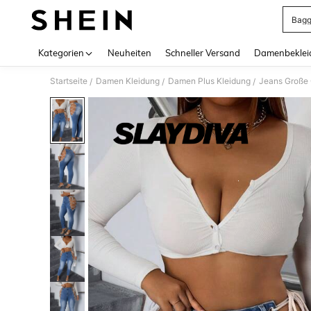
Bagg
Use up 
Kategorien
Neuheiten
Schneller Versand
Damenbeklei
Startseite
Damen Kleidung
Damen Plus Kleidung
Jeans Große
/
/
/