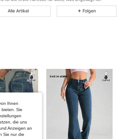
4,81
10K
629K
Alle Artikel
Folgen
4,81
10K
629K
4,81
10K
629K
4,81
10K
629K
4,81
10K
629K
4,81
10K
629K
von Ihnen
 bieten. Sie
4,81
10K
629K
nstellungen
etzen, die uns
 und Anzeigen an
 Sie nur die