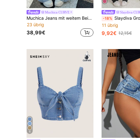
Muchica CURVE
Slaydiva CU
Muchica Jeans mit weitem Bein, Ketten-Muster, Taschen und Destroyed-Effekt für Damen in Große Größen
Slaydiva Große Größen Jeggings im V
-18%
23 übrig
11 übrig
38,99€
9,92€
12,15€
6