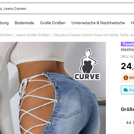
y Jeans Damen
and down arrow keys to navigate search Zuletzt gesucht and Suche und Finde. Pr
dung
Bademode
Große Größen
Unterwäsche & Nachtwäsche
H
 Größen
Jeans Große Größen
/
/
elasti
Passfo
SKU: s
24
PR
Ko
Größ
44 