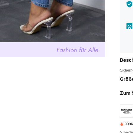
Besc
Sicherh
Größ
Zum 
999K
Slaydi