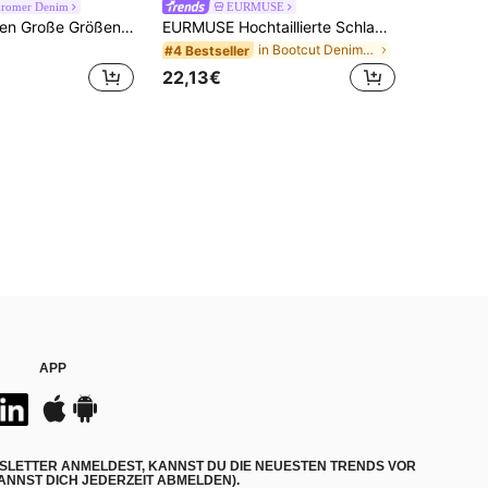
romer Denim
EURMUSE
Slaydiva Damen Große Größen Hose mit hoher Taille, dehnbar, mit Strass verziert, Schwarz, Winter, Girlism, Nachtclub, Country Konzert Y2k Büro
EURMUSE Hochtaillierte Schlagjeans in Schneewäsche-Optik in Übergrößen
in Bootcut Denim in großen Größen
#4 Bestseller
22,13€
APP
SLETTER ANMELDEST, KANNST DU DIE NEUESTEN TRENDS VOR
NNST DICH JEDERZEIT ABMELDEN).