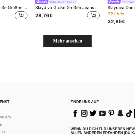
#Streetwear Jeans
#Monoch
Jeanoix Damen Große Größen Lässige Elastische Denim-Shorts, Sommer
Slaydiva Große Größen Jeans Sommer Karnevals Kostüm Pendeln Urlaub Abschluss Chic Y2K Niedlich Streetwear Party Hochzeit Elegant Business Casual Frau Business Strand Abschluss Ostern Damen Hoher Bund Zerrissene Weite Bein Bermuda Shorts Casual Roher Saum Jeans Baggy Y2K Jeans Blaue Denim Caprihosen
32 übrig
28,76€
32,85€
Mehr ansehen
ENST
FINDE UNS AUF
teuern
e
WENN DU DICH FÜR UNSEREN NEW
rte
ALLEN ANDEREN ERFAHREN (DU KA