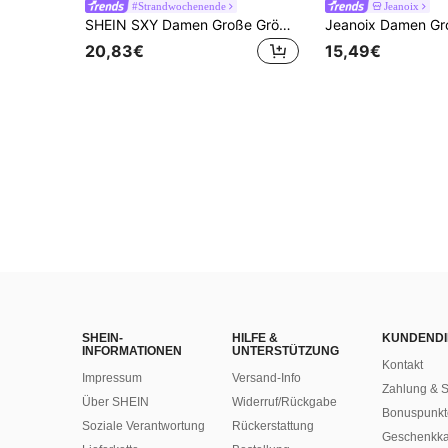
#Strandwochenende
Jeanoix
SHEIN SXY Damen Große Größen Dehnbares Jeansträger Top mit Schleife, Hellblau
20,83€
15,49€
SHEIN-
HILFE &
KUNDENDI
INFORMATIONEN
UNTERSTÜTZUNG
Kontakt
Impressum
Versand-Info
Zahlung & S
Über SHEIN
Widerruf/Rückgabe
Bonuspunkt
Soziale Verantwortung
Rückerstattung
Geschenkka