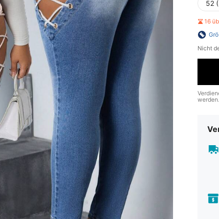
52 
16 ü
Grö
Nicht d
Verdien
werden
Ve