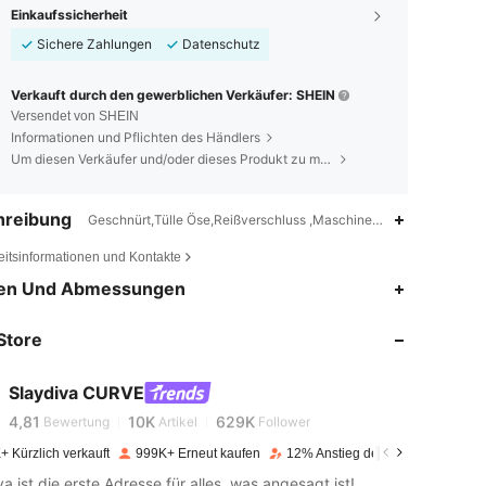
Einkaufssicherheit
Sichere Zahlungen
Datenschutz
Verkauft durch den gewerblichen Verkäufer: SHEIN
Versendet von SHEIN
Informationen und Pflichten des Händlers
Um diesen Verkäufer und/oder dieses Produkt zu melden
hreibung
Geschnürt,Tülle Öse,Reißverschluss ,Maschinenwäsche oder prof
eitsinformationen und Kontakte
en Und Abmessungen
4,81
10K
629K
Store
4,81
10K
629K
Slaydiva CURVE
4,81
10K
629K
Bewertung
Artikel
Follower
+ Kürzlich verkauft
999K+ Erneut kaufen
12% Anstieg der Follower
va ist die erste Adresse für alles, was angesagt ist!