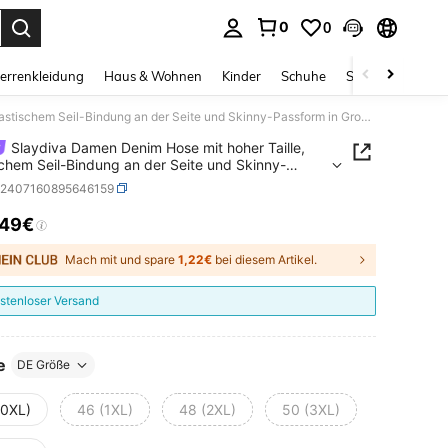
0
0
ess Enter to select.
errenkleidung
Haus & Wohnen
Kinder
Schuhe
Schmuck & Acces
Slaydiva Damen Denim Hose mit hoher Taille, elastischem Seil-Bindung an der Seite und Skinny-Passform in Große Größen
Slaydiva Damen Denim Hose mit hoher Taille,
schem Seil-Bindung an der Seite und Skinny-
rm in Große Größen
z2407160895646159
,49€
ICE AND AVAILABILITY
Mach mit und spare
1,22€
bei diesem Artikel.
stenloser Versand
e
DE Größe
(0XL)
46 (1XL)
48 (2XL)
50 (3XL)