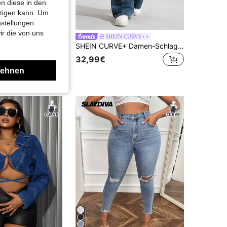
n diese in den
htigen kann. Um
nstellungen
ir die von uns
ET WEAVE
SHEIN CURVE+
Damen-Jeans in Große Größen mit geradem Bein und Strass-Dekor, nicht dehnbarer Stoff, extra lange Länge, für Urlaub und Lässig im Herbst
SHEIN CURVE+ Damen-Schlagjeans in Große Größen aus Stretch-Denim, Dunkelblau mit Vintage-Waschung
32,99€
lehnen