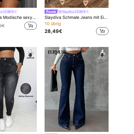
4
iva CURVE
Slaydiva CURVE
nim Jacke mit Schnürung und Crop Passform in Große Größen
Slaydiva Schmale Jeans mit Einfarbig Riss, unbearbeitetem Saum,
10 übrig
9€
28,49€