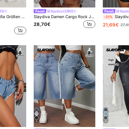
7
RVE
Slaydiva CURVE
Slayd
intage-Look für den Valentinstag
Slaydiva Damen Cargo Rock Jeans in Große Größen, Lässig Fashion
Slaydiva Modische sexy De
-21%
28,70€
21,69€
27,4
6
5