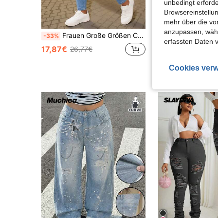
unbedingt erford
Browsereinstellun
mehr über die vo
anzupassen, wähle
Frauen Große Größen Cowgirl Stil sexy seitlicher Ausschnitt Lässig Jeans, Streetwear Mode Sommer für Frauen Festival Cowgirl für Frauen
Jeanoix
-33%
erfassten Daten 
17,87€
26,77€
23,44€
Cookies verw