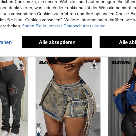
erlichen Cookies zu, die unsere Website zum Laufen bringen. Sie könne
gen deaktivieren, was jedoch die Funktionalität der Website beeinträc
n uns verwendeten Cookies zu erfahren und Ihre optionalen Cookie-Ei
n Sie bitte "Cookies verwalten". Weitere Informationen darüber, wie w
SHEIN SXY CURVE
STRE
verarbeiten,
finden Sie in unserer Datenschutzerklärung.
Jeanoix Damen Jeans Große Größen mit elastischer Taille, ausgeschnitten, sexy Skinny Flare Hose
SHEIN SXY Damen Große Größen einreihiges Denim-Bandeau-Top mit ausgefranstem Saum und verkürzter Länge
22,49€
40,23€
alten
Alle akzeptieren
Alle ab