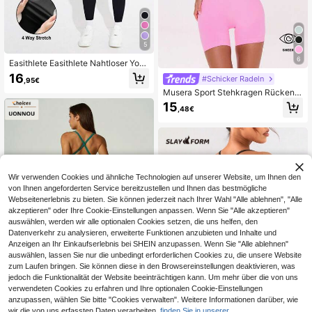
5
6
Easithlete Easithlete Nahtloser Yog
a-Fitnessjumpsuit mit hoher Elastizi
16
#Schicker Radeln
,95€
tät, vollständig
Musera Sport Stehkragen Rückena
usschnitt Reißverschluss Nahtloser
15
,48€
Bodysuit für aktives Training, Fitnes
sstudio, Padel, Tennis, Pickleball, Fi
tness Alltag
Wir verwenden Cookies und ähnliche Technologien auf unserer Website, um Ihnen den
von Ihnen angeforderten Service bereitzustellen und Ihnen das bestmögliche
Webseitenerlebnis zu bieten. Sie können jederzeit nach Ihrer Wahl "Alle ablehnen", "Alle
akzeptieren" oder Ihre Cookie-Einstellungen anpassen. Wenn Sie "Alle akzeptieren"
auswählen, werden wir alle optionalen Cookies setzen, die uns helfen, den
Datenverkehr zu analysieren, erweiterte Funktionen anzubieten und Inhalte und
Anzeigen an Ihr Einkaufserlebnis bei SHEIN anzupassen. Wenn Sie "Alle ablehnen"
auswählen, lassen Sie nur die unbedingt erforderlichen Cookies zu, die unsere Website
zum Laufen bringen. Sie können diese in den Browsereinstellungen deaktivieren, was
jedoch die Funktionalität der Website beeinträchtigen kann. Um mehr über die von uns
verwendeten Cookies zu erfahren und Ihre optionalen Cookie-Einstellungen
6
anzupassen, wählen Sie bitte "Cookies verwalten". Weitere Informationen darüber, wie
UONNOU Active
wir die von uns erfassten Daten verarbeiten,
finden Sie in unserer