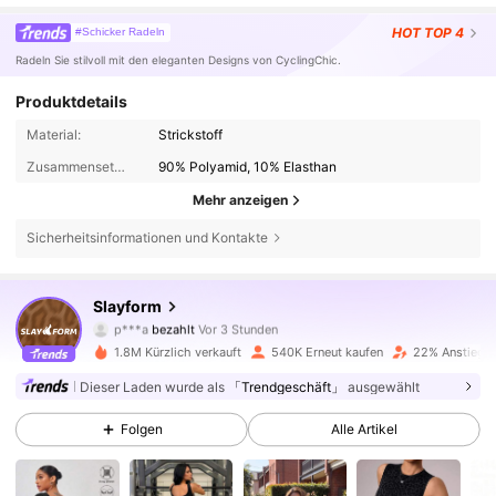
HOT
TOP 4
#Schicker Radeln
Radeln Sie stilvoll mit den eleganten Designs von CyclingChic.
Produktdetails
Material:
Strickstoff
Zusammensetzung:
90% Polyamid, 10% Elasthan
Mehr anzeigen
Sicherheitsinformationen und Kontakte
280K Follower
4,84
Slayform
p***a
bezahlt
Vor 3 Stunden
n***t
ist
Vor 7 Stunden
gefolgt
1.8M Kürzlich verkauft
540K Erneut kaufen
22% Anstieg d
280K Follower
4,84
Dieser Laden wurde als
「Trendgeschäft」
ausgewählt
Folgen
Alle Artikel
280K Follower
4,84