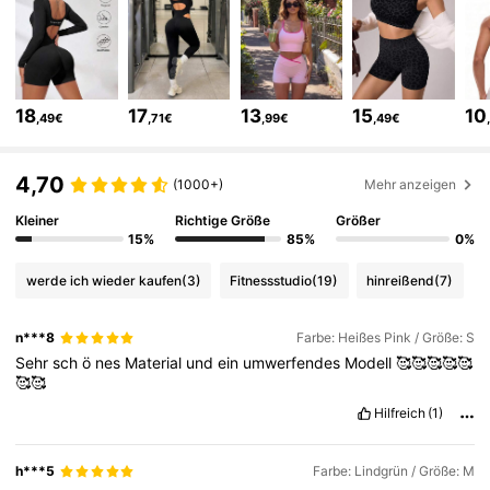
280K Follower
4,84
280K Follower
4,84
18
17
13
15
10
,49€
,71€
,99€
,49€
280K Follower
4,84
4,70
(1000+)
Mehr anzeigen
Kleiner
Richtige Größe
Größer
15%
85%
0%
280K Follower
4,84
werde ich wieder kaufen
(3)
Fitnessstudio
(19)
hinreißend
(7)
280K Follower
4,84
n***8
Farbe: Heißes Pink / Größe: S
Sehr
sch
ö
nes
Material
und
ein
umwerfendes
Modell
🥰🥰🥰🥰🥰
🥰🥰
280K Follower
4,84
Hilfreich
(1)
280K Follower
4,84
h***5
Farbe: Lindgrün / Größe: M