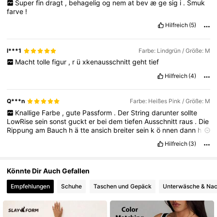
Super
fin
dragt
,
behagelig
og
nem
at
bev
æ
ge
sig
i
.
Smuk
farve
!
280K Follower
4,84
Hilfreich
(5)
l***1
Farbe: Lindgrün / Größe: M
Macht
tolle
figur
,
r
ü
xkenausschnitt
geht
tief
Hilfreich
(4)
Q***n
Farbe: Heißes Pink / Größe: M
Knallige
Farbe
,
gute
Passform
.
Der
String
darunter
sollte
LowRise
sein
sonst
guckt
er
bei
dem
tiefen
Ausschnitt
raus
.
Die
Rippung
am
Bauch
h
ä
tte
ansich
breiter
sein
k
ö
nnen
dann
h
ä
tte
es
noch
besser
gewirkt
.
Hilfreich
(3)
Könnte Dir Auch Gefallen
Empfehlungen
Schuhe
Taschen und Gepäck
Unterwäsche & Na