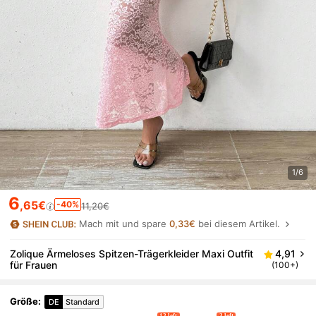
1/6
6
,65€
-40%
11,20€
Mach mit und spare
0,33€
bei diesem Artikel.
Zolique Ärmeloses Spitzen-Trägerkleider Maxi Outfit
4,91
für Frauen
(100+)
Größe
:
DE
Standard
12 left
3 left