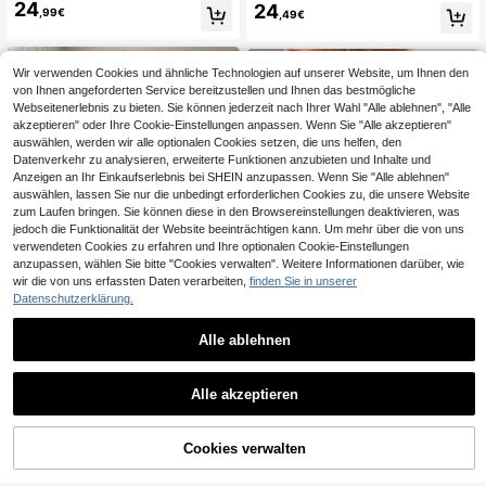
und Ballonrock
24
24
en Rüschen V-Ausschnitt Passform
,99€
,49€
Urlaubs Elegantes Midi-Kleid
Wir verwenden Cookies und ähnliche Technologien auf unserer Website, um Ihnen den
von Ihnen angeforderten Service bereitzustellen und Ihnen das bestmögliche
Webseitenerlebnis zu bieten. Sie können jederzeit nach Ihrer Wahl "Alle ablehnen", "Alle
akzeptieren" oder Ihre Cookie-Einstellungen anpassen. Wenn Sie "Alle akzeptieren"
auswählen, werden wir alle optionalen Cookies setzen, die uns helfen, den
Datenverkehr zu analysieren, erweiterte Funktionen anzubieten und Inhalte und
Anzeigen an Ihr Einkaufserlebnis bei SHEIN anzupassen. Wenn Sie "Alle ablehnen"
auswählen, lassen Sie nur die unbedingt erforderlichen Cookies zu, die unsere Website
zum Laufen bringen. Sie können diese in den Browsereinstellungen deaktivieren, was
jedoch die Funktionalität der Website beeinträchtigen kann. Um mehr über die von uns
verwendeten Cookies zu erfahren und Ihre optionalen Cookie-Einstellungen
anzupassen, wählen Sie bitte "Cookies verwalten". Weitere Informationen darüber, wie
wir die von uns erfassten Daten verarbeiten,
finden Sie in unserer
Datenschutzerklärung.
8
Alle ablehnen
0,31€ sparen
Damen hellblaues plissiertes Cami
Aloruh
Maxi-Kleid, geraffte Büste, rückenfr
#2 Bestseller
in Falten Frauen Kleider
Alle akzeptieren
Aloruh Damen Mode Sexy Schwarz
ei, fließend, Sommerkleid für Urlau
8
23
es Spitze Patchwork Trägerkleid
,75€
-39%
14,35€
,31€
-1%
23,62€
b, Strandresort, Party & Schulanfan
g-Saison, elegant
Cookies verwalten
ZUM WARENKORB HINZUFÜGEN