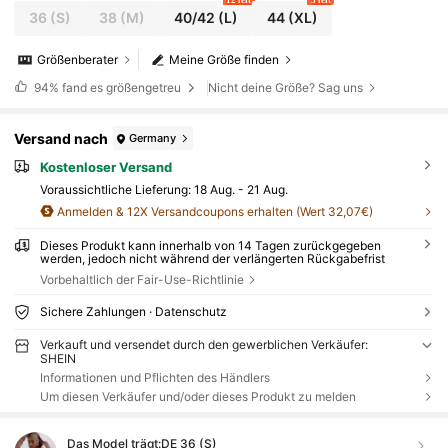
36
(S)
38
(M)
40/42
(L)
44
(XL)
Größenberater
Meine Größe finden
94%
fand es größengetreu
Nicht deine Größe? Sag uns
Versand nach
Germany
Kostenloser Versand
Voraussichtliche Lieferung:
18 Aug. - 21 Aug.
Anmelden & 12X Versandcoupons erhalten (Wert 32,07€)
Dieses Produkt kann innerhalb von 14 Tagen zurückgegeben
werden, jedoch nicht während der verlängerten Rückgabefrist
Vorbehaltlich der Fair-Use-Richtlinie
Sichere Zahlungen · Datenschutz
Verkauft und versendet durch den gewerblichen Verkäufer:
SHEIN
Informationen und Pflichten des Händlers
Um diesen Verkäufer und/oder dieses Produkt zu melden
Das Model trägt:
DE 36 (S)