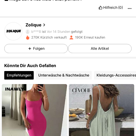
Hilfreich
(0)
73K Follower
4,85
Zolique
b***8
ist
Vor 14 Stunden
gefolgt
270K Kürzlich verkauft
190K Erneut kaufen
73K Follower
4,85
Folgen
Alle Artikel
73K Follower
4,85
Könnte Dir Auch Gefallen
Empfehlungen
Unterwäsche & Nachtwäsche
Kleidungs-Accessoire
73K Follower
4,85
73K Follower
4,85
73K Follower
4,85