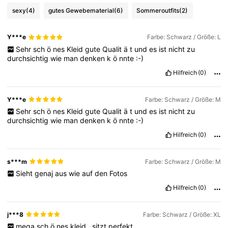
sexy
(4)
gutes Gewebematerial
(6)
Sommeroutfits
(2)
Y***e
Farbe: Schwarz / Größe: L
Sehr
sch
ö
nes
Kleid
gute
Qualit
ä
t
und
es
ist
nicht
zu
durchsichtig
wie
man
denken
k
ö
nnte
:-)
Hilfreich
(0)
Y***e
Farbe: Schwarz / Größe: M
Sehr
sch
ö
nes
Kleid
gute
Qualit
ä
t
und
es
ist
nicht
zu
durchsichtig
wie
man
denken
k
ö
nnte
:-)
Hilfreich
(0)
s***m
Farbe: Schwarz / Größe: M
Sieht
genaj
aus
wie
auf
den
Fotos
Hilfreich
(0)
j***8
Farbe: Schwarz / Größe: XL
mega
sch
ö
nes
kleid
.
sitzt
perfekt
.