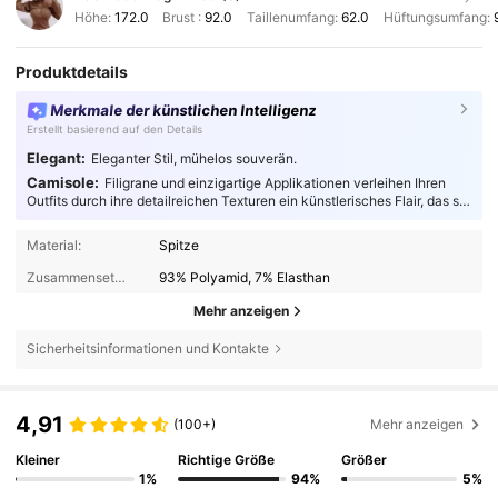
Höhe:
172.0
Brust :
92.0
Taillenumfang:
62.0
Hüftungsumfang:
Produktdetails
Merkmale der künstlichen Intelligenz
Erstellt basierend auf den Details
Elegant:
Eleganter Stil, mühelos souverän.
Camisole:
Filigrane und einzigartige Applikationen verleihen Ihren
Outfits durch ihre detailreichen Texturen ein künstlerisches Flair, das sie
absolut fesselnd macht.
Material:
Spitze
Zusammensetzung:
93% Polyamid, 7% Elasthan
Mehr anzeigen
Sicherheitsinformationen und Kontakte
4,91
(100+)
Mehr anzeigen
Kleiner
Richtige Größe
Größer
1%
94%
5%