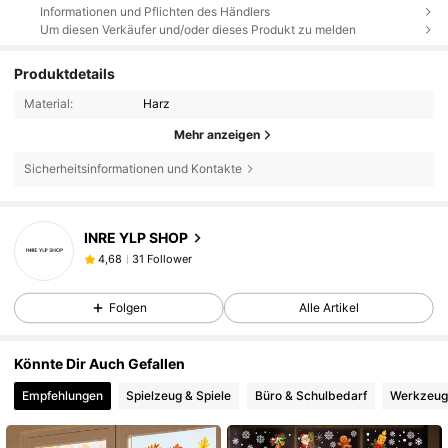
Informationen und Pflichten des Händlers
Um diesen Verkäufer und/oder dieses Produkt zu melden
Produktdetails
Material:
Harz
Mehr anzeigen
Sicherheitsinformationen und Kontakte
31 Follower
4,68
INRE YLP SHOP
31 Follower
4,68
t***5
ist
Vor 1 Tag
gefolgt
31 Follower
4,68
Folgen
Alle Artikel
31 Follower
4,68
31 Follower
4,68
Könnte Dir Auch Gefallen
31 Follower
4,68
Empfehlungen
Spielzeug & Spiele
Büro & Schulbedarf
Werkzeug
31 Follower
4,68
31 Follower
4,68