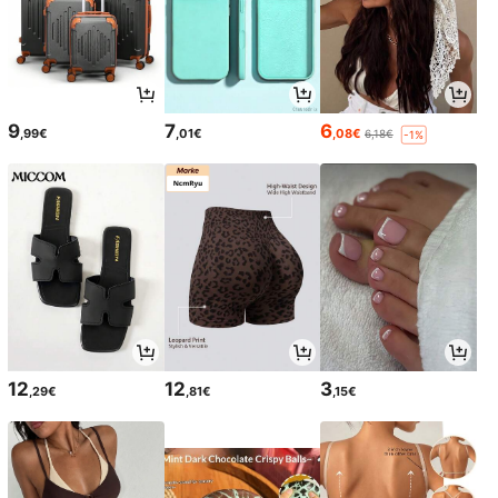
9
7
6
,99€
,01€
,08€
6,18€
-1%
12
12
3
,29€
,81€
,15€