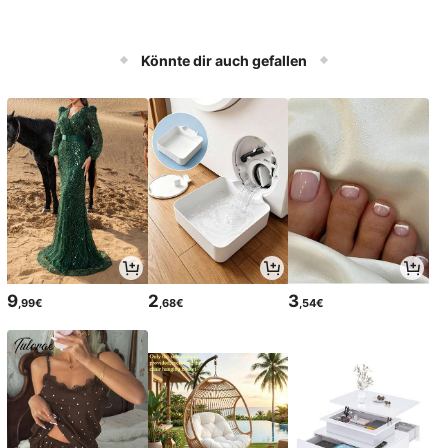
Könnte dir auch gefallen
9
2
3
,99€
,68€
,54€