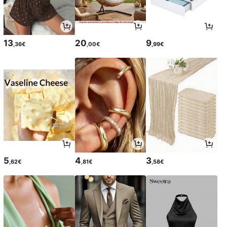
13
20
9
,36€
,00€
,99€
5
4
3
,62€
,81€
,58€