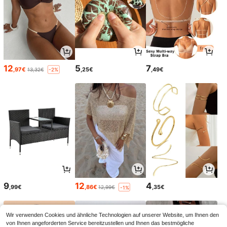
12
5
7
,97€
,25€
,49€
13,32€
-2%
9
12
4
,99€
,86€
,35€
12,99€
-1%
Wir verwenden Cookies und ähnliche Technologien auf unserer Website, um Ihnen den
von Ihnen angeforderten Service bereitzustellen und Ihnen das bestmögliche