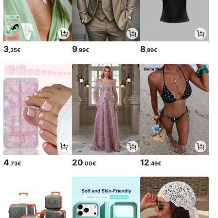
3
9
8
,35€
,99€
,99€
4
20
12
,73€
,00€
,49€