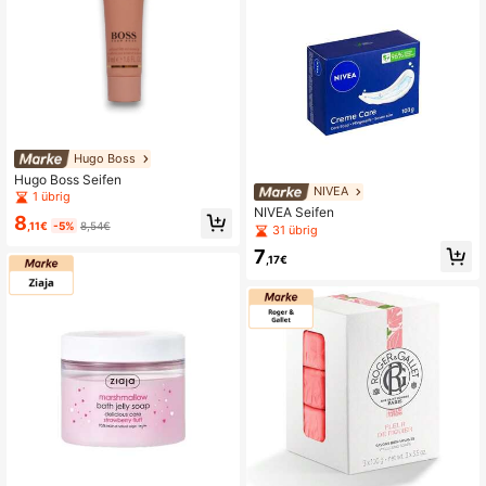
Hugo Boss
Hugo Boss Seifen
NIVEA
1 übrig
NIVEA Seifen
8
,11€
-5%
8,54€
31 übrig
7
,17€