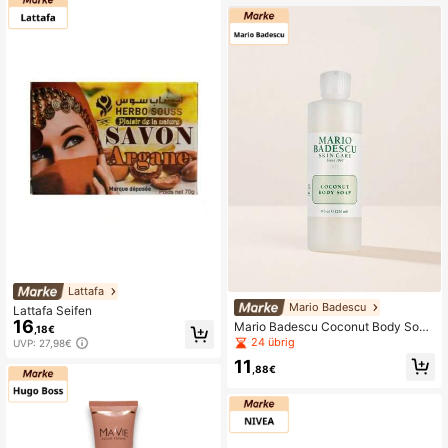
und strapaziertes Haar. Für die häuf
ige Anwendung geeignet. Reichhalt
ige Textur, dichter Schaum, langanh
altend. Praktisch für unterwegs, aus
laufsicher. Ohne Sulfate und Silikon
e. Sanfte Haarpflege für Frühling un
d Sommer.
Lattafa
Mario Badescu
Lattafa Seifen
16
Mario Badescu Coconut Body Soap
,18€
236 ml
24 übrig
UVP: 27,98€
11
,88€