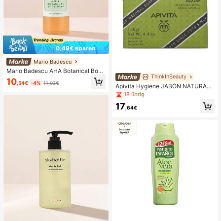
0,49€ sparen
Mario Badescu
Mario Badescu AHA Botanical Body
ThinkInBeauty
Soap 236 ml
10
,54€
-4%
11,03€
Apivita Hygiene JABÓN NATURAL
con oliva
18 übrig
17
,64€