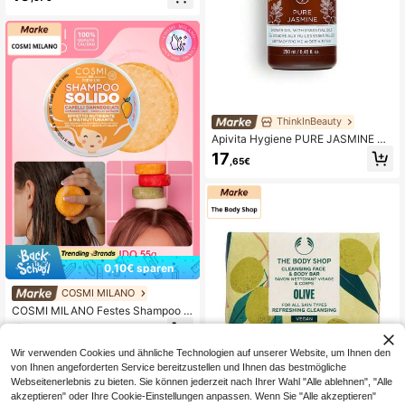
ThinkInBeauty
Apivita Hygiene PURE JASMINE Ba
degel mit ätherischem Jasminöl und
17
,65€
Propolisöl
0,10€ sparen
COSMI MILANO
COSMI MILANO Festes Shampoo 5
5 g in einer Metalldose. Formel mit
4
,64€
-2%
4,74€
Kokosöl, Granatapfel, Grüntee und
Mangobutter für trockenes, fettiges
Wir verwenden Cookies und ähnliche Technologien auf unserer Website, um Ihnen den
und strapaziertes Haar. Für die häuf
von Ihnen angeforderten Service bereitzustellen und Ihnen das bestmögliche
ige Anwendung geeignet. Reichhalt
Webseitenerlebnis zu bieten. Sie können jederzeit nach Ihrer Wahl "Alle ablehnen", "Alle
ige Textur, dichter Schaum, langanh
The Body Shop
akzeptieren" oder Ihre Cookie-Einstellungen anpassen. Wenn Sie "Alle akzeptieren"
altend. Praktisch für unterwegs, aus