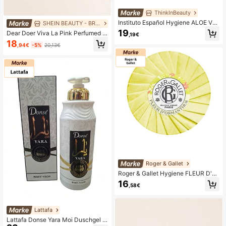
ThinkInBeauty
Instituto Español Hygiene ALOE VE
SHEIN BEAUTY - BRANDS
RA Duschgel
19
Dear Doer Viva La Pink Perfumed B
,19€
ody Wash 300 ml
18
,94€
-5%
20,13€
Roger & Gallet
Roger & Gallet Hygiene FLEUR D'O
SMANTHUS jabón perfumado
16
,58€
Lattafa
Lattafa Donse Yara Moi Duschgel 5