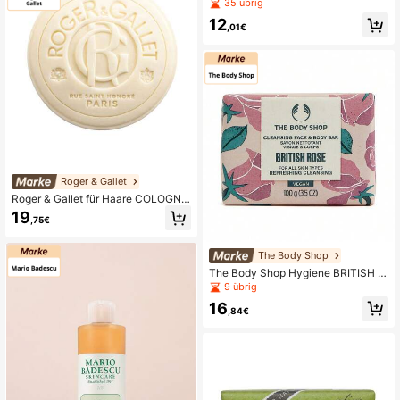
500 ml
35 übrig
12
,01€
Roger & Gallet
Roger & Gallet für Haare COLOGNE
TWIST fester Reiniger 3 in 1
19
,75€
The Body Shop
The Body Shop Hygiene BRITISH R
OSE Seife
9 übrig
16
,84€