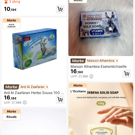
8. NEU
3 übrig
10
,19€
Maison Alhambra
Maison Alhambra Eselsmilchseife
16
,18€
UVP: 27,98€
Ard Al Zaafaran
Ard Al Zaafaran Herbo Souss 100 %
16
natürliche Gesichtsseife aus Ziegen
,18€
milch, reich an Vitaminen, 70 g
UVP: 27,98€