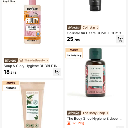
Collistar
Collistar für Haare UOMO BODY 3-i
n-1 Duschgel
25
,79€
ThinkInBeauty
Soap & Glory Hygiene BUBBLE IN P
ARADISE refreshing body wash
18
,34€
The Body Shop
The Body Shop Hygiene Erdbeer D
uschgel
32 übrig