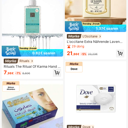
1,37€ sparen
L'Occitane
L'occitane Extra Nährende Lavende
lseife - 100g - Nettogewicht 3,5 Un
29 übrig
zen
21
0,62€ sparen
,86€
-5%
23,23€
Rituals
Rituals The Ritual Of Karma Hand W
ash 100 ml
7
,98€
-7%
8,60€
Dove