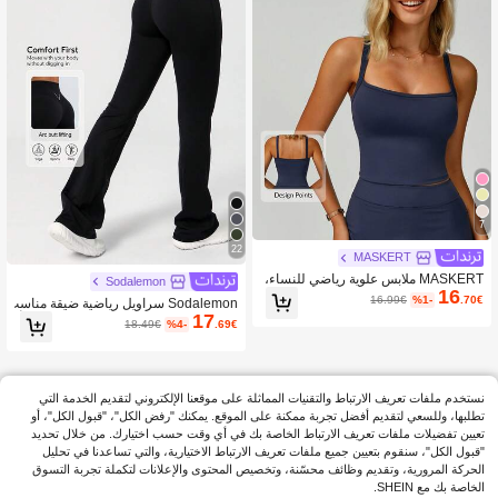
7
22
MASKERT
MASKERT ملابس علوية رياضي للنساء،
Sodalemon
16
ملابس علوية لياقة بدنية للجري، ملابس يو
16.99€
%1-
.70€
Sodalemon سراويل رياضية ضيقة مناسب
غا، مريحة وصديقة للبشرة للاستخدام اليو
17
ة للرقص والتمدد والتمارس اليوغا، لون أ
18.49€
%4-
.69€
مي والتنقل والمنزل
سود، موسم الربيع
نستخدم ملفات تعريف الارتباط والتقنيات المماثلة على موقعنا الإلكتروني لتقديم الخدمة التي
تطلبها، وللسعي لتقديم أفضل تجربة ممكنة على الموقع. يمكنك "رفض الكل"، "قبول الكل"، أو
تعيين تفضيلات ملفات تعريف الارتباط الخاصة بك في أي وقت حسب اختيارك. من خلال تحديد
"قبول الكل"، سنقوم بتعيين جميع ملفات تعريف الارتباط الاختيارية، والتي تساعدنا في تحليل
الحركة المرورية، وتقديم وظائف محسّنة، وتخصيص المحتوى والإعلانات لتكملة تجربة التسوق
الخاصة بك مع SHEIN.