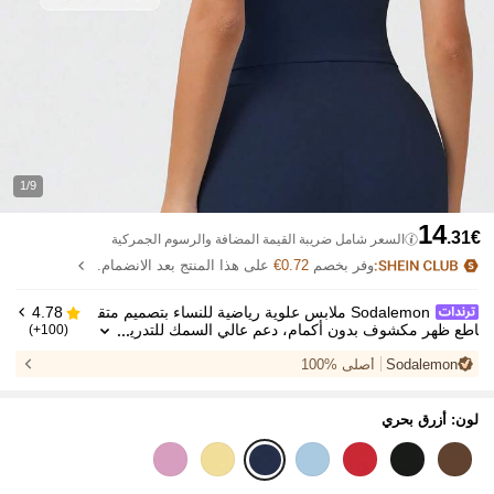
1/9
14
.31€
السعر شامل ضريبة القيمة المضافة والرسوم الجمركية
وفر بخصم
0.72€
على هذا المنتج بعد الانضمام.
Sodalemon ملابس علوية رياضية للنساء بتصميم متق
4.78
اطع ظهر مكشوف بدون أكمام، دعم عالي السمك للتدري
(100+)
ب والركض والرياضات الخارجية والتمارين اليوغا
Sodalemon
أصلي %100
لون: أزرق بحري