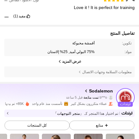
4***9
Love
it
!
It
is
perfect
for
training
مفيد
(1)
تفاصيل المنتج
تكوين:
أقمشة محبوكة
مواد:
75% البولي أميد, 25% إلاستان
عرض المزيد
معلومات السلامة وجهات الاتصال
120K متابعون
4.89
Sodalemon
b***o
تمت متابعة
قبل 5 ساعة
r***c
تتصفح
120K متابعون
4.89
عملاء متكررون بشكل كبير
تأسست منذ عام واحد
85K+ تم بيعها مؤخرًا
تم اختيار هذا المتجر كـ
「متجر التوجهات」
120K متابعون
4.89
متابع
كل المنتجات