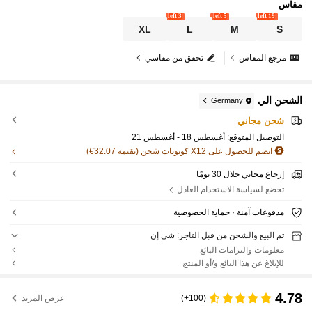
مقاس
3 left
5 left
19 left
XL
L
M
S
مرجع المقاس
تحقق من مقاسي
الشحن الي
Germany
شحن مجاني
التوصيل المتوقع:
أغسطس 18 - أغسطس 21
انضم للحصول على X12 كوبونات شحن (بقيمة 32.07€)
إرجاع مجاني خلال 30 يومًا
تخضع لسياسة الاستخدام العادل
مدفوعات آمنة · حماية الخصوصية
تم البيع والشحن من قبل التاجر: شي إن
معلومات والتزامات البائع
للإبلاغ عن هذا البائع و/أو المنتج
4.78
(100+)
عرض المزيد