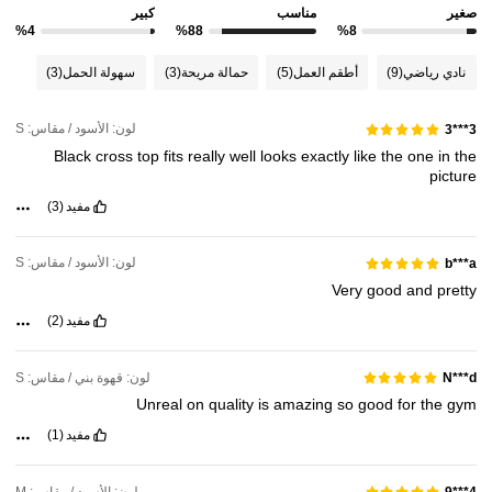
صغير
مناسب
كبير
%4
%88
%8
نادي رياضي
(9)
أطقم العمل
(5)
حمالة مريحة
(3)
سهولة الحمل
(3)
لون: الأسود / مقاس: S
3***3
Black
cross
top
fits
really
well
looks
exactly
like
the
one
in
the
picture
مفيد
(3)
لون: الأسود / مقاس: S
b***a
Very
good
and
pretty
مفيد
(2)
لون: قهوة بني / مقاس: S
N***d
Unreal
on
quality
is
amazing
so
good
for
the
gym
مفيد
(1)
لون: الأسود / مقاس: M