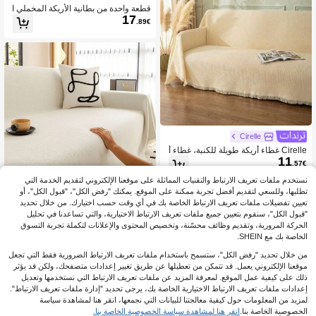
قطعة واحدة من بطانية الأريكة المخملي ا
17
لمخطط هندسيًا مع الشرابات، بنمط خطو
.89€
ط هندسية، بطانية أريكة قابلة للغسل في
الغسالة لجميع الفصول، مقاومة للغبار وخ
دوش القطط، مناسبة لديكور المنزل الب
سيط والكريمي والحديث البسيط، مثالية
لغرفة المعيشة والنوم
Cirelle
Cirelle غطاء أريكة طويلة للكنبة، غطاء أ
11
ريكة مطاطي عالمي المقاس، لون بيج ثا
.57€
بت، ناعم وقابل للغسيل، غير منزلق، منا
سب لغرفة المعيشة
نستخدم ملفات تعريف الارتباط والتقنيات المماثلة على موقعنا الإلكتروني لتقديم الخدمة التي
تطلبها، وللسعي لتقديم أفضل تجربة ممكنة على الموقع. يمكنك "رفض الكل"، "قبول الكل"، أو
تعيين تفضيلات ملفات تعريف الارتباط الخاصة بك في أي وقت حسب اختيارك. من خلال تحديد
"قبول الكل"، سنقوم بتعيين جميع ملفات تعريف الارتباط الاختيارية، والتي تساعدنا في تحليل
الحركة المرورية، وتقديم وظائف محسّنة، وتخصيص المحتوى والإعلانات لتكملة تجربة التسوق
8
الخاصة بك مع SHEIN.
بطانية أريكة بلون واحد، بطانية أريكة، واق
من خلال تحديد "رفض الكل"، ستسمح باستخدام ملفات تعريف الارتباط الضرورية فقط التي تجعل
22
ي أريكة من الشينيل، مناسب لجميع الفص
موقعنا الإلكتروني يعمل. قد تتمكن من تعطيلها عن طريق تغيير إعدادات متصفحك، ولكن قد يؤثر
22.58€
%1-
.35€
ول، غرفة النوم والصالة، ديكور المنزل
ذلك على كيفية عمل الموقع. لمعرفة المزيد عن ملفات تعريف الارتباط التي نستخدمها وتعديل
إعدادات ملفات تعريف الارتباط الاختيارية الخاصة بك، يرجى تحديد "إدارة ملفات تعريف الارتباط".
لمزيد من المعلومات حول كيفية معالجتنا للبيانات التي نجمعها، انقر هنا لمشاهدة سياسة
الخصوصية الخاصة بنا.
انقر هنا لمشاهدة سياسة الخصوصية الخاصة بنا.