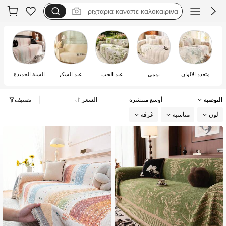
motf
فستان يخفي الكرش
pink blanket
متعدد الألوان
يومي
عيد الحب
عيد الشكر
السنة الجديدة
التوصية
أوسع منتشرة
السعر
تصنيف
لون
مناسبة
غرفة