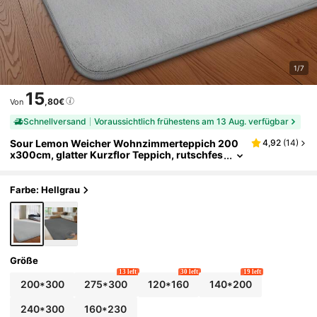
1/7
15
,80€
Von
Schnellversand
Voraussichtlich frühestens am 13 Aug. verfügbar
Sour Lemon Weicher Wohnzimmerteppich 200
4,92
(
14
)
x300cm, glatter Kurzflor Teppich, rutschfes
te Unterseite, moderner luxuriöser Dekortep
pich für Schlafzimmer, Wohnzimmer und Büche
rzimmer
Farbe: Hellgrau
Größe
13 left
30 left
19 left
200*300
275*300
120*160
140*200
240*300
160*230