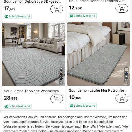
Sour Lemon Hochflor Teppich Grau Teppich Wohnzimmer 160x230 Waschbar Anti-Rutsch Extra Große Teppich Schlafzimmer Flauschige Moderne Teppiche Matte Teppichen für Schlafzimmer, Das perfekte Muttertagsgeschenk
Sour Lemon Dekorative 3D-geschnitzte Teppiche Wohnzimmer, Modernes geometrisches Muster, Kurzflor-Plüschteppich mit mehrschichtigem Höhendesign, rutschfeste Rückseite, weiche Matte für Wohnzimmer, Schlafzimmer, Heimdekoration
12
17
,20€
,13€
Schnellversand
Schnellversand
6
6
Sour Lemon Läufer Flur Rutschfest 80x300cm, Läufer Küche, Küchenläufer, Läufer Teppich Wohnzimmer Grau, Läufer Schlafzimmer Kurzflor Waschbar Flauschig Teppich, Läufer Flur Teppiche Carpet
Sour Lemon Teppiche Wohnzimmer Modern,Extra große Teppiche 200x300, 3D-Halbkreis-Muster Teppich Schlafzimmer, Jährlicher RingKurzflorteppich- rutschfest, Waschbar,dick und langlebig,Für Wohnzimmer, Schlafzimmer
10
28
,15€
,99€
Schnellversand
Schnellversand
Wir verwenden Cookies und ähnliche Technologien auf unserer Website, um Ihnen den
von Ihnen angeforderten Service bereitzustellen und Ihnen das bestmögliche
Webseitenerlebnis zu bieten. Sie können jederzeit nach Ihrer Wahl "Alle ablehnen", "Alle
akzeptieren" oder Ihre Cookie-Einstellungen anpassen. Wenn Sie "Alle akzeptieren"