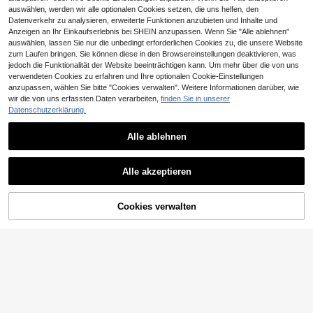
auswählen, werden wir alle optionalen Cookies setzen, die uns helfen, den
Datenverkehr zu analysieren, erweiterte Funktionen anzubieten und Inhalte und
Anzeigen an Ihr Einkaufserlebnis bei SHEIN anzupassen. Wenn Sie "Alle ablehnen"
auswählen, lassen Sie nur die unbedingt erforderlichen Cookies zu, die unsere Website
zum Laufen bringen. Sie können diese in den Browsereinstellungen deaktivieren, was
jedoch die Funktionalität der Website beeinträchtigen kann. Um mehr über die von uns
verwendeten Cookies zu erfahren und Ihre optionalen Cookie-Einstellungen
anzupassen, wählen Sie bitte "Cookies verwalten". Weitere Informationen darüber, wie
wir die von uns erfassten Daten verarbeiten,
finden Sie in unserer
Datenschutzerklärung.
Sour Lemon Weicher Wohnzimmerteppich 200x300cm, glatter Kurzflor Teppich, rutschfeste Unterseite, moderner luxuriöser Dekorteppich für Schlafzimmer, Wohnzimmer und Bücherzimmer
Natürliche braune Bürostuhlmatte, rutschfeste Rollen-Pad, große Computer Gaming Stuhl Bodenmatte, Fliesenboden Schutzunterlage, geeignet für Büro, Heimtraining, Teppichboden Büroschreibtisch Matte, Teppichboden Büroschreibtisch Pad, Büroteppich, Bürostuhlunterlage
15
4
,13€
,30€
Alle ablehnen
Schnellversand
Alle akzeptieren
ZUM WARENKORB
Cookies verwalten
JETZT EINKAUFEN
HINZUFÜGEN
6