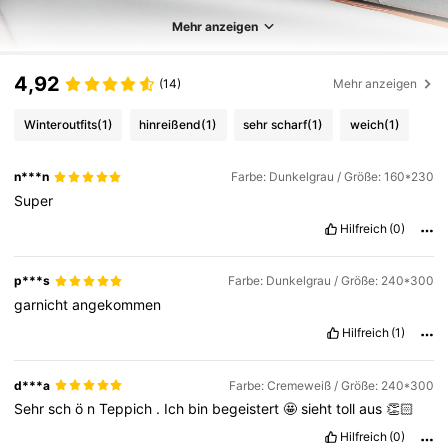
Mehr anzeigen
4,92
(14)
Mehr anzeigen
Winteroutfits
(1)
hinreißend
(1)
sehr scharf
(1)
weich
(1)
n***n
Farbe: Dunkelgrau / Größe: 160*230
Super
Hilfreich
(0)
p***s
Farbe: Dunkelgrau / Größe: 240*300
garnicht
angekommen
Hilfreich
(1)
d***a
Farbe: Cremeweiß / Größe: 240*300
Sehr
sch
ö
n
Teppich
.
Ich
bin
begeistert
🤩
sieht
toll
aus
👏🏻
Hilfreich
(0)