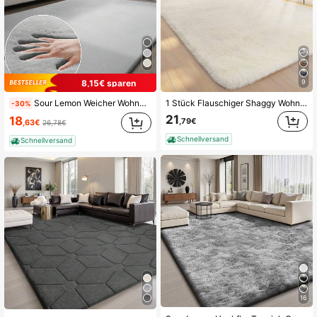
170 Follower
4,87
170 Follower
4,87
8,15€ sparen
9
170 Follower
4,87
Sour Lemon Weicher Wohnzimmerteppich 200x300cm, glatter Kurzflor Teppich, rutschfeste Unterseite, moderner luxuriöser Dekorteppich für Schlafzimmer, Wohnzimmer und Bücherzimmer
1 Stück Flauschiger Shaggy Wohnzimmer Teppich,Tie-Dye ultra weicher Schlafzimmer Bodenteppich, rutschfeste Indoor-Matte, Wohnkultur für Kinderzimmer
-30%
21
18
,79€
,63€
26,78€
Schnellversand
Schnellversand
16