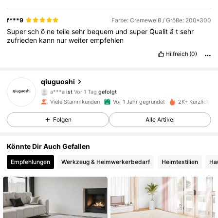
f***9
Farbe: Cremeweiß / Größe: 200*300
Super
sch
ö
ne
teile
sehr
bequem
und
super
Qualit
ä
t
sehr
zufrieden
kann
nur
weiter
empfehlen
170 Follower
4,87
Hilfreich
(0)
170 Follower
4,87
qiuguoshi
a***a
ist
Vor 1 Tag
gefolgt
170 Follower
4,87
Viele Stammkunden
Vor 1 Jahr gegründet
2K+ Kürzlich ve
170 Follower
4,87
Folgen
Alle Artikel
170 Follower
4,87
Könnte Dir Auch Gefallen
Empfehlungen
Werkzeug & Heimwerkerbedarf
Heimtextilien
Ha
170 Follower
4,87
170 Follower
4,87
170 Follower
4,87