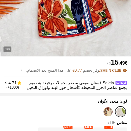
1/8
15
.49€
وفر بخصم
0.77€
على هذا المنتج بعد الانضمام.
Soleia فستان صيفي مصغر بحمالات رفيعة بتصميم
4.71
يجمع عناصر الجزر المحيطة كأشجار جوز الهند واوراق النخيل
(1000+)
لون: متعدد الألوان
مقاس
DE
35 left
32 left
30 left