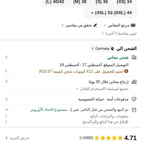
(L)
40/42
(M)
38
(S)
36
(XS)
34
(4XL)
52
-
(0XL)
44
مرجع المقاس
تحقق من مقاسي
ليس مقاسك؟ أخبرنا
الشحن الي
Germany
شحن مجاني
التوصيل المتوقع:
أغسطس 17 - أغسطس 18
انضم للحصول على X12 كوبونات شحن (بقيمة 32.07€)
إرجاع مجاني خلال 30 يومًا
تخضع لسياسة الاستخدام العادل
مدفوعات آمنة · حماية الخصوصية
تم البيع والشحن من قبل التاجر: شي إن
مستودع الاتحاد الأوروبي
معلومات والتزامات البائع
للإبلاغ عن هذا البائع و/أو المنتج
4.71
(1000+)
عرض المزيد