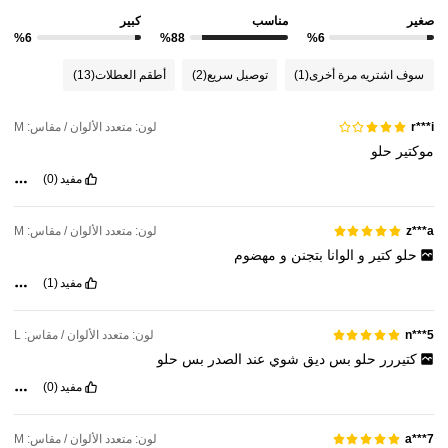
صغير
مناسب
كبير
%6
%88
%6
سوف اشتريه مرة أخرى
(1)
توصيل سريع
(2)
أطقم العطلات
(13)
لون: متعدد الألوان / مقاس: M
r***i
موكتير
حلو
مفيد
(0)
لون: متعدد الألوان / مقاس: M
z***a
حلو
كتير
و
الوانا
بتجنن
و
مهضوم
مفيد
(1)
لون: متعدد الألوان / مقاس: L
n***5
كتيررر
حلو
بس
ديق
شوي
عند
الصدر
بس
حلو
مفيد
(0)
لون: متعدد الألوان / مقاس: M
a***7