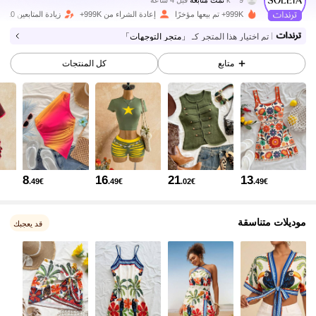
2.4M متابعون
4.82
999K+ تم بيعها مؤخرًا
إعادة الشراء من 999K+
زيادة المتابعين 10%
تم اختيار هذا المتجر كـ
「متجر التوجهات」
2.4M متابعون
4.82
متابع
كل المنتجات
2.4M متابعون
4.82
2.4M متابعون
4.82
8
16
21
13
.49€
.49€
.02€
.49€
2.4M متابعون
4.82
موديلات متناسقة
قد يعجبك
2.4M متابعون
4.82
2.4M متابعون
4.82