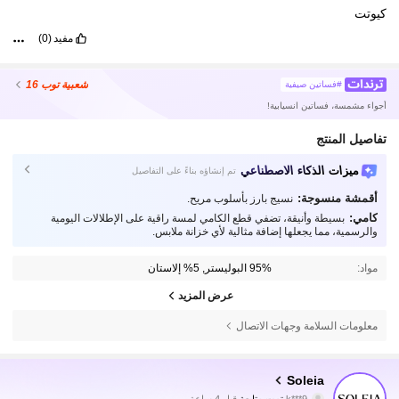
كيوتت
مفيد
(0)
شعبية
توب 16
#فساتين صيفية
أجواء مشمسة، فساتين انسيابية!
تفاصيل المنتج
ميزات الذكاء الاصطناعي
تم إنشاؤه بناءً على التفاصيل
أقمشة منسوجة:
نسيج بارز بأسلوب مريح.
كامي:
بسيطة وأنيقة، تضفي قطع الكامي لمسة راقية على الإطلالات اليومية
والرسمية، مما يجعلها إضافة مثالية لأي خزانة ملابس.
مواد:
95% البوليستر, 5% إلاستان
عرض المزيد
معلومات السلامة وجهات الاتصال
2.4M متابعون
4.82
Soleia
N***y
تتصفح