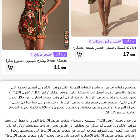
#فستان أنيق وجذاب
10
Zivah فستان صيفي قصير بطبعة عسكري
ة خضراء للكتف المكشوف مع ربطة للنس
17
#سحر هاواي
.99€
اء. مناسب للعطلات والسفر والخروجات
اليومية والحفلات ومهرجانات الموسيقى و
Swim Oasis وشاح شيفون مطبوع بطرا
الشواطئ والعطلات والموضة في المطار
ز زهري رجعي من أمريكا الجنوبية للنساء
11
.99€
والرحلات البحرية وحفلات الشاي بعد الظ
هر
نستخدم ملفات تعريف الارتباط والتقنيات المماثلة على موقعنا الإلكتروني لتقديم الخدمة التي
تطلبها، وللسعي لتقديم أفضل تجربة ممكنة على الموقع. يمكنك "رفض الكل"، "قبول الكل"، أو
تعيين تفضيلات ملفات تعريف الارتباط الخاصة بك في أي وقت حسب اختيارك. من خلال تحديد
"قبول الكل"، سنقوم بتعيين جميع ملفات تعريف الارتباط الاختيارية، والتي تساعدنا في تحليل
الحركة المرورية، وتقديم وظائف محسّنة، وتخصيص المحتوى والإعلانات لتكملة تجربة التسوق
الخاصة بك مع SHEIN.
من خلال تحديد "رفض الكل"، ستسمح باستخدام ملفات تعريف الارتباط الضرورية فقط التي تجعل
موقعنا الإلكتروني يعمل. قد تتمكن من تعطيلها عن طريق تغيير إعدادات متصفحك، ولكن قد يؤثر
ذلك على كيفية عمل الموقع. لمعرفة المزيد عن ملفات تعريف الارتباط التي نستخدمها وتعديل
إعدادات ملفات تعريف الارتباط الاختيارية الخاصة بك، يرجى تحديد "إدارة ملفات تعريف الارتباط".