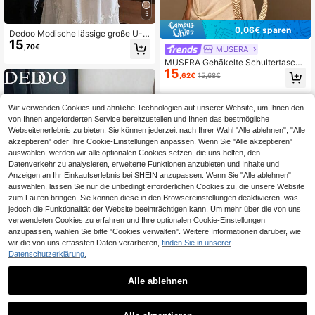
5
0,06€ sparen
Dedoo Modische lässige große U-f
15
örmige Stroh-Halbmond-Tasche, sa
,70€
MUSERA
nft und lässig, extra große Kapazitä
MUSERA Gehäkelte Schultertasche
t, Schultergurt Patchwork-Design
15
mit goldenem Schildkrötenmuster, i
,62€
15,68€
deal für Frühling, Sommer, Strand, S
chwimmen, Festivals, Urlaub und d
en täglichen Gebrauch
Wir verwenden Cookies und ähnliche Technologien auf unserer Website, um Ihnen den
von Ihnen angeforderten Service bereitzustellen und Ihnen das bestmögliche
Webseitenerlebnis zu bieten. Sie können jederzeit nach Ihrer Wahl "Alle ablehnen", "Alle
akzeptieren" oder Ihre Cookie-Einstellungen anpassen. Wenn Sie "Alle akzeptieren"
auswählen, werden wir alle optionalen Cookies setzen, die uns helfen, den
Datenverkehr zu analysieren, erweiterte Funktionen anzubieten und Inhalte und
Anzeigen an Ihr Einkaufserlebnis bei SHEIN anzupassen. Wenn Sie "Alle ablehnen"
auswählen, lassen Sie nur die unbedingt erforderlichen Cookies zu, die unsere Website
zum Laufen bringen. Sie können diese in den Browsereinstellungen deaktivieren, was
jedoch die Funktionalität der Website beeinträchtigen kann. Um mehr über die von uns
verwendeten Cookies zu erfahren und Ihre optionalen Cookie-Einstellungen
anzupassen, wählen Sie bitte "Cookies verwalten". Weitere Informationen darüber, wie
wir die von uns erfassten Daten verarbeiten,
finden Sie in unserer
Datenschutzerklärung.
23
Vielseitige lässige handgewebte Str
Alle ablehnen
andtasche mit großer Kapazität, mo
0,32€ sparen
7 übrig
disch für den Sommer
11
,28€
Simple and stylish classic women's bag