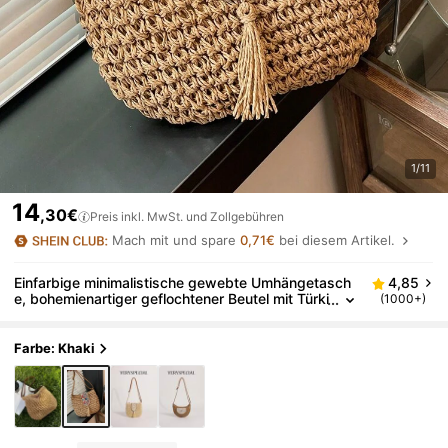
1/11
14
,30€
Preis inkl. MwSt. und Zollgebühren
Mach mit und spare
0,71€
bei diesem Artikel.
Einfarbige minimalistische gewebte Umhängetasch
4,85
e, bohemienartiger geflochtener Beutel mit Türki
(1000+)
s-Perlen, Quasten & Gurten, lässige Strandreso
rt-Style Damen Umhängetasche
Farbe: Khaki