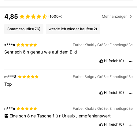
4,85
(1000+)
Mehr anzeigen
Sommeroutfits
(76)
werde ich wieder kaufen
(2)
s***a
Farbe: Khaki / Größe: Einheitsgröße
Sehr
sch
ö
n
genau
wie
auf
dem
Bild
Hilfreich
(0)
m***8
Farbe: Beige / Größe: Einheitsgröße
Top
Hilfreich
(0)
n***n
Farbe: Khaki / Größe: Einheitsgröße
Eine
sch
ô
ne
Tasche
f
ü
r
Urlaub
,
empfehlenswert
Hilfreich
(0)