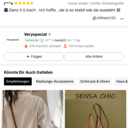
j***a
Farbe: Khaki / Größe: Einheitsgröße
Ganz
h
ü
bsch
.
Ich
hoffe
,
sie
is
so
stabil
wie
sie
aussieht
😅
14K Follower
4,84
Hilfreich
(0)
Veryspecial
14K Follower
4,84
a***a
bezahlt
Vor 1 Tag
Verkäufer
b***9
ist
Vor 23 Stunden
gefolgt
87K Kürzlich verkauft
11K Erneut kaufen
14K Follower
4,84
Folgen
Alle Artikel
Könnte Dir Auch Gefallen
14K Follower
4,84
Empfehlungen
Kleidungs-Accessoires
Schmuck & Uhren
Haus &
14K Follower
4,84
14K Follower
4,84