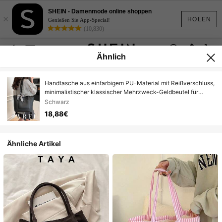
SHEIN - Damenmode online shoppen
×
HOLEN
Genießen Sie App-Special!
(10,830)
Ähnlich
Handtasche aus einfarbigem PU-Material mit Reißverschluss,
minimalistischer klassischer Mehrzweck-Geldbeutel für
Frauen, geeignet für Einkaufen, Dates und den Arbeitsweg
Schwarz
18,88€
Ähnliche Artikel