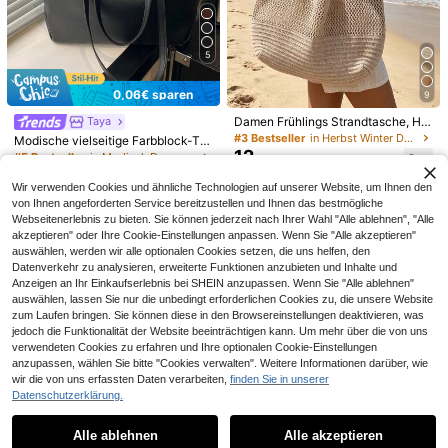
Große gestreifte Einkaufstasche mit
5
9
Schulterriemen für Damen, wiederv
,53€
Damen Shopper, leicht und flauschi
erwendbare Einkaufstasche für Fra
20
g, geeignet für Reisen, Arbeit, Stran
,88€
uen
d, Gym, Einkaufen, Schule/Universit
0,06€ sparen
9
ät, perfektes Accessoire für Herbsto
utfits
Damen Frühlings Strandtasche, Hä
Taya
keltasche, große Kapazität modisc
#3 Bestseller
in Herbst Winter Damen Tragetaschen
Modische vielseitige Farbblock-Tra
he Tragetasche, Schultertasche, R
12
getasche für Damen, leicht und min
#5 Bestseller
in Modisch Damen Tragetaschen
,67€
eiseessentiell, geeignet für Student
imalistisch, große Kapazität Schult
14
innen und Geschäftsfrauen, Boho C
,87€
14,93€
ertasche
Wir verwenden Cookies und ähnliche Technologien auf unserer Website, um Ihnen den
hic
von Ihnen angeforderten Service bereitzustellen und Ihnen das bestmögliche
Webseitenerlebnis zu bieten. Sie können jederzeit nach Ihrer Wahl "Alle ablehnen", "Alle
akzeptieren" oder Ihre Cookie-Einstellungen anpassen. Wenn Sie "Alle akzeptieren"
auswählen, werden wir alle optionalen Cookies setzen, die uns helfen, den
Datenverkehr zu analysieren, erweiterte Funktionen anzubieten und Inhalte und
Anzeigen an Ihr Einkaufserlebnis bei SHEIN anzupassen. Wenn Sie "Alle ablehnen"
auswählen, lassen Sie nur die unbedingt erforderlichen Cookies zu, die unsere Website
zum Laufen bringen. Sie können diese in den Browsereinstellungen deaktivieren, was
jedoch die Funktionalität der Website beeinträchtigen kann. Um mehr über die von uns
verwendeten Cookies zu erfahren und Ihre optionalen Cookie-Einstellungen
anzupassen, wählen Sie bitte "Cookies verwalten". Weitere Informationen darüber, wie
6
wir die von uns erfassten Daten verarbeiten,
finden Sie in unserer
Urlaubsstil Khaki einfarbige Polyest
Datenschutzerklärung.
Ähnliche vorrätige Artikel anzeigen
Alle ansehen
16
er Schultertasche, Cut Out Mesh ge
33 übrig
Gehäkelte Schultertasche Lässig St
webte große Kapazität Lässige Tas
11
rand Cut Out Handtasche Einfarbig
Große wasserdichte Strandtasche f
1 übrig
,38€
Alle ablehnen
Alle akzeptieren
che, vielseitig und praktisch, geeign
Sorry, dieses Produkt ist ausverkauft.
Urlaub Gewebte Tragetasche Som
ür Damen in Große Größen, mit Rei
#1 Bestseller
in Grün Damen Tragetaschen