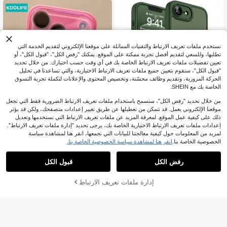
برو/14 برو/15 برو/12، غطاء واقي ناعم
عصري فاخر، غطاء هاتف للجنسين مناس
ب كهدايا للأصدقاء والأزواج، متوافق مع س
امسونج S24 ألترا/S23/S22/A73/A50/A
32/ أغطية الهواتف
نستخدم ملفات تعريف الارتباط والتقنيات المماثلة على موقعنا الإلكتروني لتقديم الخدمة التي
تطلبها، وللسعي لتقديم أفضل تجربة ممكنة على الموقع. يمكنك "رفض الكل"، "قبول الكل"، أو
تعيين تفضيلات ملفات تعريف الارتباط الخاصة بك في أي وقت حسب اختيارك. من خلال تحديد
"قبول الكل"، سنقوم بتعيين جميع ملفات تعريف الارتباط الاختيارية، والتي تساعدنا في تحليل
الحركة المرورية، وتقديم وظائف محسّنة، وتخصيص المحتوى والإعلانات لتكملة تجربة التسوق
الخاصة بك مع SHEIN.
من خلال تحديد "رفض الكل"، ستسمح باستخدام ملفات تعريف الارتباط الضرورية فقط التي تجعل
11
موقعنا الإلكتروني يعمل. قد تتمكن من تعطيلها عن طريق تغيير إعدادات متصفحك، ولكن قد يؤثر
17E 16E 17 Air 16 15 14 13 12 11 Pl
ذلك على كيفية عمل الموقع. لمعرفة المزيد عن ملفات تعريف الارتباط التي نستخدمها وتعديل
us Pro Max حافظة حماية مغناطيسية ن
7
إعدادات ملفات تعريف الارتباط الاختيارية الخاصة بك، يرجى تحديد "إدارة ملفات تعريف الارتباط".
.68€
صف شفافة مطفية، حماية العدسة مضادة
لمزيد من المعلومات حول كيفية معالجتنا للبيانات التي نجمعها، انقر هنا لمشاهدة سياسة
للسقوط حافظة هاتف
12
الخصوصية الخاصة بنا.
انقر هنا لمشاهدة سياسة الخصوصية الخاصة بنا.
كوليف فاخرة وردي لامع من الزجاج الصل
ب، إطار مقاوم للصدمات، حماية العدسة،
8
رفض الكل
قبول الكل
.70€
غطاء خلفي صلب لهاتف آيفون 18 برو/18
برو ماكس/17/17 برو/17 برو ماكس
أضف إلى عربة
إدارة ملفات تعريف الارتباط
تسوق الآن
التسوق بنجاح