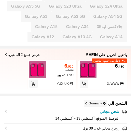
Galaxy A55 5G
Galaxy S23 Ultra
Galaxy S24 Ultra
Galaxy A51
Galaxy A53 5G
Galaxy A54 5G
جالاكسي ايه35
Galaxy A34
Galaxy A15
Galaxy A12
Galaxy A13 4G
Galaxy A14
بائعين آخرين على SHEIN
عرض جميع 2 البائعين.
الأقل بين جميع البائعين
6
6
.52€
.48€
6.58€
700+. تم بيع
YUX·UK
3cWWW
الشحن الي
Germany
شحن مجاني
التوصيل المتوقع:
أغسطس 13 - أغسطس 14
إرجاع مجاني خلال 30 يومًا