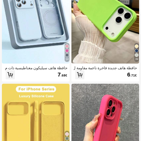
5.4K متابعون
4.87
5.4K متابعون
4.87
5.4K متابعون
4.87
14
39
حافظة هاتف جديدة فاخرة ناعمة مقاومة ل
حافظة هاتف سيليكون مغناطيسية ذات م
لصدمات مناسبة لهواتف آيفون 17 16 15
وحد اللون مع دعم الشحن اللاسلكي متواف
7
6
.68€
.71€
برو 14 بلس 13 12 11 17 برو ماكس إير
قة مع 17 Pro Max ، 17 Pro ، 17 Air ، 1
XR XS ماكس X/XS 7/8 بلس 7/8، تصمي
7 ، 16 Plus ، 15 ، 14 ، 13 ، 12 Pro Ma
م سلس مقاوم للسقوط ومانع للانزلاق، م
x ، 11 ، لمسة ناعمة هدية مكتبية احترافية
صنوعة من مواد صديقة للبشرة