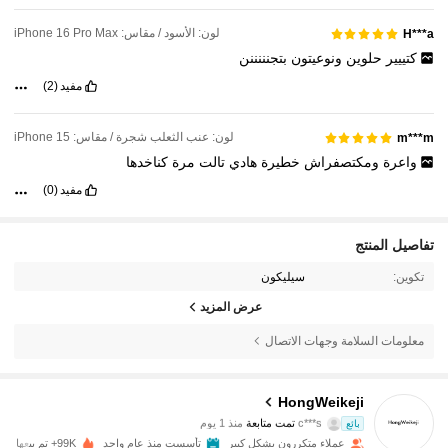
لون: الأسود / مقاس: iPhone 16 Pro Max
H***a
كتييير
حلوين
ونوعيتون
بتجنننننن
مفيد
(2)
لون: عنب الثعلب شجرة / مقاس: iPhone 15
m***m
واعرة
ومكتصفراش
خطيرة
هادي
تالت
مرة
كناخدها
مفيد
(0)
تفاصيل المنتج
تكوين:
سيليكون
عرض المزيد
معلومات السلامة وجهات الاتصال
5.4K متابعون
4.87
HongWeikeji
c***s
تمت متابعة
منذ 1 يوم
بائع
s***a
تتصفح
5.4K متابعون
4.87
عملاء متكررون بشكل كبير
تأسست منذ عام واحد
99K+ تم بيعها مؤخرًا