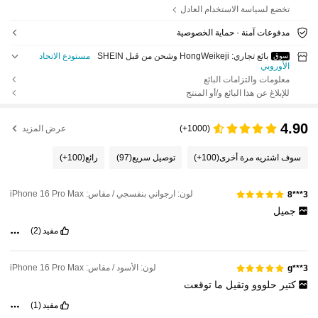
تخضع لسياسة الاستخدام العادل
مدفوعات آمنة · حماية الخصوصية
بائع تجاري: HongWeikeji وشحن من قبل SHEIN
مستودع الاتحاد
سوق
الأوروبي
معلومات والتزامات البائع
للإبلاغ عن هذا البائع و/أو المنتج
4.90
(1000+)
عرض المزيد
سوف اشتريه مرة أخرى
(100+)
توصيل سريع
(97)
رائع
(100+)
لون: ارجواني بنفسجي / مقاس: iPhone 16 Pro Max
3***8
جميل
مفيد
(2)
لون: الأسود / مقاس: iPhone 16 Pro Max
g***3
كتير
حلووو
وتقيل
ما
توقعت
مفيد
(1)