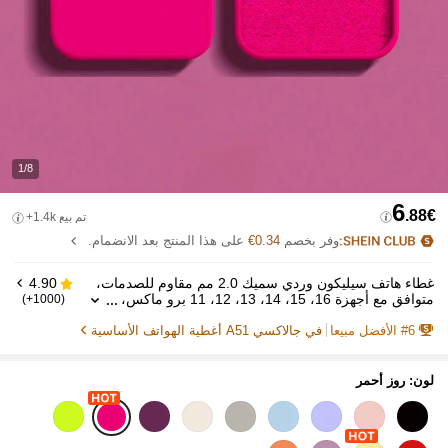
1/8
6
.88€
تم بيع 1.4k+
وفر بخصم
0.34€
على هذا المنتج بعد الانضمام.
غطاء هاتف سيليكون وردي سميك 2.0 مم مقاوم للصدمات،
4.90
متوافق مع أجهزة 16، 15، 14، 13، 12، 11 برو ماكس،
(1000+)
S24U، S23، S22، S25 سلسلة، غطاء واقي كامل مقا
6
#
الأفضل مبيعا
في جالاكسي A51 أغطية الهواتف الأساسية
وم للماء ومقاوم للخدش، هدية عيد ميلاد أو ذكرى
لون: روز أحمر