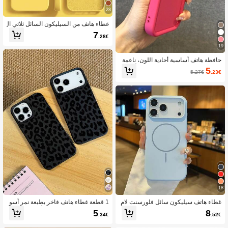
28
غطاء هاتف من السيليكون السائل ثلاثي ال
طبقات بتغطية كاملة من المطاط الناعم
7
.28€
متوافق مع آيفون 17 برو 17 برو ماكس 1
7، لون صيفي منعش، غطاء واقي مقاوم ل
19
لصدمات مع بطانة من الألياف الدقيقة مقا
ومة للخدش، متوافق مع آيفون 13 11 16
حافظة هاتف أساسية أحادية اللون، ناعمة
برو ماكس 15 14 بلس 12 ميني XS ماك
وسميكة مضادة للسقوط، باللون الأحمر ال
5
5.27€
.23€
س 7 8 بلس
وردي، متوافقة مع هواتف آيفون 17 برو ما
كس/17 برو/17 إير/17/16 برو ماكس/16/
16 برو/16 بلس/16E/15/15 بلس/15 برو/
15 برو ماكس/11/12/13/14 برو ماكس/X
S/XR/11 برو/11 برو ماكس/12 برو/12 بر
و ماكس/13 برو/13 برو ماكس/7 بلس/14
برو/14 برو ماكس/14 بلس/7 بلس/8 بل
س/8/SE2/13 ميني/12 ميني، هدية عيد مي
لاد مناسبة للمكتب والاستخدام المهني
18
غطاء هاتف سيليكون سائل فلورسنت لام
1 قطعة غطاء هاتف فاخر بطبعة نمر أسو
ع فاخر، متوافق مع أجهزة 17 Air، 16، 1
د من مادة TPU متوافق مع آيفون 17/17 ب
5
8
.34€
.52€
5، 14، 13، 12، 17 برو ماكس بلس، مع غ
رو ماكس/17 برو/إير/13/16 برو ماكس/1
طاء ناعم مغناطيسي
6/15/14/12 برو ماكس/13 برو ماكس/11