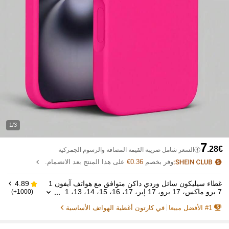
1/3
7
.28€
السعر شامل ضريبة القيمة المضافة والرسوم الجمركية
وفر بخصم
0.36€
على هذا المنتج بعد الانضمام.
غطاء سيليكون سائل وردي داكن متوافق مع هواتف آيفون 1
4.89
7 برو ماكس، 17 برو، 17 إير، 17، 16، 15، 14، 13، 1
(1000+)
2، 11 برو ماكس بلس، غطاء واقي لامتصاص الصدمات
1
#
الأفضل مبيعا
في كارتون أغطية الهواتف الأساسية
بلمسة ناعمة، هدية عيد الربيع