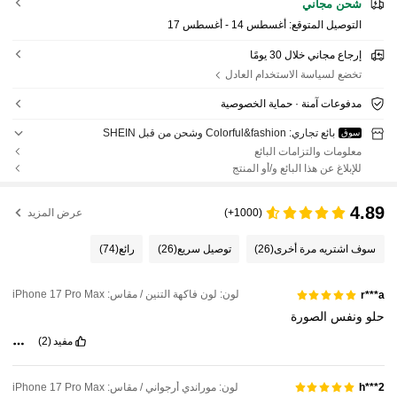
شحن مجاني
التوصيل المتوقع:
أغسطس 14 - أغسطس 17
إرجاع مجاني خلال 30 يومًا
تخضع لسياسة الاستخدام العادل
مدفوعات آمنة · حماية الخصوصية
بائع تجاري: Colorful&fashion وشحن من قبل SHEIN
سوق
معلومات والتزامات البائع
للإبلاغ عن هذا البائع و/أو المنتج
4.89
(1000+)
عرض المزيد
سوف اشتريه مرة أخرى
(26)
توصيل سريع
(26)
رائع
(74)
لون: لون فاكهة التنين / مقاس: iPhone 17 Pro Max
r***a
حلو
ونفس
الصورة
مفيد
(2)
لون: موراندي أرجواني / مقاس: iPhone 17 Pro Max
h***2