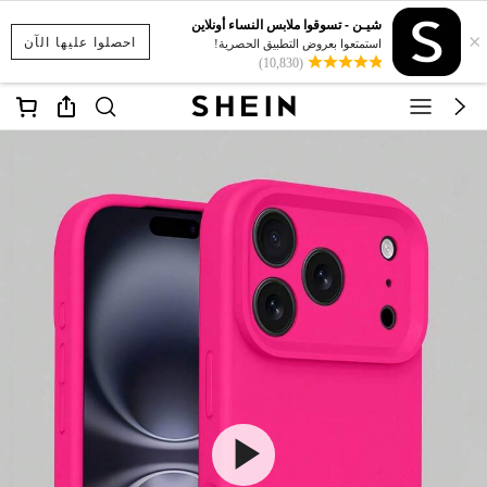
شيـن - تسوقوا ملابس النساء أونلاين
×
احصلوا عليها الآن
استمتعوا بعروض التطبيق الحصرية!
(10,830)