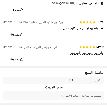
حلو
اوى
وطرى
جداااا
🩷🩷🩷🩷🩷
مفيد
(1)
لون: لون فاكهة التنين / مقاس: iPhone 17 Pro Max
L***a
لونه
بيجنن،
وحلو
كتير
مميز
مفيد
(0)
لون: موراندي الوردي / مقاس: iPhone 17 Pro
M***r
واوووو
واووووو
واووووو
مفيد
(0)
تفاصيل المنتج
تكوين:
TPU
عرض المزيد
معلومات السلامة وجهات الاتصال