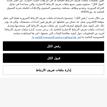
تعيين تفضيلات ملفات تعريف الارتباط الخاصة بك في أي وقت حسب اختيارك. من خلال تحديد
"قبول الكل"، سنقوم بتعيين جميع ملفات تعريف الارتباط الاختيارية، والتي تساعدنا في تحليل
الحركة المرورية، وتقديم وظائف محسّنة، وتخصيص المحتوى والإعلانات لتكملة تجربة التسوق
الخاصة بك مع SHEIN.
من خلال تحديد "رفض الكل"، ستسمح باستخدام ملفات تعريف الارتباط الضرورية فقط التي تجعل
موقعنا الإلكتروني يعمل. قد تتمكن من تعطيلها عن طريق تغيير إعدادات متصفحك، ولكن قد يؤثر
VESPOP غطاء هاتف زجاجي ذو لون أحا
دي لامع فاخر، مناسب لهواتف 17 برو ماك
ذلك على كيفية عمل الموقع. لمعرفة المزيد عن ملفات تعريف الارتباط التي نستخدمها وتعديل
7
7.13€
.11€
س، 16، 15، 14، 13، 12، 11 برو ماكس،
إعدادات ملفات تعريف الارتباط الاختيارية الخاصة بك، يرجى تحديد "إدارة ملفات تعريف الارتباط".
يوفر حماية للعدسة، إطار مقاوم للصدما
لمزيد من المعلومات حول كيفية معالجتنا للبيانات التي نجمعها، انقر هنا لمشاهدة سياسة
ت، غطاء خلفي صلب
الخصوصية الخاصة بنا.
انقر هنا لمشاهدة سياسة الخصوصية الخاصة بنا.
رفض الكل
14
حافظة هاتف سيليكون سائل فاخرة مغنا
قبول الكل
طيسية مع دعم الشحن اللاسلكي، ملمس
7
.36€
ناعم، لون أحادي، متوافقة مع أجهزة 17 P
ro Max، 17 Pro، 17 Air، 17، 16 Plus،
15، 14، 13، 12 Pro Max، 11 هدية ربيعي
إدارة ملفات تعريف الارتباط
أضف إلى عربة التسوق بنجاح
ة عيد الأم
18
1 قطعة غطاء حماية من السيليكون السائ