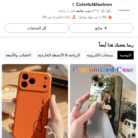
54K متابعون
4.88
Colorful&fashion
بائع
a***o
تمت متابعة
قبل 1 ساعة
1.2M تم بيعها مؤخرًا
إعادة الشراء من 1M
54K متابعون
4.88
متابع
كل المنتجات
54K متابعون
4.88
ربما يعجبك هذا أيضاً
التوصية
منتجات الكترونية
الرياضة & الأنشطة الخارجية
الحقائب والأمتعة
54K متابعون
4.88
54K متابعون
4.88
54K متابعون
4.88
54K متابعون
4.88