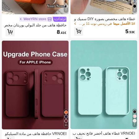
54K متابعون
4.88
7
7
غطاء هاتف مخصص بصورة DIY سميك و
WeeYRN store
مقاوم للصدمات وحماية لهواتف S21 S22
1# الأفضل مبيعا
في ريدمي نوت 11 برو 5G أغطية الهواتف
حافظة هاتف من جلد البولي يوريثان مخص
54K متابعون
S23 S24 A12 A13 A14 A15 A21s XR
4.88
صة بأحرف اسمية متوافقة مع سلسلة آيفو
5
8
11 13 15 16 Pro Max، هدية شخصية لعي
.53€
.41€
ن 17 16 15 14 13 12 11 برو ماكس، فا
د الهالوين والزفاف والذكرى السنوية وعي
خرة بنسيج تمساح، مقاومة للصدمات وال
د الميلاد له ولها، جمالية، هدية عيد الأب، ه
خدوش، مثالية لآيفون 17 برو ماكس، خيا
دية عيد الميلاد
ر هدية عيد الميلاد المثالي
54K متابعون
4.88
54K متابعون
4.88
7
11
VRNOEI غطاء هاتف أخضر فاتح نحيف ب
VRNOEI حافظة هاتف من مادة السيليكو
تصميم عصري وحافة مستقيمة، تصميم ح
ن ذات لون واحد، حماية عدسة متوافقة مع