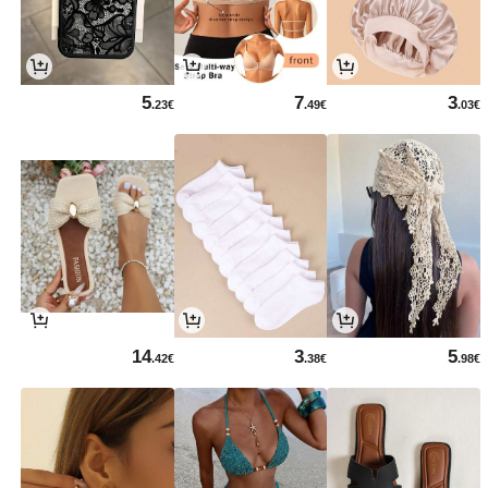
5
7
3
.23€
.49€
.03€
14
3
5
.42€
.38€
.98€