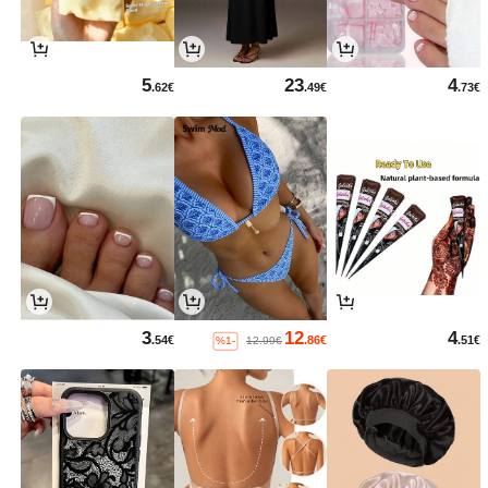
5
23
4
.62€
.49€
.73€
3
12
4
.54€
.86€
.51€
%1-
12.99€