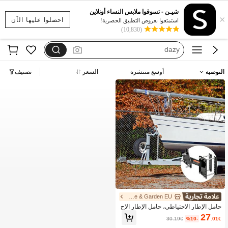
بيجامات شتوية مقاس كبير
شيـن - تسوقوا ملابس النساء أونلاين
×
motf
احصلوا عليها الآن
استمتعوا بعروض التطبيق الحصرية!
(10,830)
فستان يخفي الكرش
dazy
فستان اكمام طويله
التوصية
أوسع منتشرة
السعر
تصنيف
بيجامات شتوية مقاس كبير
motf
Home & Garden EU
حامل الإطار الاحتياطي، حامل الإطار الاح
تياطي للمقطورة، سعة 160 رطل، إكس
27
30.19€
%10-
.01€
سوارات المقطورة متعددة الاستخدامات ت
ناسب معظم العجلات ذات 4 و 5 و 6 و 8