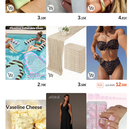
3
3
4
.18€
.15€
.81€
2
3
12
.78€
.58€
.55€
%3-
12.99€