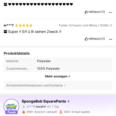
🖤🖤🖤🖤🖤🖤🖤🖤🖤🖤🖤🖤🖤🖤🖤🖤🖤🖤
Hilfreich
(1)
m***7
Farbe: Schwarz und Weiss / Größe: C
Super
!!
Erf
ü
llt
seinen
Zweck
!!
Hilfreich
(1)
Produktdetails
Material:
Polyester
Zusammensetzung:
100% Polyester
Mehr anzeigen
Sicherheitsinformationen und Kontakte
67K Follower
4,84
SpongeBob SquarePants
b***9
bezahlt
Vor 1 Tag
c***h
ist
Vor 2 Stunden
gefolgt
99K+ Kürzlich verkauft
56K+ Erneut kaufen