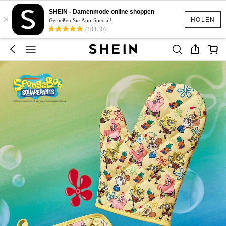
SHEIN - Damenmode online shoppen
×
HOLEN
Genießen Sie App-Special!
(10,830)