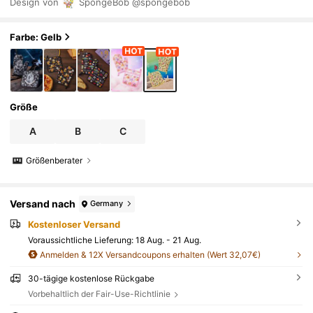
Design von
SpongeBob
@spongebob
iv Hitze isolierend, rutschfestes Küchenequipment,
festliche Feiertagskochgeschenke, freundlich für He
im- und Küchenorganisation
Farbe: Gelb
Größe
A
B
C
Größenberater
Versand nach
Germany
Kostenloser Versand
Voraussichtliche Lieferung:
18 Aug. - 21 Aug.
Anmelden & 12X Versandcoupons erhalten (Wert 32,07€)
30-tägige kostenlose Rückgabe
Vorbehaltlich der Fair-Use-Richtlinie