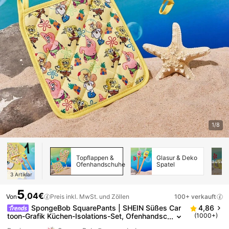
1/8
Topflappen &
Glasur & Deko
ausver
Ofenhandschuhe
Spatel
3
Artiklar
5
,04€
Von
Preis inkl. MwSt. und Zöllen
100+ verkauft
SpongeBob SquarePants | SHEIN Süßes Car
4,86
toon-Grafik Küchen-Isolations-Set, Ofenhandsc
(1000+)
huhe/Topflappen, essentiell zum Backen, effekt