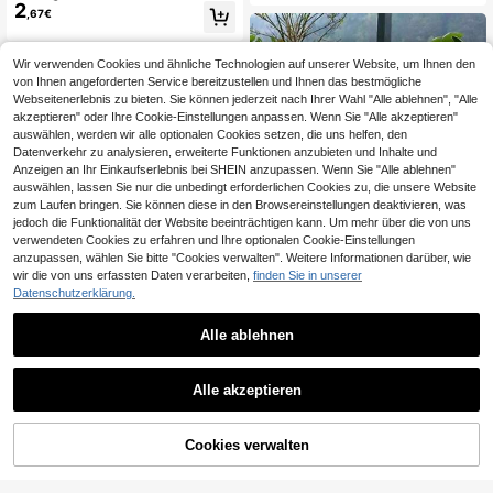
e Küche - perfekt zum Kochen und
2
aube; Haushalts-Lebensmittelaufbe
,67€
Backen, Backhandschuhe und Topf
wahrung, geeignet zum Kühlen von
unterlagen
Resten, kann als universelle Schüss
elabdeckungen für Outdoor-Pickni
Wir verwenden Cookies und ähnliche Technologien auf unserer Website, um Ihnen den
cks verwendet werden; dehnbare Ei
von Ihnen angeforderten Service bereitzustellen und Ihnen das bestmögliche
nweg-Schüsselabdeckungen, trans
Webseitenerlebnis zu bieten. Sie können jederzeit nach Ihrer Wahl "Alle ablehnen", "Alle
parente Kunststofffolie, staubdichte
Aufbewahrungsbeutel für Küchenut
akzeptieren" oder Ihre Cookie-Einstellungen anpassen. Wenn Sie "Alle akzeptieren"
ensilien.
auswählen, werden wir alle optionalen Cookies setzen, die uns helfen, den
Datenverkehr zu analysieren, erweiterte Funktionen anzubieten und Inhalte und
Anzeigen an Ihr Einkaufserlebnis bei SHEIN anzupassen. Wenn Sie "Alle ablehnen"
auswählen, lassen Sie nur die unbedingt erforderlichen Cookies zu, die unsere Website
zum Laufen bringen. Sie können diese in den Browsereinstellungen deaktivieren, was
jedoch die Funktionalität der Website beeinträchtigen kann. Um mehr über die von uns
verwendeten Cookies zu erfahren und Ihre optionalen Cookie-Einstellungen
anzupassen, wählen Sie bitte "Cookies verwalten". Weitere Informationen darüber, wie
wir die von uns erfassten Daten verarbeiten,
finden Sie in unserer
Datenschutzerklärung.
Alle ablehnen
Faltbare Lebensmittelabdeckung, fli
2
egensicheres Küchen- und Outdoor
,78€
-Campingnetz, Lebensmittelschutz
10 Stücke Mini-Kreidetafel-Anzeig
Alle akzeptieren
abdeckung, Haushalts-Gemüseabd
2
etafeln Dekoration, Heimdekoration
,75€
-1%
2,78€
eckung, Esstischabdeckung, faltbar
Schilder, Mini-Nachrichtentafel aus
e Gemüseabdeckung, Haushalts-Es
Holz, 1 Stück Kreidestift, Holz-Nac
stisch-Lebensmittelabdeckung, flie
hrichtentafel/Anzeigeständer, Welle
Cookies verwalten
ZUM WARENKORB HINZUFÜGEN
gensicheres Netz (beachten Sie die
n- und rechteckige Formen erhältlic
Größe beim Kauf)
h, geeignet für Hochzeitslocation/P
arty/Versammlung/Bäckerei-Kuche