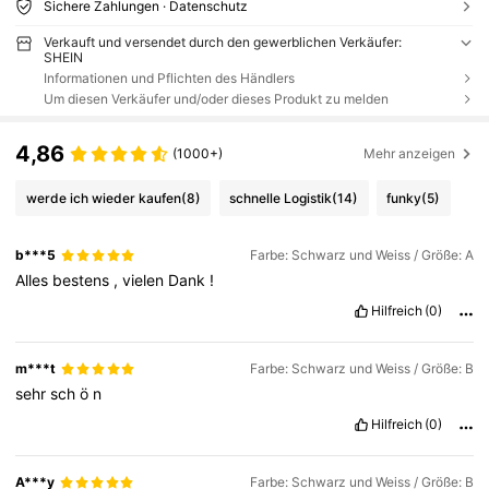
Sichere Zahlungen · Datenschutz
Verkauft und versendet durch den gewerblichen Verkäufer:
SHEIN
Informationen und Pflichten des Händlers
Um diesen Verkäufer und/oder dieses Produkt zu melden
4,86
(1000+)
Mehr anzeigen
werde ich wieder kaufen
(8)
schnelle Logistik
(14)
funky
(5)
b***5
Farbe: Schwarz und Weiss / Größe: A
Alles
bestens
,
vielen
Dank
!
Hilfreich
(0)
m***t
Farbe: Schwarz und Weiss / Größe: B
sehr
sch
ö
n
Hilfreich
(0)
A***y
Farbe: Schwarz und Weiss / Größe: B