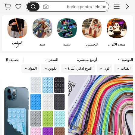
saboți damă cu toc
chain telefon
مجموعه
البوليس
متعدد الألوان
للجنسين
سيدة
سيد
تر
التوصية
أوسع منتشرة
السعر
تصنيف
الفئات
لون
النوع (ذكر، أنثى)
تكوين
المواد