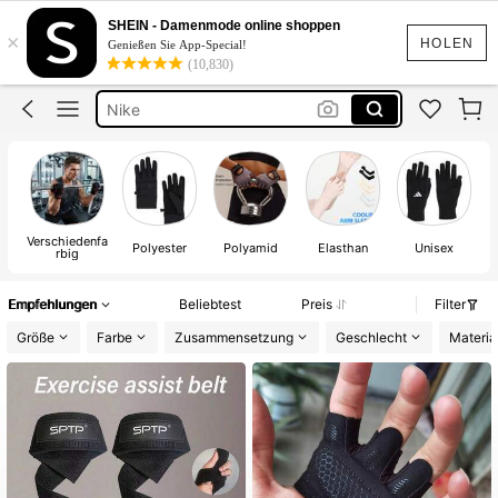
Handschuhe
SHEIN - Damenmode online shoppen
×
Gym Handschuhe
HOLEN
Genießen Sie App-Special!
(10,830)
Nike
Motorrad Handschuhe
Sport Handschuhe Damen
Handschuhe
Verschiedenfa
Polyester
Polyamid
Elasthan
Unisex
rbig
Empfehlungen
Beliebtest
Preis
Filter
Größe
Farbe
Zusammensetzung
Geschlecht
Materia