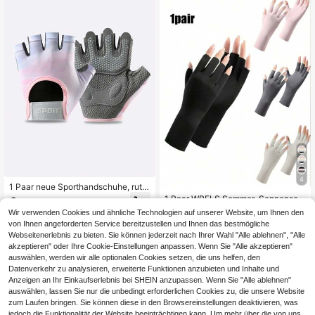
4
1 Paar neue Sporthandschuhe, ruts
chfeste, stoßabsorbierende, verschl
1 Paar WRELS Sommer-Sonnensch
6
,08€
eißfeste und Hornhaut-verhindernd
utzhandschuhe, ultraleicht & atmun
4
Wir verwenden Cookies und ähnliche Technologien auf unserer Website, um Ihnen den
,68€
e Fitness-Gym-Gewichthebe-Halbf
gsaktiv, Unisex, fingerloses Touchs
3
andere Händler
von Ihnen angeforderten Service bereitzustellen und Ihnen das bestmögliche
ingerhandschuhe für Frauen
creen-Design, mit UV-Schutz
Webseitenerlebnis zu bieten. Sie können jederzeit nach Ihrer Wahl "Alle ablehnen", "Alle
akzeptieren" oder Ihre Cookie-Einstellungen anpassen. Wenn Sie "Alle akzeptieren"
auswählen, werden wir alle optionalen Cookies setzen, die uns helfen, den
Datenverkehr zu analysieren, erweiterte Funktionen anzubieten und Inhalte und
Anzeigen an Ihr Einkaufserlebnis bei SHEIN anzupassen. Wenn Sie "Alle ablehnen"
auswählen, lassen Sie nur die unbedingt erforderlichen Cookies zu, die unsere Website
zum Laufen bringen. Sie können diese in den Browsereinstellungen deaktivieren, was
jedoch die Funktionalität der Website beeinträchtigen kann. Um mehr über die von uns