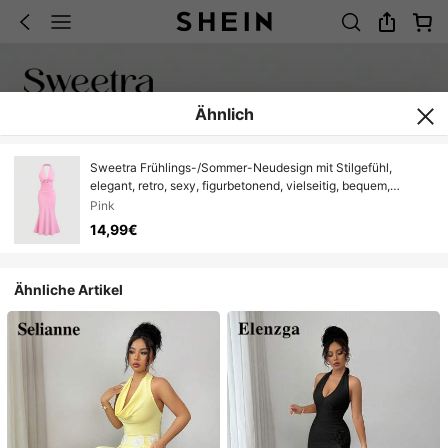
Ähnlich
Sweetra Frühlings-/Sommer-Neudesign mit Stilgefühl,
elegant, retro, sexy, figurbetonend, vielseitig, bequem,
Outdoor-/Urlaubskleid mit Blumenmuster in Rosa für Frauen
Pink
14,99€
Ähnliche Artikel