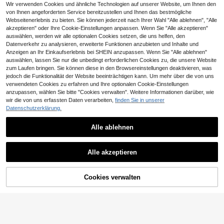
merurlaubs Schmetterling & Blümc
1 übrig
Wir verwenden Cookies und ähnliche Technologien auf unserer Website, um Ihnen den
hen Muster V-Ausschnitt Sexy Aus
von Ihnen angeforderten Service bereitzustellen und Ihnen das bestmögliche
15
schnitt-Ärmellos Rückenfrei Träger
,37€
Webseitenerlebnis zu bieten. Sie können jederzeit nach Ihrer Wahl "Alle ablehnen", "Alle
Maxikleid
akzeptieren" oder Ihre Cookie-Einstellungen anpassen. Wenn Sie "Alle akzeptieren"
auswählen, werden wir alle optionalen Cookies setzen, die uns helfen, den
Datenverkehr zu analysieren, erweiterte Funktionen anzubieten und Inhalte und
Anzeigen an Ihr Einkaufserlebnis bei SHEIN anzupassen. Wenn Sie "Alle ablehnen"
auswählen, lassen Sie nur die unbedingt erforderlichen Cookies zu, die unsere Website
zum Laufen bringen. Sie können diese in den Browsereinstellungen deaktivieren, was
jedoch die Funktionalität der Website beeinträchtigen kann. Um mehr über die von uns
verwendeten Cookies zu erfahren und Ihre optionalen Cookie-Einstellungen
anzupassen, wählen Sie bitte "Cookies verwalten". Weitere Informationen darüber, wie
wir die von uns erfassten Daten verarbeiten,
finden Sie in unserer
4
Datenschutzerklärung.
Slaydiva
18
Slaydiva Sexy Neckholder Kleid mi
Alle ablehnen
t Cut-Out-Muster, Metalldekor und
12
4 übrig
#Sommerlich elegant
Ähnliche vorrätige Artikel anzeigen
Raffung in Lila-Rot für Frauen
Alle ansehen
20
#Sommerlich elegant
SHEIN MOD Damen einfaches Kleid
,49€
5
Alle akzeptieren
für den täglichen Gebrauch Einfarbi
#1 Bestseller
in Gelb Lange Kleider
EMERY ROSE Standard Größe Dam
Sorry, dieses Produkt ist ausverkauft.
g mit plissiertem Muster
10,99€ sparen
en Rüschen V-Ausschnitt Passform
(1000+)
24
,49€
Urlaubs Elegantes Midi-Kleid
29
Cookies verwalten
#Sommer Satin Kleid
AUSVERKAUFT
,49€
Elenzga Neues Damen-Kleid aus g
ewebtem Blumenstoff mit Spaghett
22 übrig
iträgern, verstellbarem Bustier, Twis
10
t-Design, gerafftem Saum, Schlitzd
,50€
-51%
21,49€
esign, tailliert, figurschmeichelnd, e
legant, für Urlaub und Dates