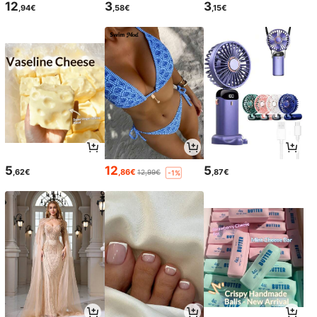
12
3
3
,94€
,58€
,15€
5
12
5
,62€
,86€
,87€
12,99€
-1%