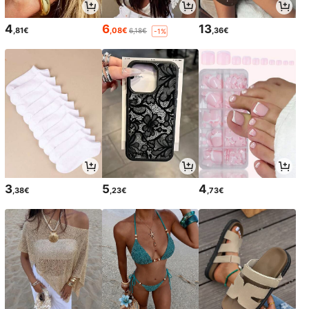
4
6
13
,81€
,08€
,36€
6,18€
-1%
3
5
4
,38€
,23€
,73€