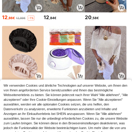
12
12
20
,86€
,84€
,58€
12,99€
-1%
3
15
14
Wir verwenden Cookies und ähnliche Technologien auf unserer Website, um Ihnen den
,03€
,38€
,99€
von Ihnen angeforderten Service bereitzustellen und Ihnen das bestmögliche
Webseitenerlebnis zu bieten. Sie können jederzeit nach Ihrer Wahl "Alle ablehnen", "Alle
akzeptieren" oder Ihre Cookie-Einstellungen anpassen. Wenn Sie "Alle akzeptieren"
auswählen, werden wir alle optionalen Cookies setzen, die uns helfen, den
Datenverkehr zu analysieren, erweiterte Funktionen anzubieten und Inhalte und
Anzeigen an Ihr Einkaufserlebnis bei SHEIN anzupassen. Wenn Sie "Alle ablehnen"
auswählen, lassen Sie nur die unbedingt erforderlichen Cookies zu, die unsere Website
zum Laufen bringen. Sie können diese in den Browsereinstellungen deaktivieren, was
jedoch die Funktionalität der Website beeinträchtigen kann. Um mehr über die von uns