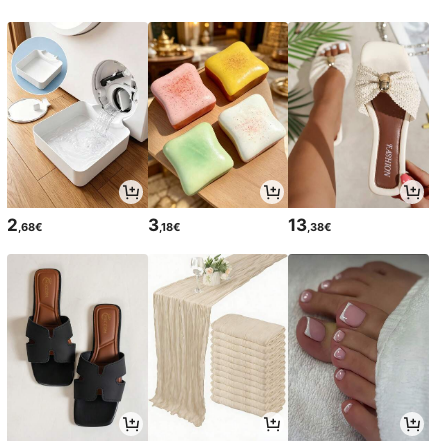
2
3
13
,68€
,18€
,38€