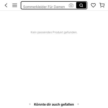
Sommerkleider Für Damen
Bikini
Bikini Set Damen
Storage Container Sets
Kein passendes Produkt gefunden.
Könnte dir auch gefallen