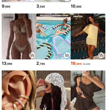
9
3
10
,99€
,54€
,68€
13
2
19
,99€
,78€
,30€
19,49€