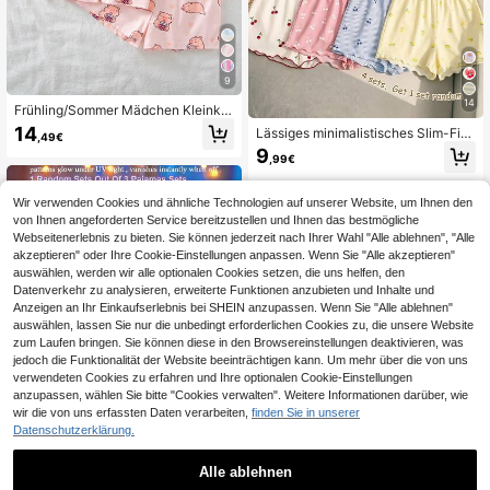
9
14
Frühling/Sommer Mädchen Kleinkin
d Strick Kragen Knopf vorne Öffnun
14
Lässiges minimalistisches Slim-Fit
,49€
g süßes Hamster Herz Digitaldruck
Vintage süßes Mini Kirsch-Cami-To
9
Design weich hautfreundlich flamm
,99€
p und Shorts-Set für Kleine Mädche
hemmend Kurzarm Shorts Set lässi
n, geeignet für Sommer-Heimkleidu
ger Pyjama Loungewear
ng, Cami-Set, Cami- und Shorts-Se
Wir verwenden Cookies und ähnliche Technologien auf unserer Website, um Ihnen den
t, einfacher Komfort, entspannte Sti
von Ihnen angeforderten Service bereitzustellen und Ihnen das bestmögliche
mmung
Webseitenerlebnis zu bieten. Sie können jederzeit nach Ihrer Wahl "Alle ablehnen", "Alle
akzeptieren" oder Ihre Cookie-Einstellungen anpassen. Wenn Sie "Alle akzeptieren"
auswählen, werden wir alle optionalen Cookies setzen, die uns helfen, den
Datenverkehr zu analysieren, erweiterte Funktionen anzubieten und Inhalte und
Anzeigen an Ihr Einkaufserlebnis bei SHEIN anzupassen. Wenn Sie "Alle ablehnen"
auswählen, lassen Sie nur die unbedingt erforderlichen Cookies zu, die unsere Website
zum Laufen bringen. Sie können diese in den Browsereinstellungen deaktivieren, was
jedoch die Funktionalität der Website beeinträchtigen kann. Um mehr über die von uns
verwendeten Cookies zu erfahren und Ihre optionalen Cookie-Einstellungen
anzupassen, wählen Sie bitte "Cookies verwalten". Weitere Informationen darüber, wie
wir die von uns erfassten Daten verarbeiten,
finden Sie in unserer
Datenschutzerklärung.
9
Alle ablehnen