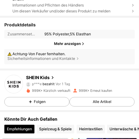
Informationen und Pflichten des Händlers
Um diesen Verkäufer und/oder dieses Produkt zu melden
Produktdetails
Zusammensetzung:
95% Polyester,5% Elasthan
Mehr anzeigen
Achtung-Von Feuer fernhalten.
Sicherheitsinformationen und Kontakte
SHEIN Kids
808K Follower
4,89
p***e
bezahlt
Vor 1 Tag
999K+ Kürzlich verkauft
999K+ Erneut kaufen
808K Follower
4,89
Folgen
Alle Artikel
Könnte Dir Auch Gefallen
808K Follower
4,89
Empfehlungen
Spielzeug & Spiele
Heimtextilien
Unterwäsche & 