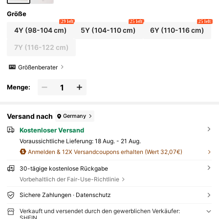
Größe
29 left
25 left
25 left
4Y
(98-104 cm)
5Y
(104-110 cm)
6Y
(110-116 cm)
7Y
(116-122 cm)
Größenberater
Menge:
Versand nach
Germany
Kostenloser Versand
Voraussichtliche Lieferung:
18 Aug. - 21 Aug.
Anmelden & 12X Versandcoupons erhalten (Wert 32,07€)
30-tägige kostenlose Rückgabe
Vorbehaltlich der Fair-Use-Richtlinie
Sichere Zahlungen · Datenschutz
Verkauft und versendet durch den gewerblichen Verkäufer:
SHEIN