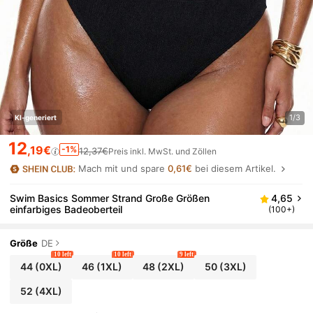
1/3
KI-generiert
12
,19€
-1%
12,37€
Preis inkl. MwSt. und Zöllen
Mach mit und spare
0,61€
bei diesem Artikel.
Swim Basics Sommer Strand Große Größen
4,65
einfarbiges Badeoberteil
(100+)
Größe
DE
10 left
10 left
9 left
44
(0XL)
46
(1XL)
48
(2XL)
50
(3XL)
52
(4XL)