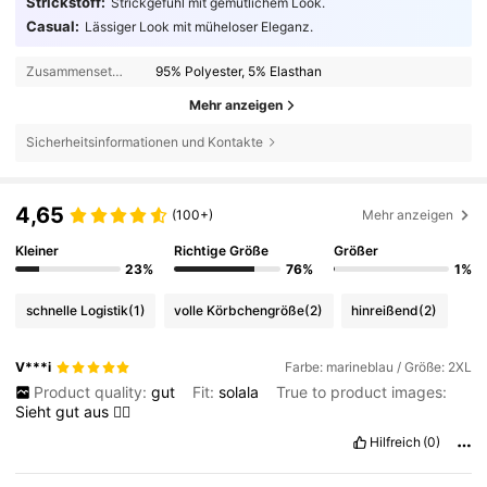
Strickstoff:
Strickgefühl mit gemütlichem Look.
Casual:
Lässiger Look mit müheloser Eleganz.
Zusammensetzung:
95% Polyester, 5% Elasthan
Mehr anzeigen
Sicherheitsinformationen und Kontakte
4,65
(100+)
Mehr anzeigen
Kleiner
Richtige Größe
Größer
23%
76%
1%
schnelle Logistik
(1)
volle Körbchengröße
(2)
hinreißend
(2)
V***i
Farbe: marineblau / Größe: 2XL
Product quality:
gut
Fit:
solala
True to product images:
Sieht
gut
aus
👍🏻
Hilfreich
(0)