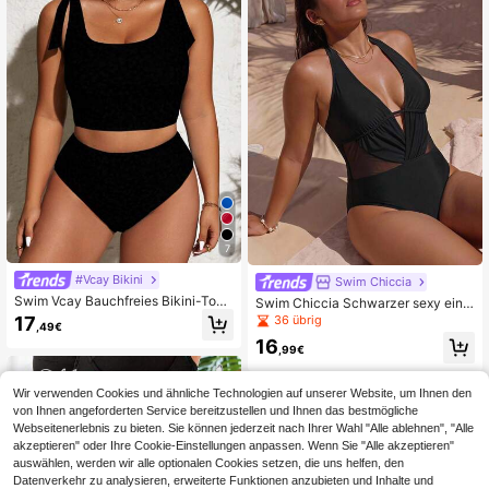
7
#Vcay Bikini
Swim Chiccia
Swim Vcay Bauchfreies Bikini-Top
Swim Chiccia Schwarzer sexy eint
und anliegende Shorts Set für Groß
eiliger Badeanzug Große Größen für
36 übrig
17
,49€
e Größen, Sommer
Damen, tiefes V-Ausschnitt-Halter-
16
Design, Mesh-Patchwork an der Ta
,99€
ille, geeignet für Strand, Poolparty u
nd Freizeitkleidung
Wir verwenden Cookies und ähnliche Technologien auf unserer Website, um Ihnen den
von Ihnen angeforderten Service bereitzustellen und Ihnen das bestmögliche
Webseitenerlebnis zu bieten. Sie können jederzeit nach Ihrer Wahl "Alle ablehnen", "Alle
akzeptieren" oder Ihre Cookie-Einstellungen anpassen. Wenn Sie "Alle akzeptieren"
auswählen, werden wir alle optionalen Cookies setzen, die uns helfen, den
Datenverkehr zu analysieren, erweiterte Funktionen anzubieten und Inhalte und