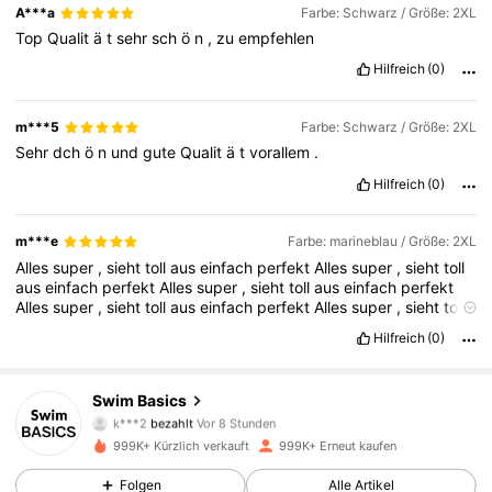
A***a
Farbe: Schwarz / Größe: 2XL
Top
Qualit
ä
t
sehr
sch
ö
n
,
zu
empfehlen
Hilfreich
(0)
m***5
Farbe: Schwarz / Größe: 2XL
Sehr
dch
ö
n
und
gute
Qualit
ä
t
vorallem
.
Hilfreich
(0)
m***e
Farbe: marineblau / Größe: 2XL
Alles
super
,
sieht
toll
aus
einfach
perfekt
Alles
super
,
sieht
toll
aus
einfach
perfekt
Alles
super
,
sieht
toll
aus
einfach
perfekt
Alles
super
,
sieht
toll
aus
einfach
perfekt
Alles
super
,
sieht
toll
aus
einfach
perfekt
Alles
super
,
sieht
toll
aus
einfach
perfekt
Hilfreich
(0)
Alles
super
,
sieht
toll
aus
einfach
perfekt
136K Follower
4,86
Swim Basics
k***2
bezahlt
Vor 8 Stunden
e***a
ist
Vor 1 Stunden
gefolgt
999K+ Kürzlich verkauft
999K+ Erneut kaufen
136K Follower
4,86
Folgen
Alle Artikel