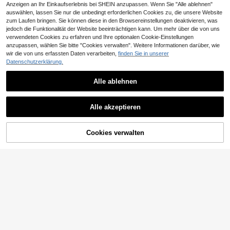
Anzeigen an Ihr Einkaufserlebnis bei SHEIN anzupassen. Wenn Sie "Alle ablehnen"
auswählen, lassen Sie nur die unbedingt erforderlichen Cookies zu, die unsere Website
zum Laufen bringen. Sie können diese in den Browsereinstellungen deaktivieren, was
jedoch die Funktionalität der Website beeinträchtigen kann. Um mehr über die von uns
verwendeten Cookies zu erfahren und Ihre optionalen Cookie-Einstellungen
anzupassen, wählen Sie bitte "Cookies verwalten". Weitere Informationen darüber, wie
wir die von uns erfassten Daten verarbeiten,
finden Sie in unserer
Datenschutzerklärung.
13
Alle ablehnen
Swim Vcay
Swim Vcay Damen Große Größen ei
Swim Lushoire
Alle akzeptieren
nfarbige Lässig Strand Shorts Bade
12
Swim Lushoire 2026 Neues Frühjah
,99€
mode Unterteil
r/Sommer Damen Große Größen V-
#2 Bestseller
in Stoff Bikinioberteile in Übergröße
Ausschnitt Kreuzdesign Verstellbar
ZUM WARENKORB
13
Cookies verwalten
JETZT EINKAUFEN
e Träger Badeanzug Oberteil, geeig
,36€
13,49€
HINZUFÜGEN
net für Strandurlaub