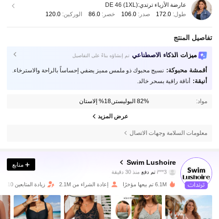
عارضة الأزياء ترتدي:
DE 46 (1XL)
طول:
172.0
صدر:
106.0
خصر:
86.0
الوركين:
120.0
تفاصيل المنتج
ميزات الذكاء الاصطناعي
تم إنشاؤه بناءً على التفاصيل
أقمشة محبوكة:
نسيج محبوك ذو ملمس مميز يضفي إحساساً بالراحة والاسترخاء.
أنيقة:
أناقة راقية بسحر خالد.
مواد:
82% البوليستر,18% إلاستان
عرض المزيد
معلومات السلامة وجهات الاتصال
316K متابعون
4.81
Swim Lushoire
متابع
1***5
تمت متابعة
قبل 4 ساعة
6.1M تم بيعها مؤخرًا
إعادة الشراء من 2.1M
زيادة المتابعين 10%
316K متابعون
4.81
316K متابعون
4.81