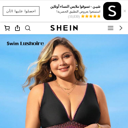
شيـن - تسوقوا ملابس النساء أونلاين
×
احصلوا عليها الآن
استمتعوا بعروض التطبيق الحصرية!
(10,830)