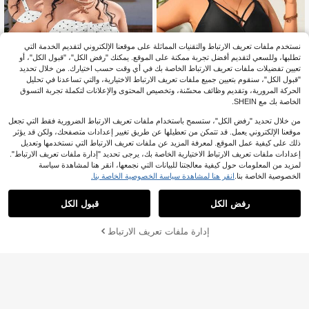
نستخدم ملفات تعريف الارتباط والتقنيات المماثلة على موقعنا الإلكتروني لتقديم الخدمة التي
تطلبها، وللسعي لتقديم أفضل تجربة ممكنة على الموقع. يمكنك "رفض الكل"، "قبول الكل"، أو
تعيين تفضيلات ملفات تعريف الارتباط الخاصة بك في أي وقت حسب اختيارك. من خلال تحديد
"قبول الكل"، سنقوم بتعيين جميع ملفات تعريف الارتباط الاختيارية، والتي تساعدنا في تحليل
الحركة المرورية، وتقديم وظائف محسّنة، وتخصيص المحتوى والإعلانات لتكملة تجربة التسوق
الخاصة بك مع SHEIN.
من خلال تحديد "رفض الكل"، ستسمح باستخدام ملفات تعريف الارتباط الضرورية فقط التي تجعل
موقعنا الإلكتروني يعمل. قد تتمكن من تعطيلها عن طريق تغيير إعدادات متصفحك، ولكن قد يؤثر
ذلك على كيفية عمل الموقع. لمعرفة المزيد عن ملفات تعريف الارتباط التي نستخدمها وتعديل
إعدادات ملفات تعريف الارتباط الاختيارية الخاصة بك، يرجى تحديد "إدارة ملفات تعريف الارتباط".
لمزيد من المعلومات حول كيفية معالجتنا للبيانات التي نجمعها، انقر هنا لمشاهدة سياسة
5
الخصوصية الخاصة بنا.
انقر هنا لمشاهدة سياسة الخصوصية الخاصة بنا.
#بيكيني خصر عالي
Swim Lushoire زائد حجم الجوف خارج ب
Swim Mod
15
يكيني مجموعة
رفض الكل
قبول الكل
.99€
Swim Mod طقم ملابس سباحة للمرأة الب
13
دينة يتكون من ملابس علوية كامي مخطط
14.99€
%10-
.49€
بالنقاط مع تصميم ملتوي وأسفل مثلث
إدارة ملفات تعريف الارتباط
أضف إلى عربة التسوق بنجاح