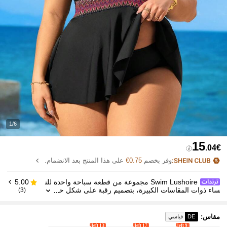
1/6
15
.04€
وفر بخصم
0.75€
على هذا المنتج بعد الانضمام.
Swim Lushoire مجموعة من قطعة سباحة واحدة للن
5.00
ساء ذوات المقاسات الكبيرة، بتصميم رقبة على شكل ح
(3)
رف V وخصر ضيق مزين بالشريط
مقاس
:
DE
قياسي
13 left
17 left
9 left