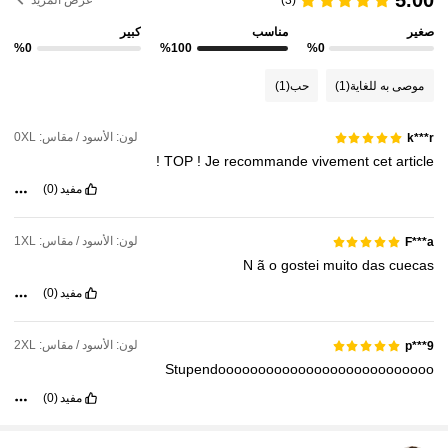
5.00
(3)
عرض المزيد
صغير
مناسب
كبير
%0
%100
%0
موصى به للغاية
(1)
حب
(1)
لون: الأسود / مقاس: 0XL
k***r
!
TOP
!
Je
recommande
vivement
cet
article
مفيد
(0)
لون: الأسود / مقاس: 1XL
F***a
N
ã
o
gostei
muito
das
cuecas
مفيد
(0)
لون: الأسود / مقاس: 2XL
p***9
Stupendooooooooooooooooooooooooooo
مفيد
(0)