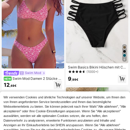
6
Swim Basics Bikini Höschen mit Cu
t-Out und hoher Taille
(1000+)
Swim Mod
9
Swim Mod Damen 2 Stücke Bi
NEW
,99€
kini-Set, tropisches süßes mehrfarb
12
,49€
iges strukturiertes Druckstoff, Neck
holder-Bikini-Top und Dreiecks-Sli
p, heiß verkaufendes Strandurlaub l
Wir verwenden Cookies und ähnliche Technologien auf unserer Website, um Ihnen den
ässig elegantes Valentinstag Party
von Ihnen angeforderten Service bereitzustellen und Ihnen das bestmögliche
Bikini-Set Set, Damen eleganter Str
Webseitenerlebnis zu bieten. Sie können jederzeit nach Ihrer Wahl "Alle ablehnen", "Alle
andoutfit für den Urlaub
akzeptieren" oder Ihre Cookie-Einstellungen anpassen. Wenn Sie "Alle akzeptieren"
auswählen, werden wir alle optionalen Cookies setzen, die uns helfen, den
Datenverkehr zu analysieren, erweiterte Funktionen anzubieten und Inhalte und
Anzeigen an Ihr Einkaufserlebnis bei SHEIN anzupassen. Wenn Sie "Alle ablehnen"
auswählen, lassen Sie nur die unbedingt erforderlichen Cookies zu, die unsere Website