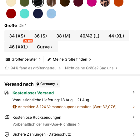
Größe
DE
34
(XS)
36
(S)
38
(M)
40/42
(L)
44
(XL)
26 left
46
(XXL)
Curve
Größenberater
Meine Größe finden
94%
fand es größengetreu
Nicht deine Größe? Sag uns
Versand nach
Germany
Kostenloser Versand
Voraussichtliche Lieferung:
18 Aug. - 21 Aug.
Anmelden & 12X Versandcoupons erhalten (Wert 32,07€)
Kostenlose Rücksendungen
Vorbehaltlich der Fair-Use-Richtlinie
Sichere Zahlungen · Datenschutz