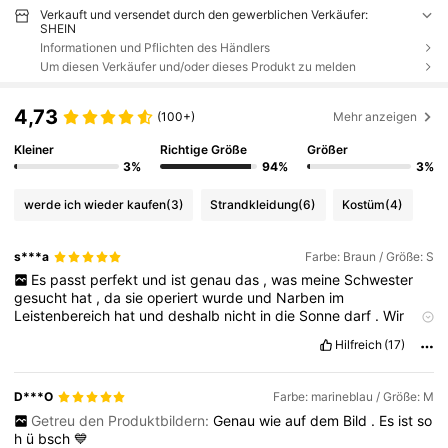
Verkauft und versendet durch den gewerblichen Verkäufer:
SHEIN
Informationen und Pflichten des Händlers
Um diesen Verkäufer und/oder dieses Produkt zu melden
4,73
(100+)
Mehr anzeigen
Kleiner
Richtige Größe
Größer
3%
94%
3%
werde ich wieder kaufen
(3)
Strandkleidung
(6)
Kostüm
(4)
s***a
Farbe: Braun / Größe: S
Es
passt
perfekt
und
ist
genau
das
,
was
meine
Schwester
gesucht
hat
,
da
sie
operiert
wurde
und
Narben
im
Leistenbereich
hat
und
deshalb
nicht
in
die
Sonne
darf
.
Wir
konnten
nichts
finden
,
was
nicht
etwas
zu
freiz
ü
gig
war
,
und
Hilfreich
(17)
dieses
hier
verdeckt
ihre
Narben
wirklich
perfekt
.
Sie
sagt
,
es
sei
an
den
Oberschenkeln
etwas
eng
,
aber
sie
glaubt
,
dass
es
sich
nach
ein
paar
Mal
Schwimmen
etwas
dehnt
und
dann
D***O
Farbe: marineblau / Größe: M
passt
.
Getreu den Produktbildern:
Genau
wie
auf
dem
Bild
.
Es
ist
so
h
ü
bsch
💙