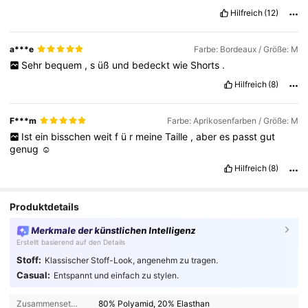
Hilfreich
(12)
a***e
Farbe: Bordeaux / Größe: M
Sehr
bequem
,
s
üß
und
bedeckt
wie
Shorts
.
Hilfreich
(8)
F***m
Farbe: Aprikosenfarben / Größe: M
Ist
ein
bisschen
weit
f
ü
r
meine
Taille
,
aber
es
passt
gut
genug
☺️
Hilfreich
(8)
Produktdetails
Merkmale der künstlichen Intelligenz
Erstellt basierend auf den Details
Stoff:
Klassischer Stoff-Look, angenehm zu tragen.
Casual:
Entspannt und einfach zu stylen.
Zusammensetzung:
80% Polyamid, 20% Elasthan