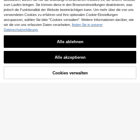
zum Laufen bringen. Sie können diese in den Browsereinstellungen deaktivieren, was
jedoch die Funktionalität der Website beeinträchtigen kann. Um mehr über die von uns
verwendeten Cookies zu erfahren und Ihre optionalen Cookie-Einstellungen
anzupassen, wählen Sie bitte "Cookies verwalten". Weitere Informationen darüber, wie
wir die von uns erfassten Daten verarbeiten,
finden Sie in unserer
Datenschutzerklärung.
Alle ablehnen
SHEIN Swim Bikini Shorts mit Schn
ürzug-Seite
10
Swim Basics Damen Sommer Stran
,39€
Alle akzeptieren
d Kontrast Mesh, Shorts mit Kordelz
10
,85€
ug Seiten für Schwimmen
ZUM WARENKORB
Cookies verwalten
JETZT EINKAUFEN
HINZUFÜGEN