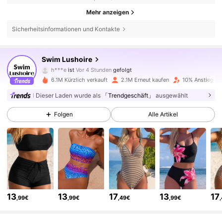
Mehr anzeigen
Sicherheitsinformationen und Kontakte
316K Follower
4,81
Swim Lushoire
h***e
ist
Vor 4 Stunden
gefolgt
6.1M Kürzlich verkauft
2.1M Erneut kaufen
10% Anstieg de
316K Follower
4,81
Dieser Laden wurde als
「Trendgeschäft」
ausgewählt
Folgen
Alle Artikel
316K Follower
4,81
316K Follower
4,81
316K Follower
4,81
13
13
17
13
17
,99€
,99€
,49€
,99€
316K Follower
4,81