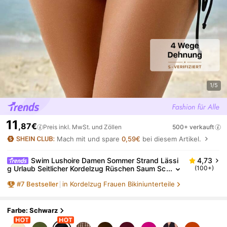
1/5
11
,87€
Preis inkl. MwSt. und Zöllen
500+ verkauft
Mach mit und spare
0,59€
bei diesem Artikel.
Swim Lushoire Damen Sommer Strand Lässi
4,73
g Urlaub Seitlicher Kordelzug Rüschen Saum Sc
(100+)
hwarzer Badeanzug Unterteil
#
7
Bestseller
in Kordelzug Frauen Bikiniunterteile
Farbe: Schwarz